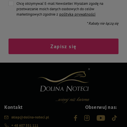
Chcę otrzymywać E-mail Newsletter. Wyrażam zgodę na
przetwarzanie moich danych osobowych do celów
polityką prywatności
marketingowych zgodnie z
* Rabaty nie łączą się
Zapisz się
Kontakt
Obserwuj nas:
sklep@dolina-noteci.pl
+ 48 607 551 111