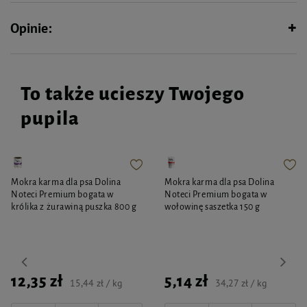
Opinie:
To także ucieszy Twojego
pupila
Mokra karma dla psa Dolina
Mokra karma dla psa Dolina
Noteci Premium bogata w
Noteci Premium bogata w
królika z żurawiną puszka 800 g
wołowinę saszetka 150 g
12,35 zł
5,14 zł
15,44 zł / kg
34,27 zł / kg