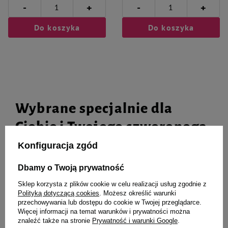
-
-
+
+
Do koszyka
Do koszyka
Wybrane specjalnie dla
Ciebie i Twojego czworonoga
Konfiguracja zgód
Dbamy o Twoją prywatność
ZippyPaws pluszowy maskotka
Mokra karma dla psa Dolina
kurczak 2w1 z piłką
Noteci Superfood kangur i
Sklep korzysta z plików cookie w celu realizacji usług zgodnie z
wołowina zestaw 6 x 800 g
Polityką dotyczącą cookies
. Możesz określić warunki
przechowywania lub dostępu do cookie w Twojej przeglądarce.
Więcej informacji na temat warunków i prywatności można
40,99 zł
81,42 zł
16,96 zł / kg
znaleźć także na stronie
Prywatność i warunki Google
.