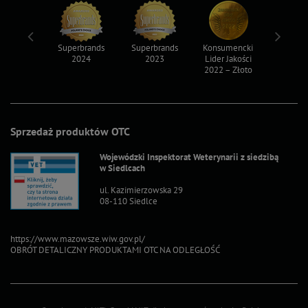
ksy 2022
Superbrands
Superbrands
Konsumencki
Konsum
2024
2023
Lider Jakości
Lider Ja
2022 – Złoto
2022 – S
Sprzedaż produktów OTC
Wojewódzki Inspektorat Weterynarii z siedzibą
w Siedlcach
ul. Kazimierzowska 29
08-110 Siedlce
https://www.mazowsze.wiw.gov.pl/
OBRÓT DETALICZNY PRODUKTAMI OTC NA ODLEGŁOŚĆ