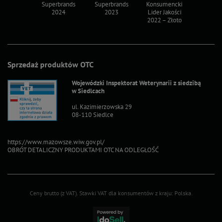
ksy 2022
Superbrands
Superbrands
Konsumencki
Konsum
2024
2023
Lider Jakości
Lider Ja
2022 – Złoto
2022 – S
Sprzedaż produktów OTC
Wojewódzki Inspektorat Weterynarii z siedzibą
w Siedlcach
ul. Kazimierzowska 29
08-110 Siedlce
https://www.mazowsze.wiw.gov.pl/
OBRÓT DETALICZNY PRODUKTAMI OTC NA ODLEGŁOŚĆ
Ceny brutto (z VAT).
Stawki VAT dla konsumentów z kraju:
Polska
.