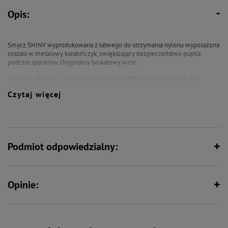
Opis:
Smycz SHINY wyprodukowana z łatwego do utrzymania nylonu wyposażona
została w metalowy karabińczyk, zwiększający bezpieczeństwo pupila
podczas spacerów. Oryginalny brokatowy wzór.
Wymiary (długość x szerokość x grubość): 1000 mm x 17 mm x 5 mm.
Czytaj więcej
Podmiot odpowiedzialny:
Opinie: