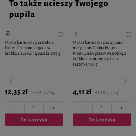
To także ucieszy Twojego
pupila
Mokra karma dla psa Dolina
Mokra karma dla psów junior
Noteci Premium bogata w
małych ras Dolina Noteci
królika z żurawiną puszka 800 g
Premium bogata w wątróbkę z
królika z ozorami z jelenia
saszetka 100 g
12,35 zł
4,11 zł
15,44 zł / kg
41,10 zł / kg
-
-
+
+
Do koszyka
Do koszyka