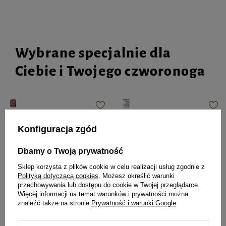
Wybrane specjalnie dla
Ciebie i Twojego czworonoga
Mokra karma dla psa Rafi z
Mokra karma dla psa Dolina
wołowiną 800 g
Noteci Premium bogata w
Konfiguracja zgód
jagnięcinę puszka 800 g EDYCJA
LIMITOWANA
Dbamy o Twoją prywatność
Sklep korzysta z plików cookie w celu realizacji usług zgodnie z
9,99 zł
Polityką dotyczącą cookies
. Możesz określić warunki
12,49 zł / kg
przechowywania lub dostępu do cookie w Twojej przeglądarce.
Więcej informacji na temat warunków i prywatności można
Najniższa cena z 30 dni przed
8,39 zł
10,49 zł / kg
znaleźć także na stronie
Prywatność i warunki Google
.
obniżką
14,99 zł
-33%