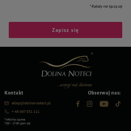
* Rabaty nie łączą się
Zapisz się
Kontakt
Obserwuj nas:
sklep@dolina-noteci.pl
+ 48 607 551 111
*Infolinia czynna
7:00 – 17:00 (pon–pt)