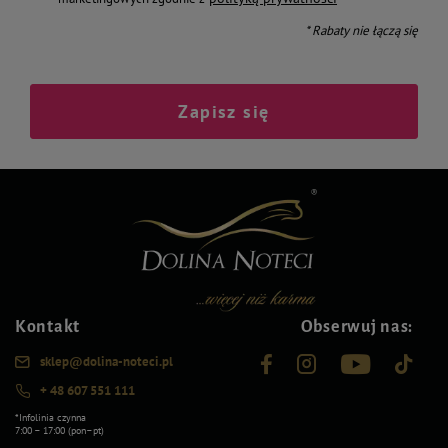
* Rabaty nie łączą się
Zapisz się
Kontakt
Obserwuj nas:
sklep@dolina-noteci.pl
+ 48 607 551 111
*Infolinia czynna
7:00 – 17:00 (pon–pt)