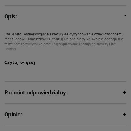
Opis:
Szelki Mac Leather wyglądają niezwykle dystyngowanie dzięki ozdobnemu
medalionowi i łańcuszkowi. Oczarują Cię one nie tylko swoją elegancją, ale
także bardzo żywymi kolorami. Są regulowane i pasują do smyczy Mac
Leather
Obwód szyi (min/max): 62/99 cm
Czytaj więcej
Obwód klatki (min/max): 64/102 cm
Materiał: poliuretan + nylon + plastik (POM) + sprzączki (żelazo) / PU + nylon
+ plastic (POM) + Hardware (iron).
Podmiot odpowiedzialny:
Opinie: