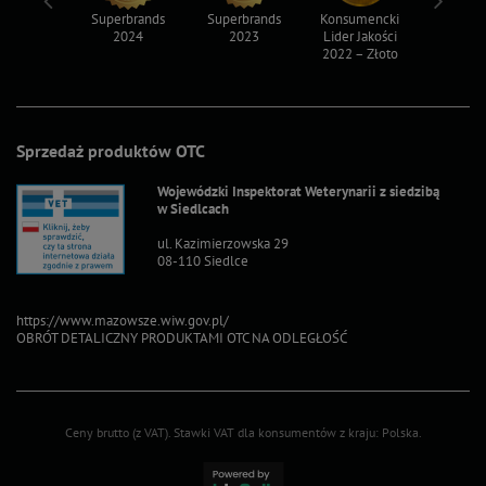
ksy 2022
Superbrands
Superbrands
Konsumencki
Konsum
2024
2023
Lider Jakości
Lider Ja
2022 – Złoto
2022 – S
Sprzedaż produktów OTC
Wojewódzki Inspektorat Weterynarii z siedzibą
w Siedlcach
ul. Kazimierzowska 29
08-110 Siedlce
https://www.mazowsze.wiw.gov.pl/
OBRÓT DETALICZNY PRODUKTAMI OTC NA ODLEGŁOŚĆ
Ceny brutto (z VAT).
Stawki VAT dla konsumentów z kraju:
Polska
.