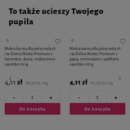
To także ucieszy Twojego
pupila
Mokra karma dla psów małych
Mokra karma dla psów małych
ras Dolina Noteci Premium z
ras Dolina Noteci Premium z
bażantem, dynią i makaronem
gęsią, ziemniakami i jabłkiem
saszetka 100 g
saszetka 100 g
4,11 zł
4,11 zł
41,10 zł / kg
41,10 zł / kg
-
-
+
+
Do koszyka
Do koszyka