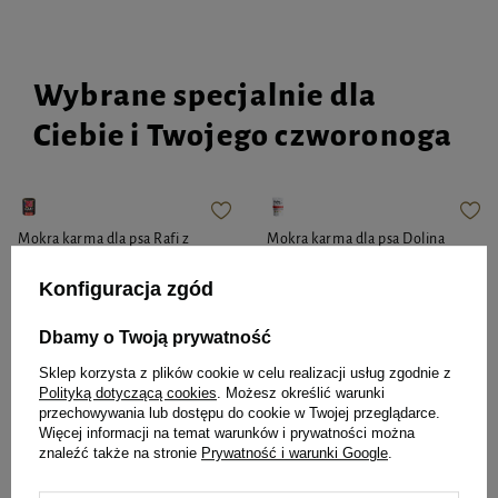
Wybrane specjalnie dla
Ciebie i Twojego czworonoga
Mokra karma dla psa Rafi z
Mokra karma dla psa Dolina
wołowiną 800 g
Noteci Premium bogata w
wołowinę saszetka 150 g
Konfiguracja zgód
Dbamy o Twoją prywatność
Sklep korzysta z plików cookie w celu realizacji usług zgodnie z
8,39 zł
5,14 zł
10,49 zł / kg
34,27 zł / kg
Polityką dotyczącą cookies
. Możesz określić warunki
przechowywania lub dostępu do cookie w Twojej przeglądarce.
Więcej informacji na temat warunków i prywatności można
-
-
+
+
znaleźć także na stronie
Prywatność i warunki Google
.
Do koszyka
Do koszyka