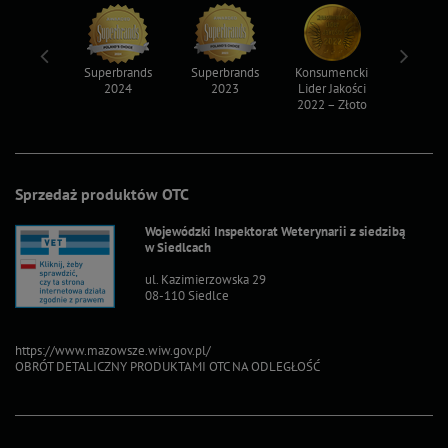
ksy 2022
Superbrands
Superbrands
Konsumencki
Konsum
2024
2023
Lider Jakości
Lider Ja
2022 – Złoto
2022 – S
Sprzedaż produktów OTC
Wojewódzki Inspektorat Weterynarii z siedzibą
w Siedlcach
ul. Kazimierzowska 29
08-110 Siedlce
https://www.mazowsze.wiw.gov.pl/
OBRÓT DETALICZNY PRODUKTAMI OTC NA ODLEGŁOŚĆ