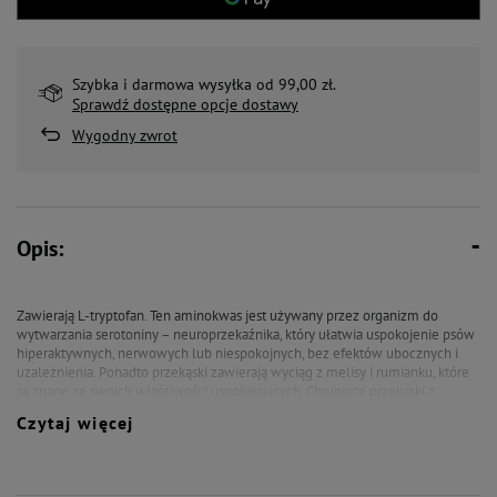
Szybka i darmowa wysyłka od 99,00 zł.
Sprawdź dostępne opcje dostawy
Wygodny zwrot
Opis:
Zawierają L-tryptofan. Ten aminokwas jest używany przez organizm do
wytwarzania serotoniny – neuroprzekaźnika, który ułatwia uspokojenie psów
hiperaktywnych, nerwowych lub niespokojnych, bez efektów ubocznych i
uzależnienia. Ponadto przekąski zawierają wyciąg z melisy i rumianku, które
są znane ze swoich właściwości uspokajających. Chrupiące przekąski z
nadzieniem z kurczaka, które nadaje im doskonały smak są szczególnie
Czytaj więcej
polecane szczeniakom w połączeniu z treningiem pozytywnego
wzmacniania i służą do ograniczania stresu w pierwszym okresie życia w
nowym domu.