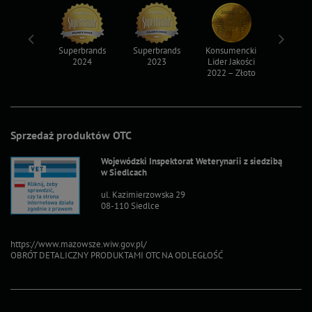
ksy 2022
Superbrands
Superbrands
Konsumencki
Konsum
2024
2023
Lider Jakości
Lider Ja
2022 – Złoto
2022 – S
Sprzedaż produktów OTC
Wojewódzki Inspektorat Weterynarii z siedzibą
w Siedlcach
ul. Kazimierzowska 29
08-110 Siedlce
https://www.mazowsze.wiw.gov.pl/
OBRÓT DETALICZNY PRODUKTAMI OTC NA ODLEGŁOŚĆ