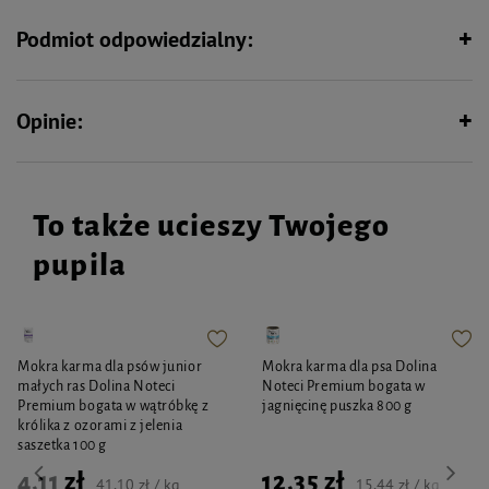
Podmiot odpowiedzialny:
Opinie:
To także ucieszy Twojego
pupila
Mokra karma dla psów junior
Mokra karma dla psa Dolina
małych ras Dolina Noteci
Noteci Premium bogata w
Premium bogata w wątróbkę z
jagnięcinę puszka 800 g
królika z ozorami z jelenia
saszetka 100 g
4,11 zł
12,35 zł
41,10 zł / kg
15,44 zł / kg