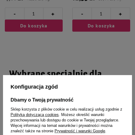
-
-
+
+
Do koszyka
Do koszyka
Wybrane specjalnie dla
Ciebie i Twojego czworonoga
Konfiguracja zgód
Dbamy o Twoją prywatność
Sklep korzysta z plików cookie w celu realizacji usług zgodnie z
Pokarm dla średnich afrykańskich
JW Pet Hol-ee Roller Piłka
Polityką dotyczącą cookies
. Możesz określić warunki
papug Versele Laga African
ażurowa zabawka dla psa mini 5
przechowywania lub dostępu do cookie w Twojej przeglądarce.
Parakeet Loro Parque Mix 1kg
cm
Więcej informacji na temat warunków i prywatności można
znaleźć także na stronie
Prywatność i warunki Google
.
21,99 zł
14,99 zł
21,99 zł / kg