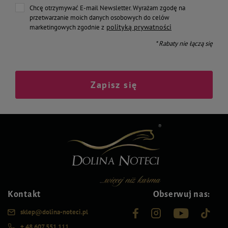
Chcę otrzymywać E-mail Newsletter. Wyrażam zgodę na
przetwarzanie moich danych osobowych do celów
polityką prywatności
marketingowych zgodnie z
* Rabaty nie łączą się
Zapisz się
Kontakt
Obserwuj nas:
sklep@dolina-noteci.pl
+ 48 607 551 111