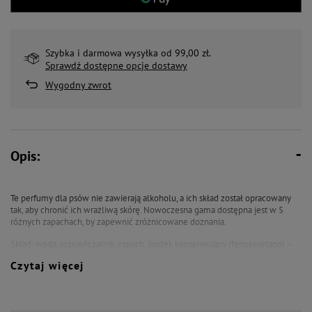
Szybka i darmowa wysyłka od 99,00 zł.
Sprawdź dostępne opcje dostawy
Wygodny zwrot
Opis:
Te perfumy dla psów nie zawierają alkoholu, a ich skład został opracowany
tak, aby chronić ich wrażliwą skórę. Nowoczesna gama dostępna jest w 5
różnych zapachach, by zapewnić zróżnicowane doznania.
Skład: woda, rozcieńczalnik, zapach, środek konserwujący (fenoksyetanol –
etyloheksylogliceryna), składnik buforowy (kwas cytrynowy), barwnik.
Czytaj więcej