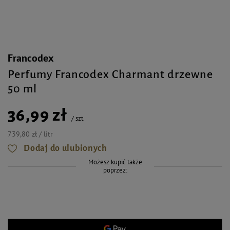
Francodex
Perfumy Francodex Charmant drzewne
50 ml
36,99 zł
/
szt.
739,80 zł / litr
Dodaj do ulubionych
Możesz kupić także
poprzez: