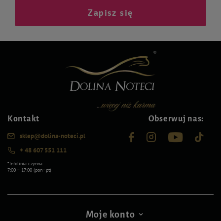
Zapisz się
Kontakt
Obserwuj nas:
sklep@dolina-noteci.pl
+ 48 607 551 111
*Infolinia czynna
7:00 – 17:00 (pon–pt)
Moje konto