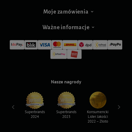
Moje zamówienia
Ważne informacje
Nasze nagrody
ksy 2022
Superbrands
Superbrands
Konsumencki
Konsum
2024
2023
Lider Jakości
Lider Ja
2022 – Złoto
2022 – S