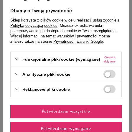
Ciebie i Twojego czworonoga
Dbamy o Twoją prywatność
Sklep korzysta z plików cookie w celu realizacji usług zgodnie z
Polityką dotyczącą cookies
. Możesz określić warunki
przechowywania lub dostępu do cookie w Twojej przeglądarce.
Over Horse Glitter Horse
Over Horse Cabi Glue żel do
Więcej informacji na temat warunków i prywatności można
Unicorn mgiełka do sierści,
pielęgnacji kopyt dla koni 300 ml
znaleźć także na stronie
Prywatność i warunki Google
.
grzywy i ogona 500 ml
+ pędzel gratis
Zawsze
Funkcjonalne pliki cookie (wymagane)
aktywne
96,99 zł
193,99 zł
193,98 zł / l
646,63 zł / l
Analityczne pliki cookie
-
-
+
+
Reklamowe pliki cookie
Do koszyka
Do koszyka
Potwierdzam wszystkie
Potwierdzam wymagane