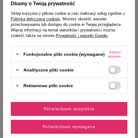
Dbamy o Twoją prywatność
Wybrane specjalnie dla
Sklep korzysta z plików cookie w celu realizacji usług zgodnie z
Polityką dotyczącą cookies
. Możesz określić warunki
Ciebie i Twojego czworonoga
przechowywania lub dostępu do cookie w Twojej przeglądarce.
Więcej informacji na temat warunków i prywatności można
znaleźć także na stronie
Prywatność i warunki Google
.
Milord Przysmak dla psa
Francodex Szampon dla psów do
Zawsze
Funkcjonalne pliki cookie (wymagane)
cielęcina w kawałkach 150 g
czarnej sierści 250 ml
aktywne
Analityczne pliki cookie
47,99 zł
25,99 zł
319,93 zł / kg
103,96 zł / l
Reklamowe pliki cookie
-
-
+
+
Do koszyka
Do koszyka
Potwierdzam wszystkie
Potwierdzam wymagane