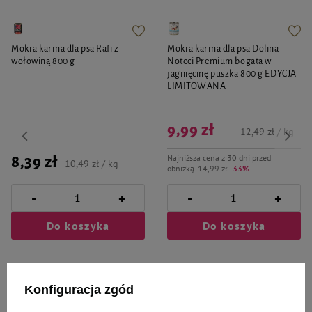
Mokra karma dla psa Rafi z
Mokra karma dla psa Dolina
wołowiną 800 g
Noteci Premium bogata w
jagnięcinę puszka 800 g EDYCJA
LIMITOWANA
9,99 zł
12,49 zł / kg
Najniższa cena z 30 dni przed
8,39 zł
10,49 zł / kg
obniżką
14,99 zł
-33%
-
-
+
+
Do koszyka
Do koszyka
Konfiguracja zgód