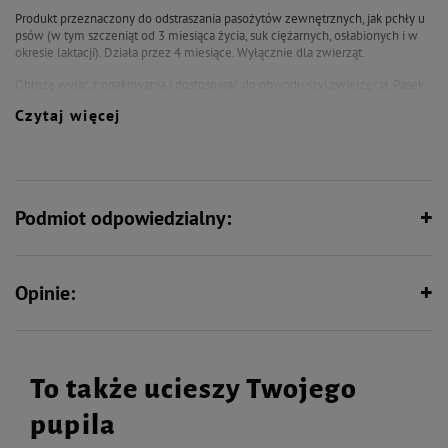
Produkt przeznaczony do odstraszania pasożytów zewnętrznych, jak pchły u
psów (w tym szczeniąt od 3 miesiąca życia, suk ciężarnych, osłabionych i w
okresie laktacji). Działa przez 4 miesiące. Wyłącznie dla zwierząt.
Obrożę wyjąć z opakowania i dostosować do obwodu szyi zwierzęcia. Pasek
ma zapięcie pozwalające na regulację długości obroży w zależności od
Czytaj więcej
obwodu szyi zwierzęcia. Obroża wykazuje aktywność od momentu założenia
na szyję zwierzęcia. Po założeniu obroży umyć ręce. Nie stosować u
szczeniąt poniżej 2 miesiąca życia.
Podmiot odpowiedzialny:
Opinie:
To także ucieszy Twojego
pupila