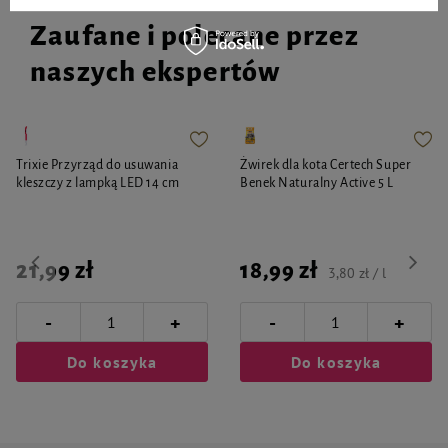
Zaufane i polecane przez
naszych ekspertów
Trixie Przyrząd do usuwania
Żwirek dla kota Certech Super
kleszczy z lampką LED 14 cm
Benek Naturalny Active 5 L
21,99 zł
18,99 zł
3,80 zł / l
-
-
+
+
Do koszyka
Do koszyka