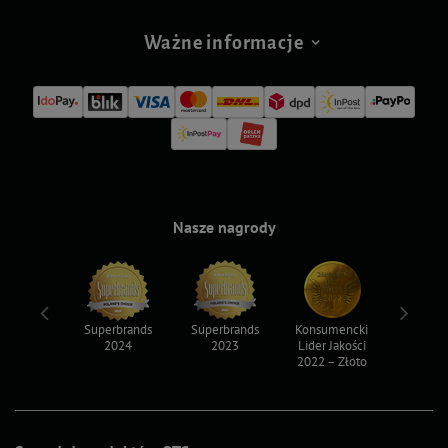
Ważne informacje
Nasze nagrody
ksy 2022
Superbrands
Superbrands
Konsumencki
Konsum
2024
2023
Lider Jakości
Lider Ja
2022 – Złoto
2022 – S