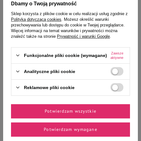
Dbamy o Twoją prywatność
Wybrane specjalnie dla
Sklep korzysta z plików cookie w celu realizacji usług zgodnie z
Polityką dotyczącą cookies
. Możesz określić warunki
Ciebie i Twojego czworonoga
przechowywania lub dostępu do cookie w Twojej przeglądarce.
Więcej informacji na temat warunków i prywatności można
znaleźć także na stronie
Prywatność i warunki Google
.
Milord Przysmak dla psa
Francodex Szampon dla psów do
Zawsze
Funkcjonalne pliki cookie (wymagane)
cielęcina w kawałkach 150 g
czarnej sierści 250 ml
aktywne
Analityczne pliki cookie
47,99 zł
25,99 zł
319,93 zł / kg
103,96 zł / l
Reklamowe pliki cookie
-
-
+
+
Do koszyka
Do koszyka
Potwierdzam wszystkie
Potwierdzam wymagane