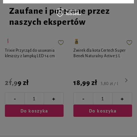
Zaufane i polecane przez
naszych ekspertów
Trixie Przyrząd do usuwania
Żwirek dla kota Certech Super
kleszczy z lampką LED 14 cm
Benek Naturalny Active 5 L
21,99 zł
18,99 zł
3,80 zł / l
-
-
+
+
Do koszyka
Do koszyka