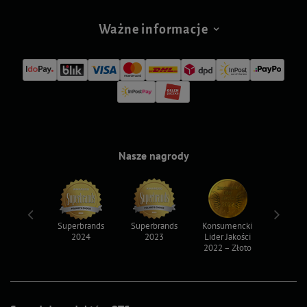
Ważne informacje
Nasze nagrody
ksy 2022
Superbrands
Superbrands
Konsumencki
Konsum
2024
2023
Lider Jakości
Lider Ja
2022 – Złoto
2022 – S