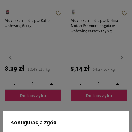
Mokra karma dla psa Rafi z
Mokra karma dla psa Dolina
wołowiną 800 g
Noteci Premium bogata w
wołowinę saszetka 150 g
8,39 zł
5,14 zł
10,49 zł / kg
34,27 zł / kg
-
-
+
+
Do koszyka
Do koszyka
Konfiguracja zgód