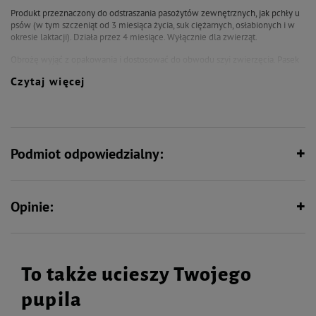
Produkt przeznaczony do odstraszania pasożytów zewnętrznych, jak pchły u
psów (w tym szczeniąt od 3 miesiąca życia, suk ciężarnych, osłabionych i w
okresie laktacji). Działa przez 4 miesiące. Wyłącznie dla zwierząt.
Obrożę wyjąć z opakowania i dostosować do obwodu szyi zwierzęcia. Pasek
ma zapięcie pozwalające na regulację długości obroży w zależności od
Czytaj więcej
obwodu szyi zwierzęcia. Obroża wykazuje aktywność od momentu założenia
na szyję zwierzęcia. Po założeniu obroży umyć ręce. Nie stosować u
szczeniąt poniżej 2 miesiąca życia.
Podmiot odpowiedzialny:
Opinie:
To także ucieszy Twojego
pupila