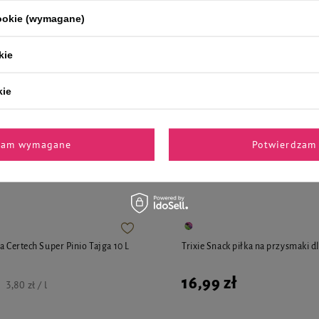
cookie (wymagane)
11,99 zł
kie
3,20 zł / l
Najniższa cena z 30 dni przed obniżką
kie
zam wymagane
Potwierdzam 
i polecane przez naszych 
a Certech Super Pinio Tajga 10 L
Trixie Snack piłka na przysmaki d
16,99 zł
3,80 zł / l