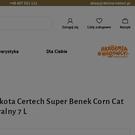
+48 607 551 111
sklep@dolina-noteci.pl
Zaloguj się
Listy zakupowe
Koszyk
arystyka
Dla Ciebie
 kota Certech Super Benek Corn Cat
alny 7 L