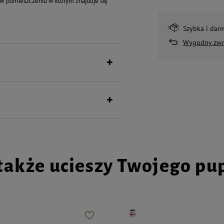
 w pomieszczeniu w którym znajduje się
Szybka i dar
Wygodny zwr
także ucieszy Twojego pu