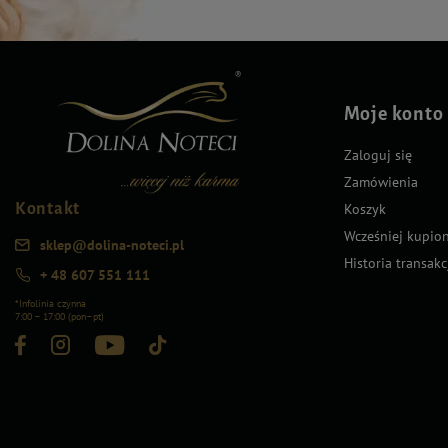
Moje konto
Zaloguj się
Zamówienia
Kontakt
Koszyk
Wcześniej kupio
sklep@dolina-noteci.pl
Historia transakc
+ 48 607 551 111
*Infolinia czynna
7:00 – 17:00 (pon–pt)