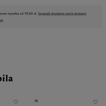
mowa wysyłka od 99,00 zł.
Sprawdź dostępne opcje dostawy
ot
pila