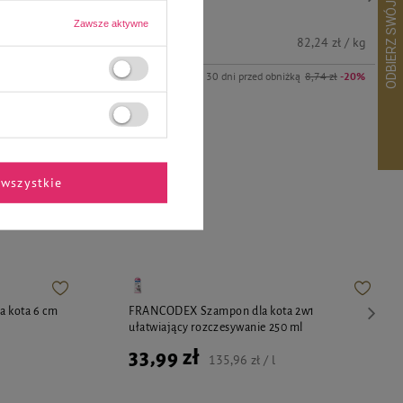
Zawsze aktywne
6,99 zł
47,96 zł / l
82,24 zł / kg
14,99 zł
-20%
Najniższa cena z 30 dni przed obniżką
8,74 zł
-20%
wszystkie
ekspertów
la kota 6 cm
FRANCODEX Szampon dla kota 2w1
ułatwiający rozczesywanie 250 ml
33,99 zł
135,96 zł / l