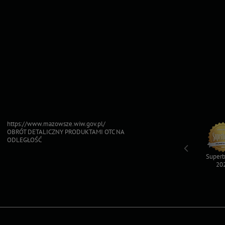
https://www.mazowsze.wiw.gov.pl/
OBRÓT DETALICZNY PRODUKTAMI OTC NA
ODLEGŁOŚĆ
Top For Dog
Sfinksy 2023
Sfinksy 2022
Superb
2023
20