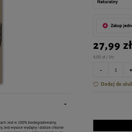
Naturalny
Zakup jed
27,99 z
4,00 zł / litr
-
Dodaj do ulu
kach. Jest w 100% biodegradowalny,
y. Jest wysoce wydajny i dobrze chłonie