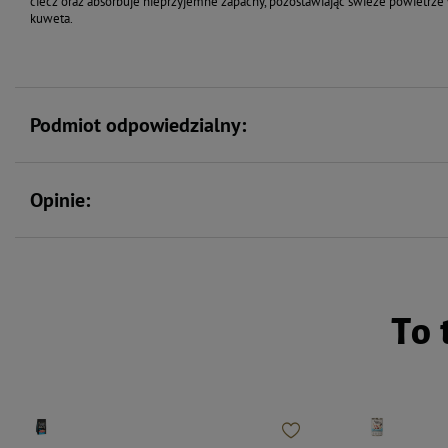
ciecz oraz absorbuje nieprzyjemne zapachy, pozostawiając świeże powietrze
kuweta.
Podmiot odpowiedzialny:
Opinie:
To 