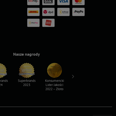
Nasze nagrody
rands
Superbrands
Konsumencki
Konsumencki
Top For D
24
2023
Lider Jakości
Lider Jakości
2023
2022 – Złoto
2022 – Srebro