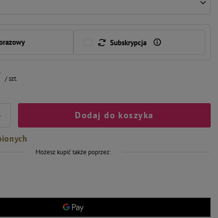
norazowy
Subskrypcja
ł
/
szt.
Dodaj do koszyka
+
bionych
Możesz kupić także poprzez: