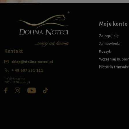
Moje konto
Zaloguj się
Zamówienia
Kontakt
Koszyk
Wcześniej kupio
sklep@dolina-noteci.pl
Historia transakc
+ 48 607 551 111
*Infolinia czynna
7:00 – 17:00 (pon–pt)