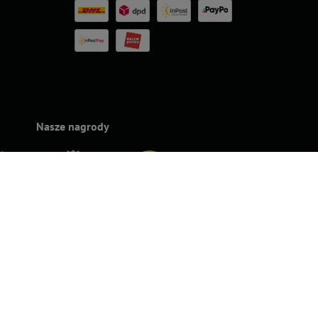
Nasze nagrody
rands
Superbrands
Konsumencki
Konsumencki
Top For D
24
2023
Lider Jakości
Lider Jakości
2023
2022 – Złoto
2022 – Srebro