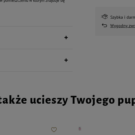
 w pomieszczeniu w którym znajduje się
Szybka i dar
Wygodny zwr
także ucieszy Twojego pu