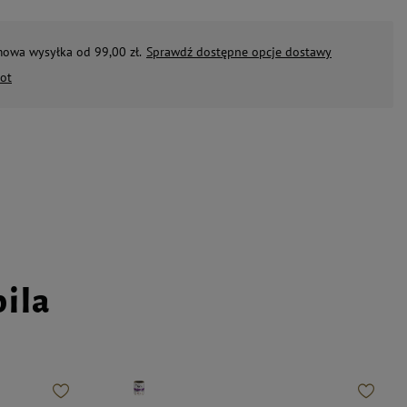
mowa wysyłka od 99,00 zł.
Sprawdź dostępne opcje dostawy
ot
pila