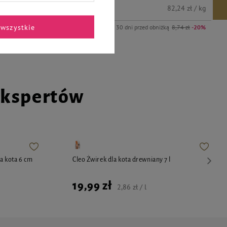
6,99 zł
47,96 zł / l
82,24 zł / kg
wszystkie
14,99 zł
-20%
Najniższa cena z 30 dni przed obniżką
8,74 zł
-20%
ekspertów
la kota 6 cm
Cleo Żwirek dla kota drewniany 7 l
19,99 zł
2,86 zł / l