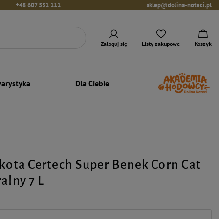
+48 607 551 111
sklep@dolina-noteci.pl
Zaloguj się
Listy zakupowe
Koszyk
arystyka
Dla Ciebie
 kota Certech Super Benek Corn Cat
alny 7 L