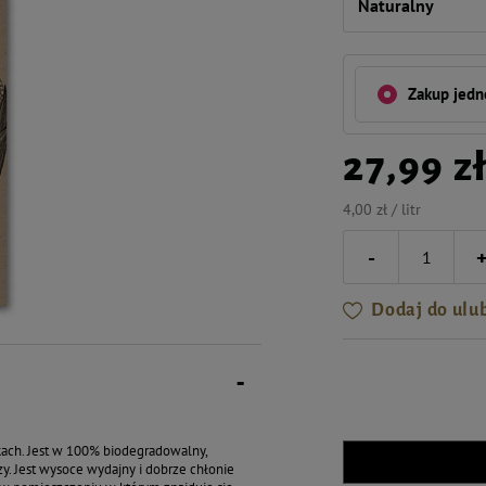
Naturalny
Zakup jed
27,99 z
4,00 zł / litr
-
Dodaj do ulu
kach. Jest w 100% biodegradowalny,
y. Jest wysoce wydajny i dobrze chłonie