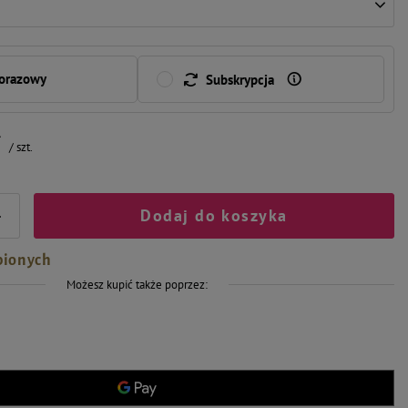
norazowy
Subskrypcja
ł
/
szt.
Dodaj do koszyka
+
bionych
Możesz kupić także poprzez: