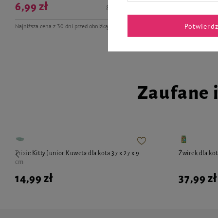
6,99 zł
82,24 zł / kg
15,99 zł
Potwierd
Najniższa cena z 30 dni przed obniżką
8,74 zł
-20%
Zaufane 
Trixie Kitty Junior Kuweta dla kota 37 x 27 x 9
Żwirek dla kot
cm
14,99 zł
37,99 zł