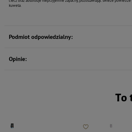
ciecz oraz absorbuje nieprzyjemne zapachy, pozostawiając świeże powietrze
kuweta.
Podmiot odpowiedzialny:
Opinie:
To 