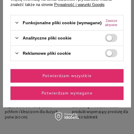
znaleźć także na stronie
Prywatność i warunki Google
.
-
-
+
+
Do koszyka
Do koszyka
Zawsze
Funkcjonalne pliki cookie (wymagane)
aktywne
Analityczne pliki cookie
Reklamowe pliki cookie
Zaufane i polecane przez
Potwierdzam wszystkie
naszych ekspertów
Potwierdzam wymagane
Super Beno obroża przeciw
Game Dog Prostate Protect
pchłom i kleszczom dla dużych
produkt wspierający prostatę dla
psów (60 cm)
psa 60 tabletek