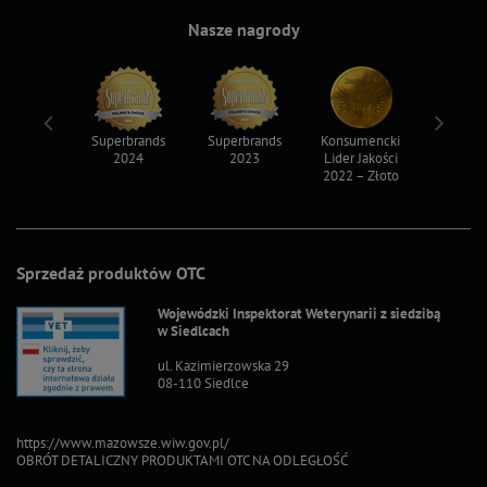
Nasze nagrody
ksy 2022
Superbrands
Superbrands
Konsumencki
Konsum
2024
2023
Lider Jakości
Lider Ja
2022 – Złoto
2022 – S
Sprzedaż produktów OTC
Wojewódzki Inspektorat Weterynarii z siedzibą
w Siedlcach
ul. Kazimierzowska 29
08-110 Siedlce
https://www.mazowsze.wiw.gov.pl/
OBRÓT DETALICZNY PRODUKTAMI OTC NA ODLEGŁOŚĆ