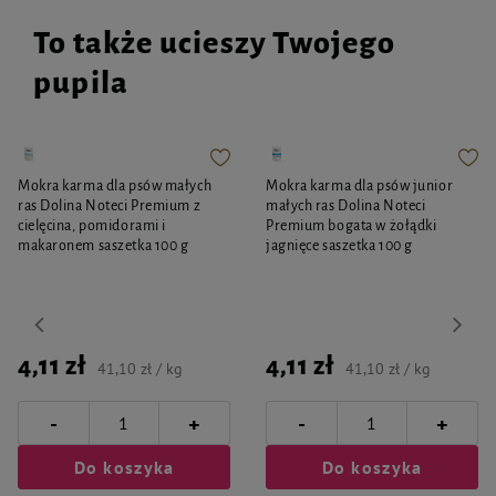
To także ucieszy Twojego
pupila
Mokra karma dla psów małych
Mokra karma dla psów junior
ras Dolina Noteci Premium z
małych ras Dolina Noteci
cielęcina, pomidorami i
Premium bogata w żołądki
makaronem saszetka 100 g
jagnięce saszetka 100 g
4,11 zł
4,11 zł
41,10 zł / kg
41,10 zł / kg
-
-
+
+
Do koszyka
Do koszyka