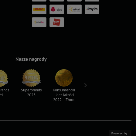
Nasze nagrody
rands
Superbrands
Konsumencki
Konsumencki
Top For D
24
2023
Lider Jakości
Lider Jakości
2023
2022 – Złoto
2022 – Srebro