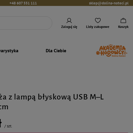
+48 607 551 111
sklep@dolina-noteci.pl
Zaloguj się
Listy zakupowe
Koszyk
arystyka
Dla Ciebie
oża z lampą błyskową USB M–L
 cm
ł
/
szt.