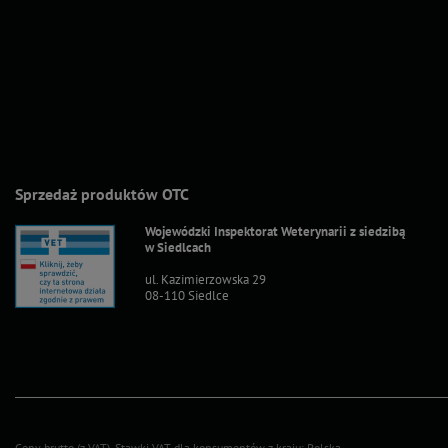
Sprzedaż produktów OTC
Wojewódzki Inspektorat Weterynarii z siedzibą
w Siedlcach
ul. Kazimierzowska 29
08-110 Siedlce
Ceny brutto (z VAT).
Stawki VAT dla konsumentów z kraju:
Polska
.