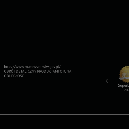
https://www.mazowsze.wiw.gov.pl/
OBRÓT DETALICZNY PRODUKTAMI OTC NA
ODLEGŁOŚĆ
Top For Dog
Sfinksy 2023
Sfinksy 2022
Superb
2023
20