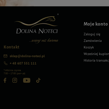
Moje konto
Zaloguj się
Zamówienia
Kontakt
Koszyk
Wcześniej kupio
sklep@dolina-noteci.pl
Historia transakc
+ 48 607 551 111
*Infolinia czynna
7:00 – 17:00 (pon–pt)