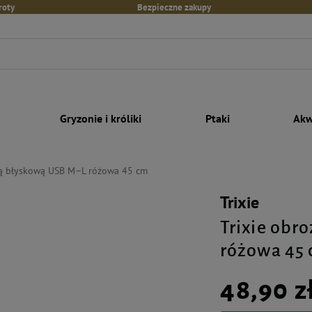
roty
Bezpieczne zakupy
Gryzonie i króliki
Ptaki
Akw
pą błyskową USB M–L różowa 45 cm
Trixie
Trixie obr
różowa 45
48,90 z