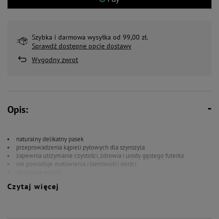
Szybka i darmowa wysyłka od 99,00 zł.
Sprawdź dostępne opcje dostawy
Wygodny zwrot
Opis:
naturalny delikatny pasek
przeprowadzenia kąpieli pyłowych dla szynszyla
zapewnia utrzymanie czystości, zdrowia i urody gęstego futerka
nie powoduje matowienia i łamliwości sierści
absorbuje wilgoć
w celu wyeliminowania bakterii produkt poddany obróbce termicznej w
Czytaj więcej
temperaturze 100C
Delikatny i naturalny piasek do przeprowadzenia kąpieli pyłowych dla