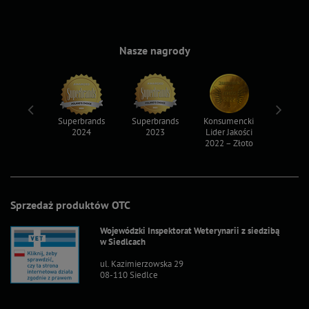
Nasze nagrody
ksy 2022
Superbrands
Superbrands
Konsumencki
Konsum
2024
2023
Lider Jakości
Lider Ja
2022 – Złoto
2022 – S
Sprzedaż produktów OTC
Wojewódzki Inspektorat Weterynarii z siedzibą
w Siedlcach
ul. Kazimierzowska 29
08-110 Siedlce