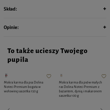
szynszyla. Zapewnia utrzymanie czystości, zdrowia i urody gęstego futerka.
Podczas kąpieli zwierzę usuwa z futra wszelkie zanieczyszczenia i tłuszcze.
Skład:
Zaleca się 2-3 razy w tygodniu.
Szczegóły produktu Symbol : zvp-1061 Waga : 5,1kg Dawkowanie : 2-3 razy
w tygodniu Skład : piasek
Opinie:
To także ucieszy Twojego
pupila
Mokra karma dla psa Dolina
Mokra karma dla psów małych
Noteci Premium bogata w
ras Dolina Noteci Premium z
wołowinę saszetka 150 g
bażantem, dynią i makaronem
saszetka 100 g