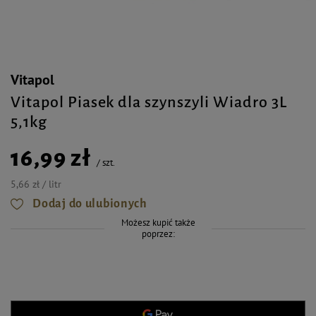
Vitapol
Vitapol Piasek dla szynszyli Wiadro 3L
5,1kg
16,99 zł
/
szt.
5,66 zł / litr
Dodaj do ulubionych
Możesz kupić także
poprzez: