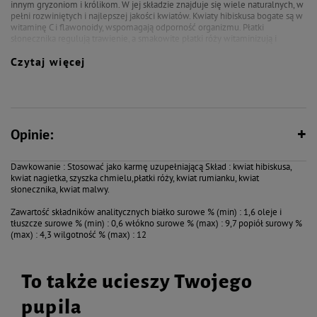
innym gryzoniom i królikom. W jej składzie znajduje się wiele naturalnych, w
pełni rozwiniętych i najlepszej jakości kwiatów. Kwiaty hibiskusa bogate są w
witaminę C i flawonoidy, wspomagają odporność organizmu. Płatki
słonecznika regulują trawienie, a smakowite płatki róży witaminizują i
wzmacniają.
Czytaj więcej
- przeznaczone do codziennego uzupełniania diety zwierząt
- to skomponowane na bazie naturalnych składników mieszanki o walorach
prozdrowotnych
- bogata w mieszankę w pełni rozwiniętych kwiatów wspomagających
odpowrność oraz regulujących trawienie
- działające na wzmocnienie organizmu i podwyższenie jego odporności
Opinie:
- bogate w warzywa bogate w witaminy i minerały, oraz podwyższające
poziom włókna w diecie zwierząt
- smakowite i chętnie pobierane
Dawkowanie : Stosować jako karmę uzupełniającą Skład : kwiat hibiskusa,
kwiat nagietka, szyszka chmielu,płatki róży, kwiat rumianku, kwiat
Szczegóły produktu
słonecznika, kwiat malwy.
Symbol: zvp-4121
Waga: 30g
Zawartość składników analitycznych białko surowe % (min) : 1,6 oleje i
tłuszcze surowe % (min) : 0,6 włókno surowe % (max) : 9,7 popiół surowy %
(max) : 4,3 wilgotność % (max) : 12
To także ucieszy Twojego
pupila