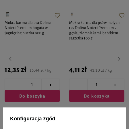
Mokra karma dla psa Dolina
Mokra karma dla psów małych
Noteci Premium bogata w
ras Dolina Noteci Premium z
jagnięcinę puszka 800 g
gęsią, ziemniakami i jabłkiem
saszetka 100 g
12,35 zł
4,11 zł
15,44 zł / kg
41,10 zł / kg
-
-
+
+
Do koszyka
Do koszyka
Konfiguracja zgód