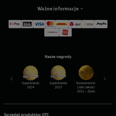
Ważne informacje
Nasze nagrody
ksy 2022
Superbrands
Superbrands
Konsumencki
Konsum
2024
2023
Lider Jakości
Lider Ja
2022 – Złoto
2022 – S
Sprzedaż produktów OTC