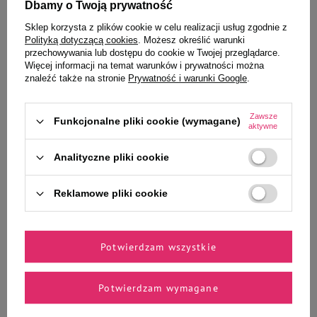
Dbamy o Twoją prywatność
Wybrane specjalnie dla
Sklep korzysta z plików cookie w celu realizacji usług zgodnie z
Polityką dotyczącą cookies
. Możesz określić warunki
Ciebie i Twojego czworonoga
przechowywania lub dostępu do cookie w Twojej przeglądarce.
Więcej informacji na temat warunków i prywatności można
znaleźć także na stronie
Prywatność i warunki Google
.
Zawsze
Funkcjonalne pliki cookie (wymagane)
Ekstrudat dla szynszyli i
Pokarm dla szynszyli Vitapol
aktywne
koszatniczek Versele Laga
Smakers Bakaliowy
Chinchilla&Degu Complete
Analityczne pliki cookie
1,75kg
50,99 zł
7,99 zł
29,14 zł / kg
88,78 zł / kg
Reklamowe pliki cookie
-
-
+
+
Potwierdzam wszystkie
Do koszyka
Do koszyka
Potwierdzam wymagane