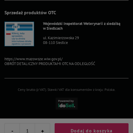
Sprzedaż produktów OTC
Wojewódzki Inspektorat Weterynarii z siedzibą
w Siedlcach
ul. Kazimierzowska 29
08-110 Siedlce
https://www.mazowsze.wiw.gov.pl/
OBRÓT DETALICZNY PRODUKTAMI OTC NA ODLEGŁOŚĆ
Ceny brutto (z VAT).
Stawki VAT dla konsumentów z kraju:
Polska
.
-
+
Dodaj do koszyka