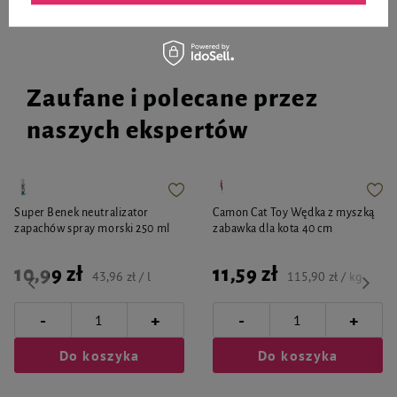
Zaufane i polecane przez
naszych ekspertów
Super Benek neutralizator
Camon Cat Toy Wędka z myszką
zapachów spray morski 250 ml
zabawka dla kota 40 cm
10,99 zł
11,59 zł
43,96 zł / l
115,90 zł / kg
-
-
+
+
Do koszyka
Do koszyka