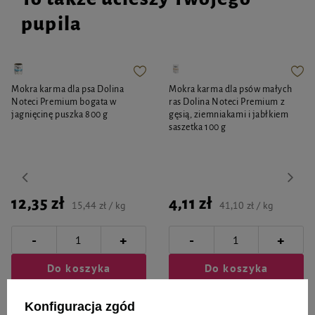
pupila
Mokra karma dla psa Dolina
Mokra karma dla psów małych
Noteci Premium bogata w
ras Dolina Noteci Premium z
jagnięcinę puszka 800 g
gęsią, ziemniakami i jabłkiem
saszetka 100 g
12,35 zł
4,11 zł
15,44 zł / kg
41,10 zł / kg
-
-
+
+
Do koszyka
Do koszyka
Konfiguracja zgód