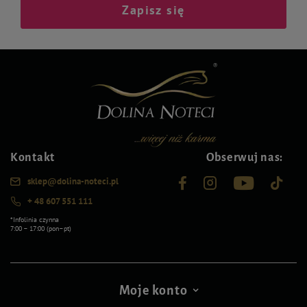
Zapisz się
Kontakt
Obserwuj nas:
sklep@dolina-noteci.pl
+ 48 607 551 111
*Infolinia czynna
7:00 – 17:00 (pon–pt)
Moje konto