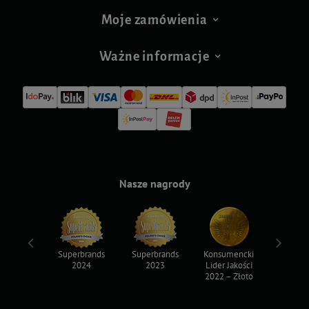
Moje zamówienia
Ważne informacje
Nasze nagrody
ksy 2022
Superbrands
Superbrands
Konsumencki
Konsum
2024
2023
Lider Jakości
Lider Ja
2022 – Złoto
2022 – S