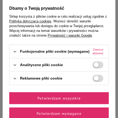
Dbamy o Twoją prywatność
Sklep korzysta z plików cookie w celu realizacji usług zgodnie z
Polityką dotyczącą cookies
. Możesz określić warunki
Wybrane specjalnie dla
przechowywania lub dostępu do cookie w Twojej przeglądarce.
Więcej informacji na temat warunków i prywatności można
Ciebie i Twojego czworonoga
znaleźć także na stronie
Prywatność i warunki Google
.
Zawsze
Funkcjonalne pliki cookie (wymagane)
aktywne
Vitapol Vita Herbal Przysmak dla
Pokarm dla gryzoni Vitapol
gryzoni i królików gałązki
Smakers Brokułowy 70 g
Analityczne pliki cookie
leszczyny z burakiem 50 g
Reklamowe pliki cookie
11,99 zł
10,99 zł
239,80 zł / kg
157,00 zł / kg
-
-
+
+
Potwierdzam wszystkie
Do koszyka
Do koszyka
Potwierdzam wymagane