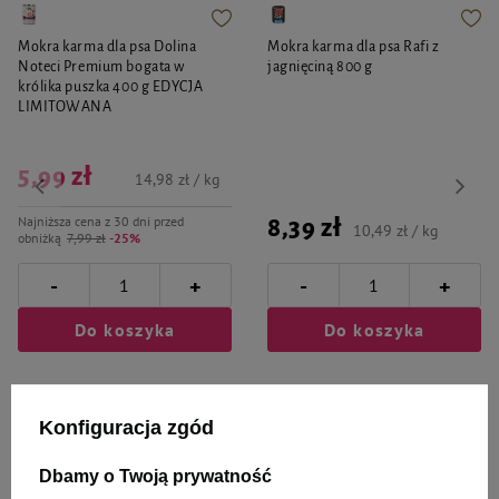
Mokra karma dla psa Dolina
Mokra karma dla psa Rafi z
Noteci Premium bogata w
jagnięciną 800 g
królika puszka 400 g EDYCJA
LIMITOWANA
5,99 zł
14,98 zł / kg
Najniższa cena z 30 dni przed
8,39 zł
10,49 zł / kg
obniżką
7,99 zł
-25%
-
-
+
+
Do koszyka
Do koszyka
Konfiguracja zgód
Dbamy o Twoją prywatność