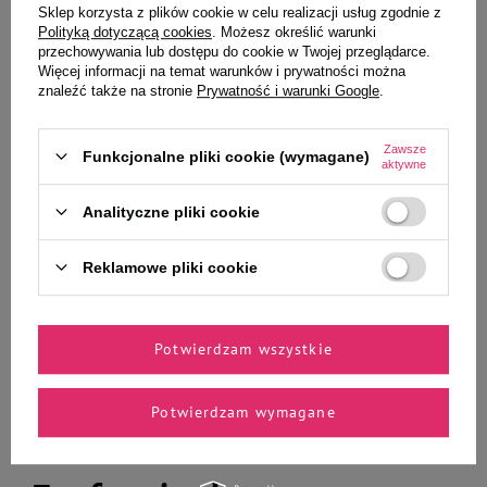
Wybrane specjalnie dla
Sklep korzysta z plików cookie w celu realizacji usług zgodnie z
Polityką dotyczącą cookies
. Możesz określić warunki
Ciebie i Twojego czworonoga
przechowywania lub dostępu do cookie w Twojej przeglądarce.
Więcej informacji na temat warunków i prywatności można
znaleźć także na stronie
Prywatność i warunki Google
.
Piasek dla ptaków Vitapol
Mokra Karma dla psa Piper
Zawsze
Funkcjonalne pliki cookie (wymagane)
aktywne
Pomarańczowy 1500g
Animals z sercami z kurczaka i
szpinakiem zestaw 24 x 400 g
Analityczne pliki cookie
7,59 zł
159,60 zł
5,06 zł / kg
16,63 zł / kg
Reklamowe pliki cookie
-
-
+
+
Do koszyka
Do koszyka
Potwierdzam wszystkie
Potwierdzam wymagane