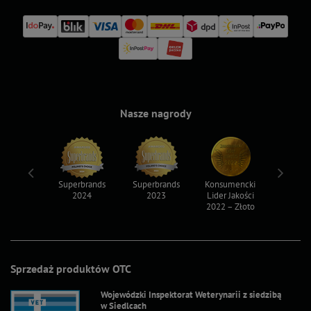
Nasze nagrody
ksy 2022
Superbrands
Superbrands
Konsumencki
Konsum
2024
2023
Lider Jakości
Lider Ja
2022 – Złoto
2022 – S
Sprzedaż produktów OTC
Wojewódzki Inspektorat Weterynarii z siedzibą
w Siedlcach