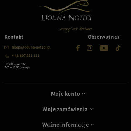
Kontakt
Obserwuj nas:
sklep@dolina-noteci.pl
+ 48 607 551 111
*Infolinia czynna
7:00 – 17:00 (pon–pt)
Moje konto
Moje zamówienia
Ważne informacje