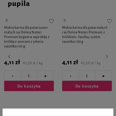
pupila
Mokra karma dla psów junior
Mokra karma dla psów małych
małych ras Dolina Noteci
ras Dolina Noteci Premium z
Premium bogata w wątróbkę z
królikiem, fasolką i ryżem
królika z ozorami z jelenia
saszetka 100 g
saszetka 100 g
4,11 zł
4,11 zł
41,10 zł / kg
41,10 zł / kg
-
-
+
+
Do koszyka
Do koszyka