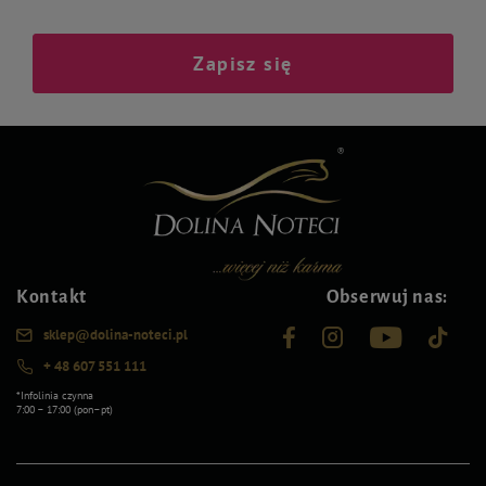
Zapisz się
Kontakt
Obserwuj nas:
sklep@dolina-noteci.pl
+ 48 607 551 111
*Infolinia czynna
7:00 – 17:00 (pon–pt)