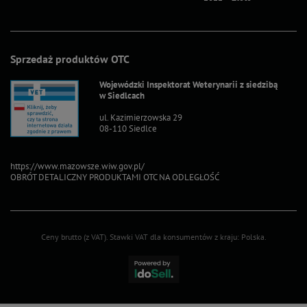
Sprzedaż produktów OTC
Wojewódzki Inspektorat Weterynarii z siedzibą
w Siedlcach
ul. Kazimierzowska 29
08-110 Siedlce
https://www.mazowsze.wiw.gov.pl/
OBRÓT DETALICZNY PRODUKTAMI OTC NA ODLEGŁOŚĆ
Ceny brutto (z VAT).
Stawki VAT dla konsumentów z kraju:
Polska
.