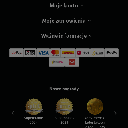
Moje konto
Moje zamówienia
Ważne informacje
Nasze nagrody
ksy 2022
Superbrands
Superbrands
Konsumencki
Konsum
2024
2023
Lider Jakości
Lider Ja
2022 – Złoto
2022 – S