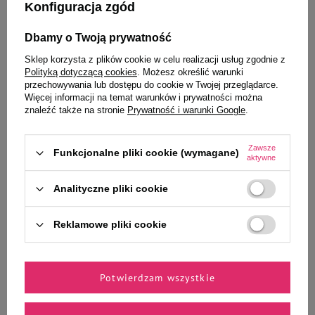
Konfiguracja zgód
Wybrane specjalnie dla
Dbamy o Twoją prywatność
Ciebie i Twojego czworonoga
Sklep korzysta z plików cookie w celu realizacji usług zgodnie z
Polityką dotyczącą cookies
. Możesz określić warunki
przechowywania lub dostępu do cookie w Twojej przeglądarce.
Więcej informacji na temat warunków i prywatności można
znaleźć także na stronie
Prywatność i warunki Google
.
Mokra karma dla psa Dolina
Mokra karma dla psa Dolina
Noteci Premium bogata w
Noteci Premium bogata w
jagnięcinę puszka 800 g
jagnięcinę puszka 400 g EDYCJA
Zawsze
Funkcjonalne pliki cookie (wymagane)
aktywne
LIMITOWANA
5,99 zł
14,98 zł / kg
Analityczne pliki cookie
Najniższa cena produktu w okresie
30 dni przed wprowadzeniem
Reklamowe pliki cookie
obniżki:
5,49 zł
12,35 zł
15,44 zł / kg
Cena regularna:
7,99 zł
-25%
-
-
+
+
Potwierdzam wszystkie
Do koszyka
Do koszyka