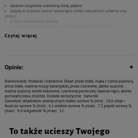
idealnie uzupełnia codzienną dietę ptaków
bogaty w suszone owoce stanowiące źródło naturalnych witamin oraz
pektyn
w 80% wykonywane ręcznie
poddawane niepowtarzalnemu na rynku procesowi suszenia w
temperaturach nie przekraczających 65ºC przez kilka godzin. Brak stosowania
Czytaj więcej
wysokich temperatur umożliwia zachowanie większej ilości witamin i
związków mineralnych ulegających rozpadowi w przypadku stosowania
innych metod suszenia, jak np. wypiek.
Smakers bogaty w wiele witamin, minerałów i pektyny, których źródłem są
Opinie:
dojrzałe, najlepszej jakości owoce takie jak jabłko, malina, czerwona
porzeczka. Skórka pomarańczy bogata we flawonoidy zapobiega stanom
zapalnym, bakteryjnym oraz grzybiczym. Obecność wiórek kokosu wzbogaca
Dawkowanie: Podawać codziennie Skład: proso żółte, mąka z ziarna pszenicy,
kolbę w żelazo i potas oraz wartościowe białko.
proso białe, nasiona mozgi kanaryjskiej, proso czerwone, jabłko suszone,
malina suszona, wiórki kokosowe, czerwona porzeczka, nasiona nigru, skórka
Szczegóły produktu Symbol : zvp-2307 Waga : 60g
pomarańczowa, drożdże. Dodatki sensoryczne : barwniki
Zawartość składników analitycznych białko surowe % (min) : 10,6 oleje i
tłuszcze surowe % (min) : 4,1 włókno surowe % (max) : 7,3 popiół surowy %
(max) : 4,4 wilgotność % (max) : 12
To także ucieszy Twojego