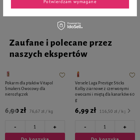
Potwierdzam wymagane
Zaufane i polecane przez
naszych ekspertów
Pokarm dla ptaków Vitapol
Versele Laga Prestige Sticks
Smakers Owocowy dla
Kolby ziarnowe z czerwonymi
nierozłączek
owocami i miętą dla kanarków 60
g
6,90 zł
6,99 zł
76,67 zł / kg
116,50 zł / kg
-
-
+
+
Do koszyka
Do koszyka