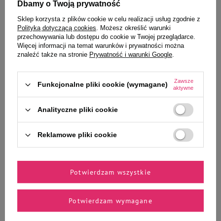
Dbamy o Twoją prywatność
Najniższa cena z 30 dni przed
12,35 zł
Sklep korzysta z plików cookie w celu realizacji usług zgodnie z
15,44 zł / kg
obniżką
14,99 zł
-33%
Polityką dotyczącą cookies
. Możesz określić warunki
przechowywania lub dostępu do cookie w Twojej przeglądarce.
-
-
+
+
Więcej informacji na temat warunków i prywatności można
znaleźć także na stronie
Prywatność i warunki Google
.
Do koszyka
Do koszyka
Zawsze
Funkcjonalne pliki cookie (wymagane)
aktywne
Analityczne pliki cookie
Reklamowe pliki cookie
Wybrane specjalnie dla
Ciebie i Twojego czworonoga
Potwierdzam wszystkie
Potwierdzam wymagane
Mokra karma dla psów małych
Mokra karma dla psa Dolina
ras Dolina Noteci Premium z
Noteci Premium bogata w