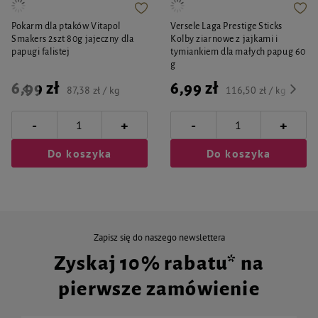
Pokarm dla ptaków Vitapol
Versele Laga Prestige Sticks
Smakers 2szt 80g jajeczny dla
Kolby ziarnowe z jajkami i
papugi falistej
tymiankiem dla małych papug 60
g
6,99 zł
6,99 zł
87,38 zł / kg
116,50 zł / kg
-
-
+
+
Do koszyka
Do koszyka
Zapisz się do naszego newslettera
Zyskaj 10% rabatu* na
pierwsze zamówienie