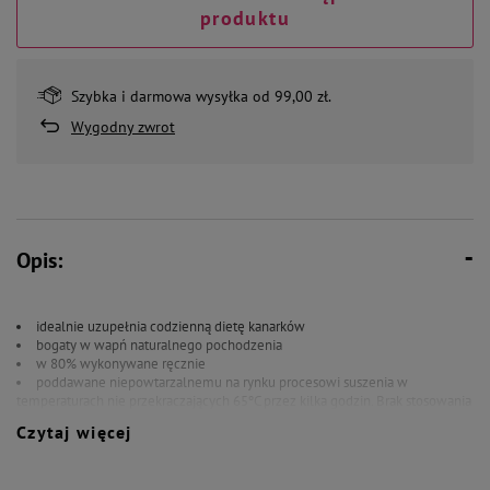
produktu
Szybka i darmowa wysyłka od 99,00 zł.
Wygodny zwrot
Opis:
idealnie uzupełnia codzienną dietę kanarków
bogaty w wapń naturalnego pochodzenia
w 80% wykonywane ręcznie
poddawane niepowtarzalnemu na rynku procesowi suszenia w
temperaturach nie przekraczających 65ºC przez kilka godzin. Brak stosowania
wysokich temperatur umożliwia zachowanie większej ilości witamin i
Czytaj więcej
związków mineralnych ulegających rozpadowi w przypadku stosowania
innych metod suszenia, jak np. wypiek.