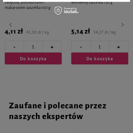
cielęcina, pomidorami i
wołowinę saszetka 150 g
makaronem saszetka 100 g
4,11 zł
5,14 zł
41,10 zł / kg
34,27 zł / kg
-
-
+
+
Do koszyka
Do koszyka
Zaufane i polecane przez
naszych ekspertów