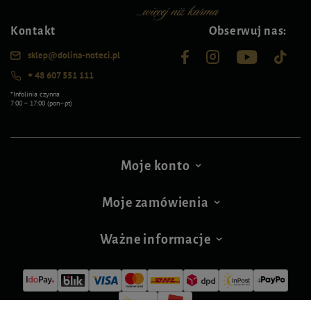
Kontakt
Obserwuj nas:
sklep@dolina-noteci.pl
+ 48 607 551 111
*Infolinia czynna
7:00 – 17:00 (pon–pt)
Moje konto
Moje zamówienia
Ważne informacje