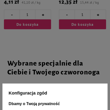
4,11 zł
12,35 zł
41,10 zł / kg
15,44 zł / kg
-
-
+
+
Do koszyka
Do koszyka
Wybrane specjalnie dla
Ciebie i Twojego czworonoga
Konfiguracja zgód
Rafi Classic Mokra karma dla kota
Żwirek dla kota Certech Super
kawałki z rybą w sosie zestaw 20
Benek Active Economic 25 L
Dbamy o Twoją prywatność
x 415 g