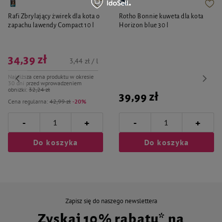
Rafi Zbrylający żwirek dla kota o
Rotho Bonnie kuweta dla kota
zapachu lawendy Compact 10 l
Horizon blue 30 l
34,39 zł
3,44 zł / l
Najniższa cena produktu w okresie
30 dni przed wprowadzeniem
obniżki:
32,24 zł
39,99 zł
Cena regularna:
42,99 zł
-20%
-
-
+
+
Do koszyka
Do koszyka
Zapisz się do naszego newslettera
Zyskaj 10% rabatu* na