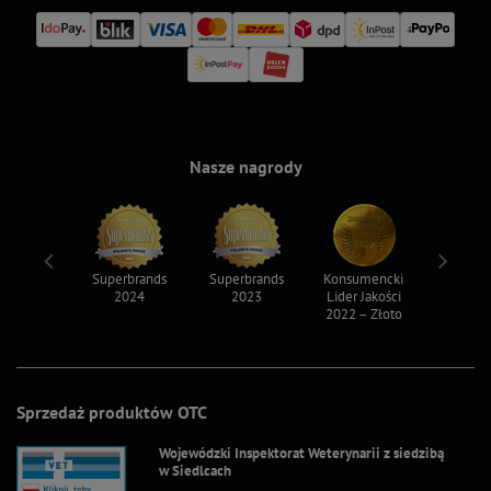
Nasze nagrody
ksy 2022
Superbrands
Superbrands
Konsumencki
Konsum
2024
2023
Lider Jakości
Lider Ja
2022 – Złoto
2022 – S
Sprzedaż produktów OTC
Wojewódzki Inspektorat Weterynarii z siedzibą
w Siedlcach