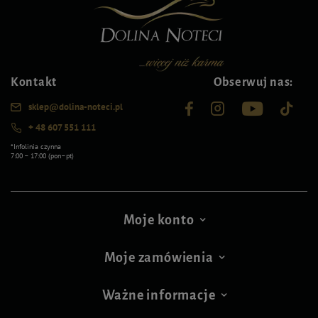
Kontakt
Obserwuj nas:
sklep@dolina-noteci.pl
+ 48 607 551 111
*Infolinia czynna
7:00 – 17:00 (pon–pt)
Moje konto
Moje zamówienia
Ważne informacje