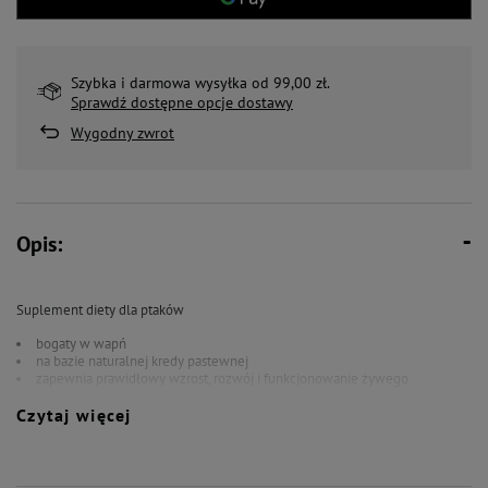
Szybka i darmowa wysyłka od 99,00 zł.
Sprawdź dostępne opcje dostawy
Wygodny zwrot
Opis:
Suplement diety dla ptaków
bogaty w wapń
na bazie naturalnej kredy pastewnej
zapewnia prawidłowy wzrost, rozwój i funkcjonowanie żywego
organizmu
Czytaj więcej
zapobiega występowaniu krzywicy, karłowatości
niezbędny do budowy skorupek ptasich jaj w trakcie lęgów oraz w okresie
pierzenia dla zdrowych piór
zaopatrzona w odpowiednią zawieszkę dla sprawnego przywieszenia do
prętów klatki.