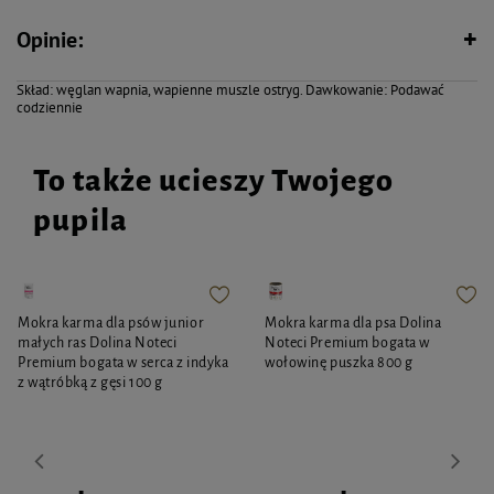
Niezastąpiony suplement ptasiej diety. Wapno jest podstawowym
Opinie:
składnikiem budulcowym kośćca, niedobór prowadzi do niedorozwoju i
krzywizny, a u starszych ptaków do osłabienia kości i ich łamliwości. Wapń jest
również niezbędny do budowy skorupek ptasich jaj w trakcie lęgów oraz w
Skład: węglan wapnia, wapienne muszle ostryg. Dawkowanie: Podawać
okresie pierzenia. Kostka wapienna została wzbogacona o kawałki muszli
codziennie
wspomagające również rozcierania ziarnistego pokarmu w żołądku ptaka.
Szczegóły produktu
Symbol : zvp-2756 Waga : 190g Dawkowanie : Podawać codziennie Skład :
węglan wapnia, wapienne muszel ostryg.
To także ucieszy Twojego
pupila
Mokra karma dla psów junior
Mokra karma dla psa Dolina
małych ras Dolina Noteci
Noteci Premium bogata w
Premium bogata w serca z indyka
wołowinę puszka 800 g
z wątróbką z gęsi 100 g