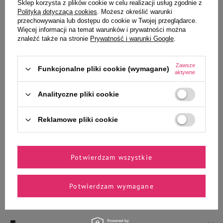
Sklep korzysta z plików cookie w celu realizacji usług zgodnie z
Polityką dotyczącą cookies
. Możesz określić warunki
przechowywania lub dostępu do cookie w Twojej przeglądarce.
Więcej informacji na temat warunków i prywatności można
znaleźć także na stronie
Prywatność i warunki Google
.
73,60 zł
72,99 zł
8,87 zł / kg
2,92 zł / l
Zawsze
Funkcjonalne pliki cookie (wymagane)
aktywne
-
-
+
+
Analityczne pliki cookie
Do koszyka
Do koszyka
Reklamowe pliki cookie
Potwierdzam wszystkie
Zaufane i polecane przez
Potwierdzam wymagane
naszych ekspertów