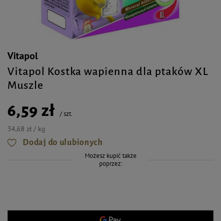
Vitapol
Vitapol Kostka wapienna dla ptaków XL
Muszle
6,59 zł
/
szt.
34,68 zł / kg
Dodaj do ulubionych
Możesz kupić także
poprzez: