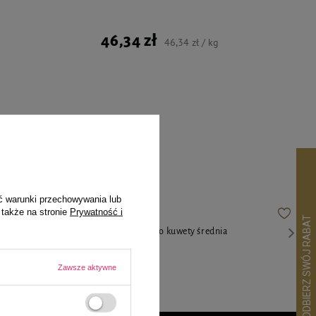
46,34 zł
46,34 zł / kg
ekspertów
ć warunki przechowywania lub
 także na stronie
Prywatność i
a kota o
Trixi łopatka do kuwety średnia
3,99 zł
Zawsze aktywne