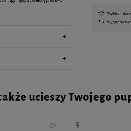
zapewniając najlepszą ochronę przeciwko
Szybka i dar
Wygodny zwr
także ucieszy Twojego pu