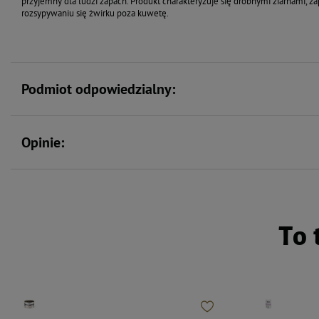
przyjemny dla ludzi zapach. Produkt charakteryzuje się drobnymi ziarnami, 
rozsypywaniu się żwirku poza kuwetę.
Podmiot odpowiedzialny:
Opinie:
To 