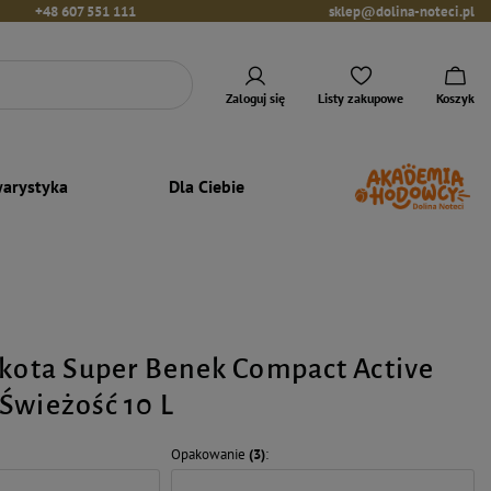
+48 607 551 111
sklep@dolina-noteci.pl
Zaloguj się
Listy zakupowe
Koszyk
arystyka
Dla Ciebie
 kota Super Benek Compact Active
Świeżość 10 L
Opakowanie
(3)