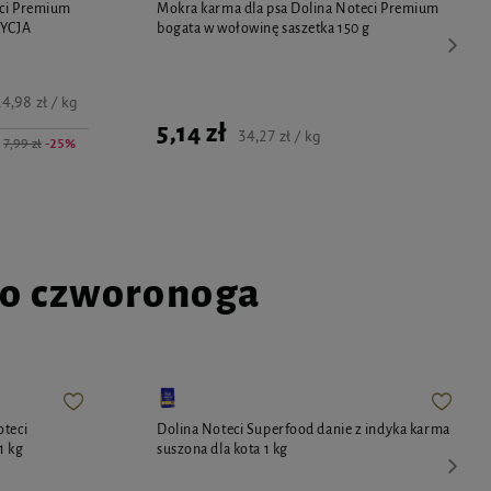
eci Premium
Mokra karma dla psa Dolina Noteci Premium
DYCJA
bogata w wołowinę saszetka 150 g
4,98 zł / kg
5,14 zł
34,27 zł / kg
7,99 zł
-25%
go czworonoga
oteci
Dolina Noteci Superfood danie z indyka karma
1 kg
suszona dla kota 1 kg