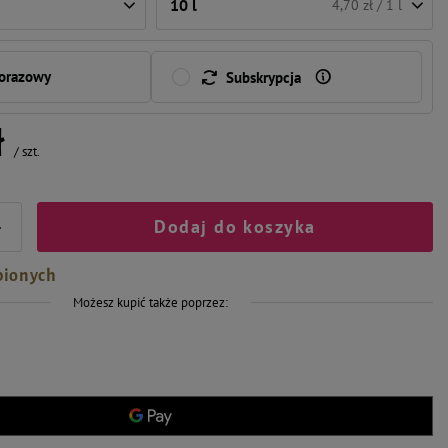
10 l
4,70 zł / 1 l
norazowy
Subskrypcja
ł
/
szt.
Dodaj do koszyka
+
bionych
Możesz kupić także poprzez: