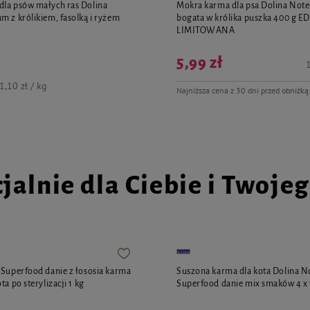
la psów małych ras Dolina
Mokra karma dla psa Dolina Not
m z królikiem, fasolką i ryżem
bogata w królika puszka 400 g E
g
LIMITOWANA
5,99 zł
1
1,10 zł / kg
Najniższa cena z 30 dni przed obniżką
jalnie dla Ciebie i Twoje
 Superfood danie z łososia karma
Suszona karma dla kota Dolina N
ta po sterylizacji 1 kg
Superfood danie mix smaków 4 x 