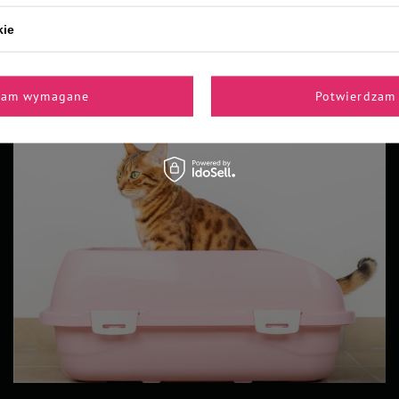
kie
Z naszego bloga
zam wymagane
Potwierdzam 