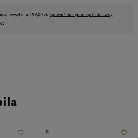
mowa wysyłka od 99,00 zł.
Sprawdź dostępne opcje dostawy
ot
pila