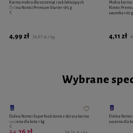
Karma mokra dla szczeniąt i suk laktujących
Mokra karma d
Dolina Noteci Premium Starter 185 g
Noteci Premiu
saszetka 100 
4,99 zł
4,11 zł
26,97 zł / kg
4
Wybrane spec
Dolina Noteci Superfood danie z dorsza karma
Dolina Noteci
suszona dla kota 1 kg
suszona dla ko
34,76 zł
34,76 zł / kg