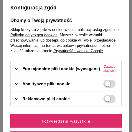
Konfiguracja zgód
Dbamy o Twoją prywatność
Wybrane specjalnie dla
Sklep korzysta z plików cookie w celu realizacji usług zgodnie z
Polityką dotyczącą cookies
. Możesz określić warunki
Ciebie i Twojego czworonoga
przechowywania lub dostępu do cookie w Twojej przeglądarce.
Więcej informacji na temat warunków i prywatności można
znaleźć także na stronie
Prywatność i warunki Google
.
Pokarm dla chomików Witte
Mokra karma dla psa Dolina
Zawsze
Funkcjonalne pliki cookie (wymagane)
Molen PUUR Hamster 400g
Noteci Premium bogata w
aktywne
dziczyznę zestaw 24 x 400 g
Analityczne pliki cookie
193,57 zł
20,16 zł / kg
Reklamowe pliki cookie
Najniższa cena produktu w okresie
30 dni przed wprowadzeniem
obniżki:
179,52 zł
15,99 zł
39,98 zł / kg
Cena regularna:
211,20 zł
-8%
Potwierdzam wszystkie
-
-
+
+