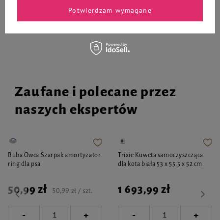
Potwierdzam wymagane
Do koszyka
Do koszyka
Zaufane i polecane przez
naszych ekspertów
Buba Owca Szarpak amortyzator
Trixie Kuweta samoczyszcząca
ring dla psa
dla kota biała 53 x 55,5 x 52 cm
50,99 zł
1 693,99 zł
50,99 zł / szt.
-
-
+
+