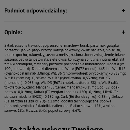
zastosowaniu naturalnych włókien oraz inuliny zmniejszone jest
niebezpieczeństwo powstawania kul włosowych w żołądku. Ekstrakt z Yukki
Podmiot odpowiedzialny:
schidigera wiąże amoniak i inne składniki odpowiedzialne za zapach
odchodów, dodatkowo Vetsorb M wpływa na adsorpcję metali ciężkich,
toksyn i patogenów.
Opinie:
POKARM NIE ZAWIERA SKŁADNIKÓW MODYFIKOWANYCH GENETYCZNIE,
KONSERWANTÓW, WZMACNIACZY SMAKU I AROMATÓW
Skład: suszona trawa, otręby, suszone: marchew, burak, pasternak, gałązka
Mieszanka pełnoporcjowa dla królików to zdrowie, witalność i smaczny
porzeczki, jabłko, patyk brzozy, łodyga pokrzywy, kwiat: nagietka, hibiskusa,
posiłek, bez dodatku ziaren. Bogata w aromatyczne zioła, trawy i kwiaty.
płatek: grochu, kukurydzy, suszona melisa, nasiona słonecznika, siemię lniane,
Mieszanka wzbogacona o naturalne prebiotyki, które wpływają na rozwój
suszona: babka lancetowata, ziele owsa, koniczyna, spirulina, inulina, ekstrakt
korzystnej flory jelitowej.
z Yukki schidigera, materiały paszowe pochodzenia mineralnego. Dodatki (w
100g mieszanki): Dodatki dietetyczne: Wit. A (E672 retinol)- 665 j.m; Wit. B12
.
(cyjanokobalamina)- 3,8mcg; Wit. B6 (chlorowodorek pirydoksyny)- 0,532mg;
Wit. B1 (tiamina)- 0,285mg; Wit. B2 (ryboflawina)- 0,532mg; Wit. K3
(menadion)- 0,038mg; Wit. D3 (E671 cholekalcyferol)- 38j.m; Wit. E (alfa-
tokoferol)- 5,32mg; Mangan (E5 tlenek manganu)- 0,19mg; Jod (E2 jodek
potasu)- 0,019mg; Kobalt (E3 węglan kobaltu xH2O)- 0,19mg; Miedź (E4
siarczan miedzi x 5H2O)- 0,152mg; Cynk (E6 tlenek cynku)- 0,38mg; Żelazo
(E1 siarczan żelaza xH2O)- 3,23mg; dodatki technologiczne: spoiwa
(bentonit, sepiolit ). Składniki analityczne: Białko surowe: 12%, włókno
surowe: 18%, tłuszcz: 3,4%, popiół surowy: 6,6%.
To także ucieszy Twojego