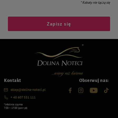
* Rabaty nie łączą się
Zapisz się
Kontakt
Obserwuj nas:
sklep@dolina-noteci.pl
+ 48 607 551 111
*Infolinia czynna
7:00 – 17:00 (pon–pt)