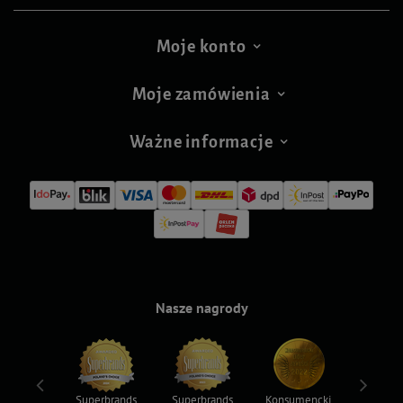
Moje konto
Moje zamówienia
Ważne informacje
Nasze nagrody
ksy 2022
Superbrands
Superbrands
Konsumencki
Konsum