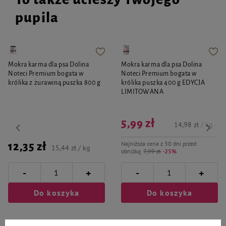
pupila
Mokra karma dla psa Dolina
Mokra karma dla psa Dolina
Noteci Premium bogata w
Noteci Premium bogata w
królika z żurawiną puszka 800 g
królika puszka 400 g EDYCJA
LIMITOWANA
5,99 zł
14,98 zł / kg
Najniższa cena z 30 dni przed
12,35 zł
15,44 zł / kg
obniżką
7,99 zł
-25%
-
-
+
+
Do koszyka
Do koszyka