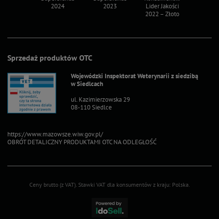
2024
2023
Lider Jakości
Lider Ja
2022 – Złoto
2022 – S
Sprzedaż produktów OTC
Wojewódzki Inspektorat Weterynarii z siedzibą
w Siedlcach
ul. Kazimierzowska 29
08-110 Siedlce
https://www.mazowsze.wiw.gov.pl/
OBRÓT DETALICZNY PRODUKTAMI OTC NA ODLEGŁOŚĆ
Ceny brutto (z VAT).
Stawki VAT dla konsumentów z kraju:
Polska
.