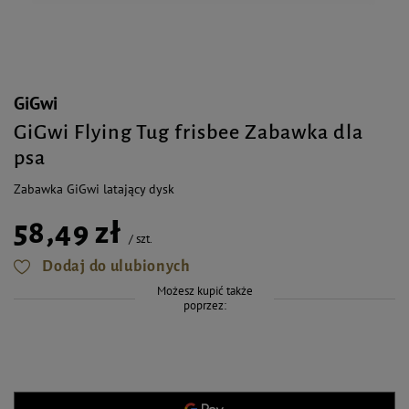
GiGwi
GiGwi Flying Tug frisbee Zabawka dla
psa
Zabawka GiGwi latający dysk
58,49 zł
/
szt.
Dodaj do ulubionych
Możesz kupić także
poprzez: