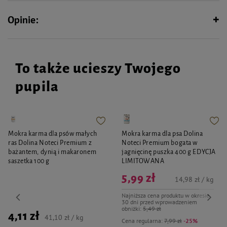
Opinie:
To także ucieszy Twojego
pupila
Mokra karma dla psów małych
Mokra karma dla psa Dolina
ras Dolina Noteci Premium z
Noteci Premium bogata w
bażantem, dynią i makaronem
jagnięcinę puszka 400 g EDYCJA
saszetka 100 g
LIMITOWANA
5,99 zł
14,98 zł / kg
Najniższa cena produktu w okresie
30 dni przed wprowadzeniem
obniżki:
5,49 zł
4,11 zł
41,10 zł / kg
Cena regularna:
7,99 zł
-25%