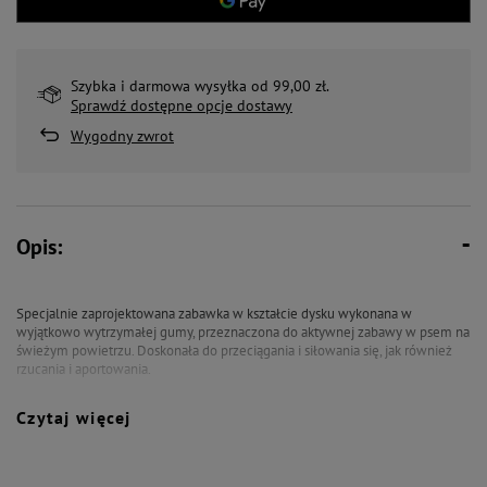
Szybka i darmowa wysyłka od 99,00 zł.
Sprawdź dostępne opcje dostawy
Wygodny zwrot
Opis:
Specjalnie zaprojektowana zabawka w kształcie dysku wykonana w
wyjątkowo wytrzymałej gumy, przeznaczona do aktywnej zabawy w psem na
świeżym powietrzu. Doskonała do przeciągania i siłowania się, jak również
rzucania i aportowania.
Waga: 135 g
Czytaj więcej
Wymiary: 33 × 24,5 × 2,6 cm