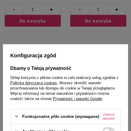
-
-
+
+
Do koszyka
Do koszyka
Konfiguracja zgód
Zaufane i polecane przez
Dbamy o Twoją prywatność
naszych ekspertów
Sklep korzysta z plików cookie w celu realizacji usług zgodnie z
Polityką dotyczącą cookies
. Możesz określić warunki
przechowywania lub dostępu do cookie w Twojej przeglądarce.
Więcej informacji na temat warunków i prywatności można
znaleźć także na stronie
Prywatność i warunki Google
.
Trixie fotelik samochodowy dla
Trixie fotelik samochodowy
psa/kota czarno/szary 56 x 37 x
czarny/szary 50 x 40 x 50 cm
Zawsze
36 cm
Funkcjonalne pliki cookie (wymagane)
aktywne
338,99 zł
209,99 zł