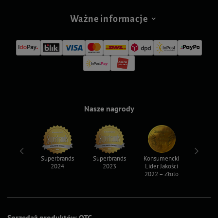
Ważne informacje
Nasze nagrody
ksy 2022
Superbrands
Superbrands
Konsumencki
Konsum
2024
2023
Lider Jakości
Lider Ja
2022 – Złoto
2022 – S
Sprzedaż produktów OTC