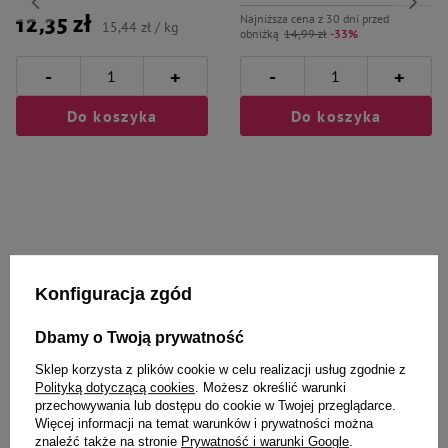
Najniższa cena z 30 dni przed
12,35 zł
15,44 zł / kg
obniżką
14,99 zł
-33%
-
-
+
+
Do koszyka
Do koszyka
Wybrane specjalnie dla
Konfiguracja zgód
Ciebie i Twojego czworonoga
Dbamy o Twoją prywatność
Sklep korzysta z plików cookie w celu realizacji usług zgodnie z
Polityką dotyczącą cookies
. Możesz określić warunki
ZOLUX zabawka dla kota wędka
Catch & Scratch Eco line zabawka
przechowywania lub dostępu do cookie w Twojej przeglądarce.
KALI królik szary
dla kota jeż z matabi
Więcej informacji na temat warunków i prywatności można
znaleźć także na stronie
Prywatność i warunki Google
.