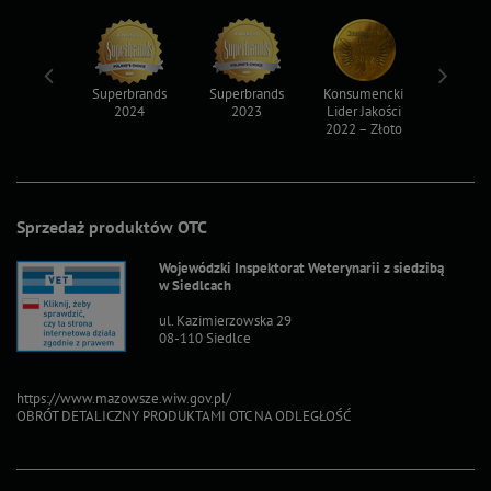
ksy 2022
Superbrands
Superbrands
Konsumencki
Konsum
2024
2023
Lider Jakości
Lider Ja
2022 – Złoto
2022 – S
Sprzedaż produktów OTC
Wojewódzki Inspektorat Weterynarii z siedzibą
w Siedlcach
ul. Kazimierzowska 29
08-110 Siedlce
https://www.mazowsze.wiw.gov.pl/
OBRÓT DETALICZNY PRODUKTAMI OTC NA ODLEGŁOŚĆ