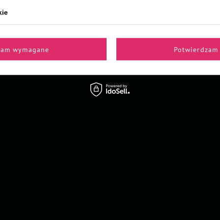
kie
Z naszego bloga
zam wymagane
Potwierdzam 