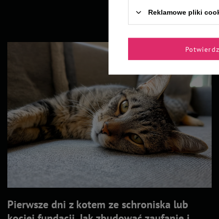
Reklamowe pliki coo
Potwierd
Pierwsze dni z kotem ze schroniska lub
kociej fundacji. Jak zbudować zaufanie i