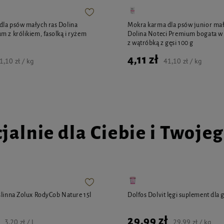
la psów małych ras Dolina
Mokra karma dla psów junior mał
m z królikiem, fasolką i ryżem
Dolina Noteci Premium bogata w 
g
z wątróbką z gęsi 100 g
4,11 zł
1,10 zł / kg
41,10 zł / kg
jalnie dla Ciebie i Twoje
ślinna Zolux RodyCob Nature 15l
Dolfos Dolvit lęgi suplement dla g
29,99 zł
3,20 zł / l
29,99 zł / kg