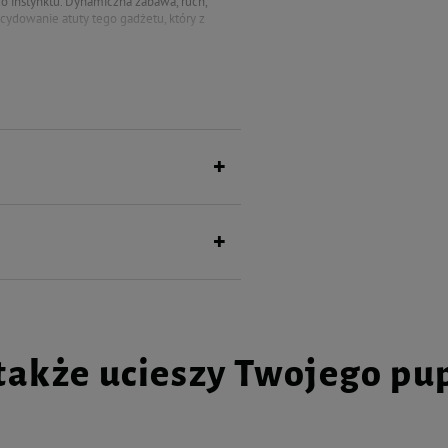
go instynktu. Dynamiczna zabawa, ruch,
cydowanie atuty tego gadżetu, który z
także ucieszy Twojego pu