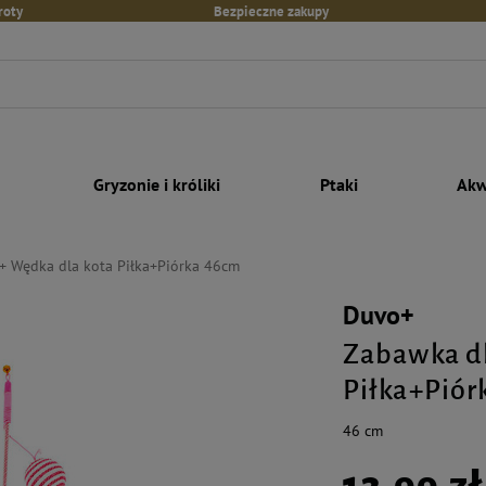
roty
Bezpieczne zakupy
Gryzonie i króliki
Ptaki
Akw
+ Wędka dla kota Piłka+Piórka 46cm
Duvo+
Zabawka dl
Piłka+Piór
46 cm
13,99 zł