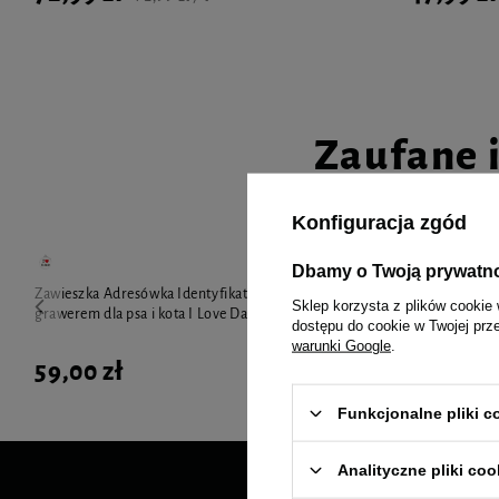
Zaufane 
Konfiguracja zgód
Dbamy o Twoją prywatn
Zawieszka Adresówka Identyfikator z
Zawieszka Adr
Sklep korzysta z plików cookie 
grawerem dla psa i kota I Love Dad
grawerem dla 
dostępu do cookie w Twojej prz
warunki Google
.
59,00 zł
68,90 zł
Funkcjonalne pliki 
Analityczne pliki coo