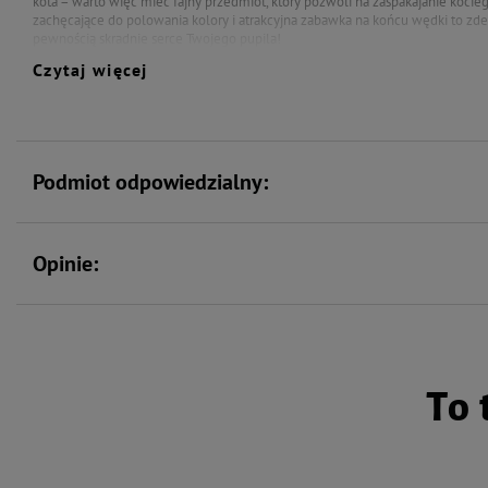
kota – warto więc mieć fajny przedmiot, który pozwoli na zaspakajanie kocie
zachęcające do polowania kolory i atrakcyjna zabawka na końcu wędki to zde
pewnością skradnie serce Twojego pupila!
Czytaj więcej
Cena dotyczy 1 szt. Kolor wysyłany losowo.
Podmiot odpowiedzialny:
Opinie:
To 