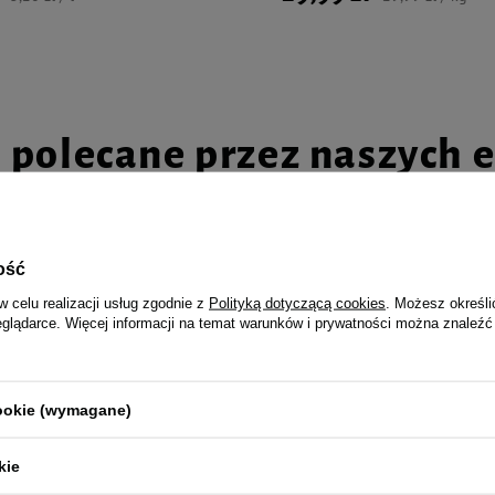
i polecane przez naszych 
ość
esówka Identyfikator z
Over Zoo Szampon dla kotów 125
w celu realizacji usług zgodnie z
Polityką dotyczącą cookies
. Możesz określi
psa Golden Retriver
eglądarce. Więcej informacji na temat warunków i prywatności można znaleźć
14,99 zł
119,92 zł / l
cookie (wymagane)
kie