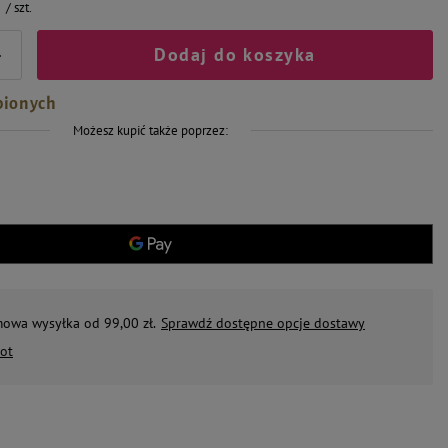
/
szt.
Dodaj do koszyka
+
bionych
Możesz kupić także poprzez:
mowa wysyłka od 99,00 zł.
Sprawdź dostępne opcje dostawy
ot