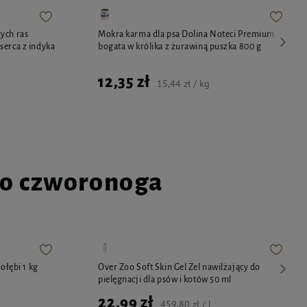
ych ras
Mokra karma dla psa Dolina Noteci Premium
serca z indyka
bogata w królika z żurawiną puszka 800 g
12,35 zł
15,44 zł / kg
go czworonoga
ołębi 1 kg
Over Zoo Soft Skin Gel Żel nawilżający do
pielęgnacji dla psów i kotów 50 ml
22,99 zł
459,80 zł / l