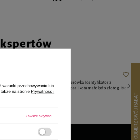
ekspertów
 ml
Zawieszka Adresówka Identyfikator z
ć warunki przechowywania lub
grawerem dla psa i kota małe koło złote glitter
 także na stronie
Prywatność i
51,90 zł
Zawsze aktywne