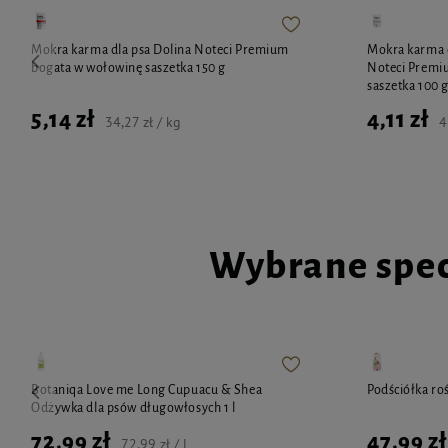
Mokra karma dla psa Dolina Noteci Premium
Mokra karma d
bogata w wołowinę saszetka 150 g
Noteci Premiu
saszetka 100 
5,14 zł
4,11 zł
34,27 zł / kg
4
Wybrane spec
Botaniqa Love me Long Cupuacu & Shea
Podściółka ro
Odżywka dla psów długowłosych 1 l
72,99 zł
47,99 zł
72,99 zł / l