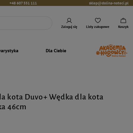
+48 607 551 111
sklep@dolina-noteci.pl
Zaloguj się
Listy zakupowe
Koszyk
arystyka
Dla Ciebie
a kota Duvo+ Wędka dla kota
ka 46cm