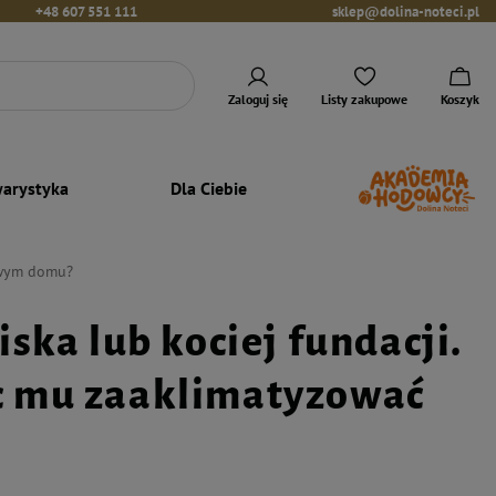
+48 607 551 111
sklep@dolina-noteci.pl
Zaloguj się
Listy zakupowe
Koszyk
arystyka
Dla Ciebie
nowym domu?
ska lub kociej fundacji.
c mu zaaklimatyzować