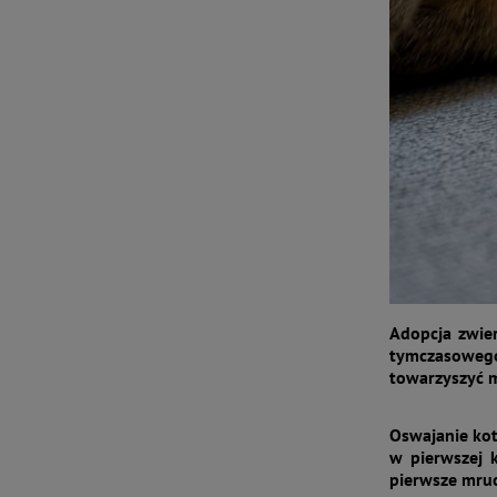
Adopcja zwier
tymczasoweg
towarzyszyć m
Oswajanie kot
w pierwszej k
pierwsze mruc