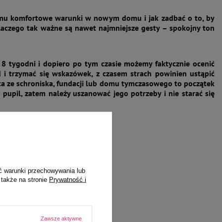
ć mu komfortowe warunki w nowym domu i jak zadbać o to, by
 dlaczego tak ważne są nawet najmniejsze gesty – spokojny ton
8 tygodni i dopiero po tym czasie możemy faktycznie ocenić
ad i trzymać się wskazówek, z czasem strach powinien ustąpić
kota ze schroniska, fundacji lub domu tymczasowego to początek
m pupil, zatem należy uszanować jego potrzeby i nie starać się
ć warunki przechowywania lub
 także na stronie
Prywatność i
Zawsze aktywne