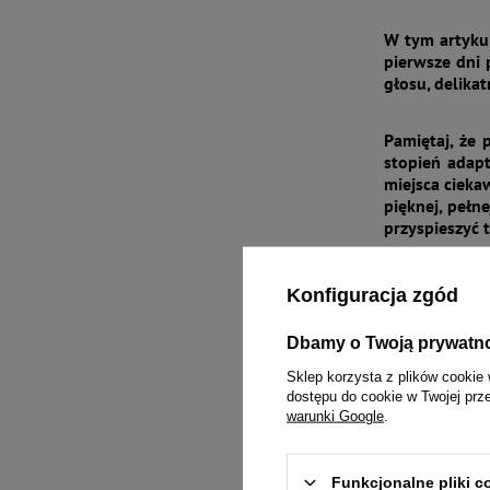
W tym artyku
pierwsze dni 
głosu, delika
Pamiętaj, że
stopień adapt
miejsca cieka
pięknej, pełn
przyspieszyć 
Spis treści:
Konfiguracja zgód
Dlaczego
Dbamy o Twoją prywatn
Jak prz
Sklep korzysta z plików cookie 
Pierwsz
dostępu do cookie w Twojej prz
Kot po a
warunki Google
.
Jak bud
Typowe 
Kiedy za
Funkcjonalne pliki 