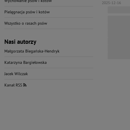
Wychowanie psów i kotów
2025-12-16
Pielęgnacja psów i kotów
Wszystko o rasach psów
Nasi autorzy
Małgorzata Biegańska-Hendryk
Katarzyna Bargiełowska
Jacek Wilczak
Kanał RSS