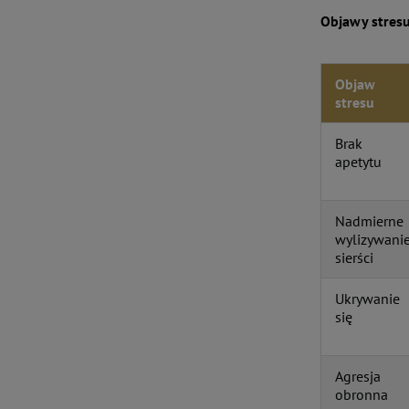
Objawy stresu
Objaw
stresu
Brak
apetytu
Nadmierne
wylizywani
sierści
Ukrywanie
się
Agresja
obronna