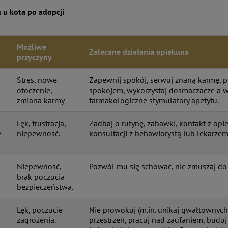
 u kota po adopcji
Możliwe
Zalecane działania opiekuna
przyczyny
Stres, nowe
Zapewnij spokój, serwuj znaną karmę, p
otoczenie,
spokojem, wykorzystaj dosmaczacze a w 
zmiana karmy
farmakologiczne stymulatory apetytu.
Lęk, frustracja,
Zadbaj o rutynę, zabawki, kontakt z o
e
niepewność.
konsultacji z behawiorystą lub lekarzem
Niepewność,
Pozwól mu się schować, nie zmuszaj do
brak poczucia
bezpieczeństwa.
Lęk, poczucie
Nie prowokuj (m.in. unikaj gwałtownych 
zagrożenia.
przestrzeń, pracuj nad zaufaniem, budu