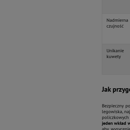
Nadmierna
czujność
Unikanie
kuwety
Jak przy
Bezpieczny p
legowiska, na
policzkowych 
jeden wkład w
aby wysyceni