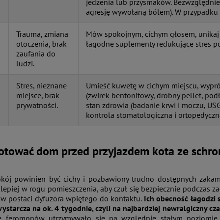
jedzenia lub przysmaków. Bezwzględnie
agresję wywołaną bólem). W przypadku 
Trauma, zmiana
Mów spokojnym, cichym głosem, unikaj
otoczenia, brak
łagodne suplementy redukujące stres po 
zaufania do
ludzi.
Stres, nieznane
Umieść kuwetę w cichym miejscu, wypró
miejsce, brak
(żwirek bentonitowy, drobny pellet, pod
prywatności.
stan zdrowia (badanie krwi i moczu, US
kontrola stomatologiczna i ortopedyczna
gotować dom przed przyjazdem kota ze schro
okój powinien być cichy i pozbawiony trudno dostępnych zaka
jlepiej w rogu pomieszczenia, aby czuł się bezpiecznie podczas z
w postaci dyfuzora wpiętego do kontaktu.
Ich obecność łagodzi 
ystarcza na ok. 4 tygodnie, czyli na najbardziej newralgiczny cza
e feromonów utrzymywało się na względnie stałym poziomie. 