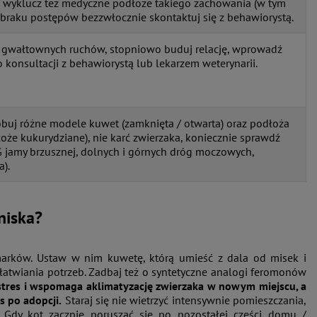
 wyklucz też medyczne podłoże takiego zachowania (w tym
braku postępów bezzwłocznie skontaktuj się z behawiorystą.
 gwałtownych ruchów, stopniowo buduj relację, wprowadź
konsultacji z behawiorystą lub lekarzem weterynarii.
buj różne modele kuwet (zamknięta / otwarta) oraz podłoża
łoże kukurydziane), nie karć zwierzaka, koniecznie sprawdź
G jamy brzusznej, dolnych i górnych dróg moczowych,
).
niska?
marków. Ustaw w nim kuwetę, którą umieść z dala od misek i
ałatwiania potrzeb. Zadbaj też o syntetyczne analogi feromonów
stres i wspomaga aklimatyzację zwierzaka w nowym miejscu, a
s po adopcji.
Staraj się nie wietrzyć intensywnie pomieszczania,
Gdy kot zacznie poruszać się po pozostałej części domu /