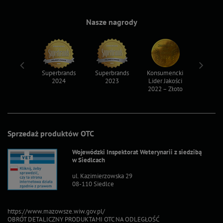
Nasze nagrody
ksy 2022
Superbrands
Superbrands
Konsumencki
Konsum
2024
2023
Lider Jakości
Lider Ja
2022 – Złoto
2022 – S
Sprzedaż produktów OTC
Wojewódzki Inspektorat Weterynarii z siedzibą
w Siedlcach
ul. Kazimierzowska 29
08-110 Siedlce
https://www.mazowsze.wiw.gov.pl/
OBRÓT DETALICZNY PRODUKTAMI OTC NA ODLEGŁOŚĆ