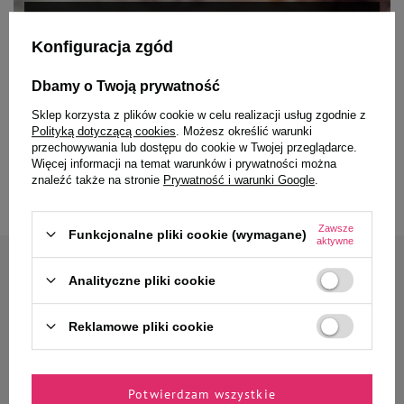
ARTYKUŁY O KOTACH
Co mówi do Ciebie twój kot?
Konfiguracja zgód
Na temat kociej komunikacji powstały do tej pory setki prac naukowych, artykułów,
Dbamy o Twoją prywatność
poradników i książek. Pomimo tego wiele osób nadal ma problemy z prawidłowym
odczytywaniem sygnałów wysyłanych przez zwierzaki, jak i o właściwym
Sklep korzysta z plików cookie w celu realizacji usług zgodnie z
odpowiadaniu na nie.
Polityką dotyczącą cookies
. Możesz określić warunki
przechowywania lub dostępu do cookie w Twojej przeglądarce.
Czytaj więcej
Więcej informacji na temat warunków i prywatności można
znaleźć także na stronie
Prywatność i warunki Google
.
Zawsze
Funkcjonalne pliki cookie (wymagane)
aktywne
Zapisz się do naszego newslettera
Analityczne pliki cookie
Zyskaj 10% rabatu* na
Reklamowe pliki cookie
pierwsze zamówienie
Jak masz na imię?
Potwierdzam wszystkie