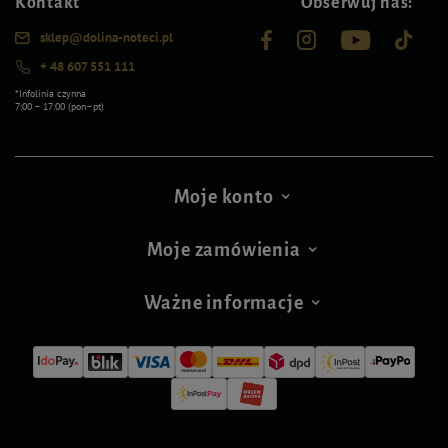
Kontakt
Obserwuj nas:
sklep@dolina-noteci.pl
+ 48 607 551 111
*Infolinia czynna
7:00 – 17:00 (pon–pt)
Moje konto
Moje zamówienia
Ważne informacje