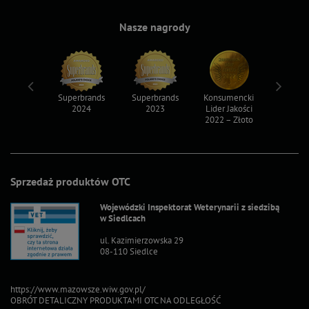
Nasze nagrody
ksy 2022
Superbrands
Superbrands
Konsumencki
Konsum
2024
2023
Lider Jakości
Lider Ja
2022 – Złoto
2022 – S
Sprzedaż produktów OTC
Wojewódzki Inspektorat Weterynarii z siedzibą
w Siedlcach
ul. Kazimierzowska 29
08-110 Siedlce
https://www.mazowsze.wiw.gov.pl/
OBRÓT DETALICZNY PRODUKTAMI OTC NA ODLEGŁOŚĆ