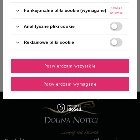
Zawsze
Funkcjonalne pliki cookie (wymagane)
Podaj swój adres e-mail
aktywne
Chcę otrzymywać E-mail Newsletter. Wyrażam zgodę na
Analityczne pliki cookie
przetwarzanie moich danych osobowych do celów
polityką prywatności
marketingowych zgodnie z
Reklamowe pliki cookie
* Rabaty nie łączą się
Potwierdzam wszystkie
Zapisz się
Potwierdzam wymagane