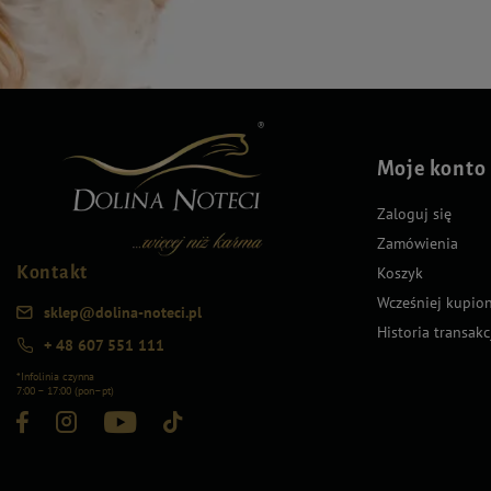
Moje konto
Zaloguj się
Zamówienia
Kontakt
Koszyk
Wcześniej kupio
sklep@dolina-noteci.pl
Historia transakc
+ 48 607 551 111
*Infolinia czynna
7:00 – 17:00 (pon–pt)