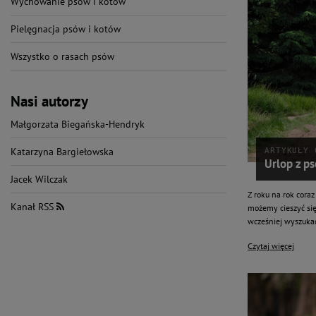
Wychowanie psów i kotów
Pielęgnacja psów i kotów
Wszystko o rasach psów
Nasi autorzy
Małgorzata Biegańska-Hendryk
Katarzyna Bargiełowska
ARTYKUŁY 
Urlop z p
Jacek Wilczak
Z roku na rok coraz
Kanał RSS
możemy cieszyć się
wcześniej wyszukać
Czytaj więcej