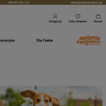
+48 607 551 111
sklep@dolina-noteci.pl
Zaloguj się
Listy zakupowe
Koszyk
arystyka
Dla Ciebie