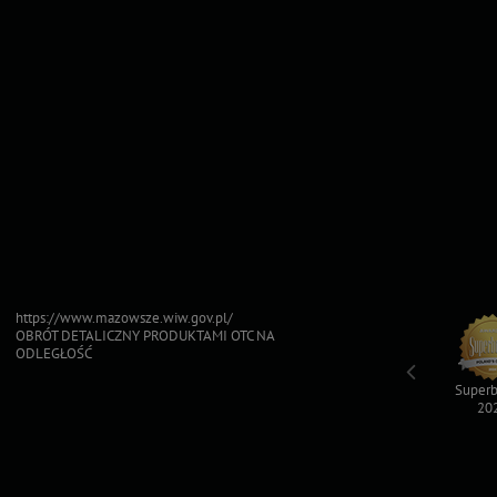
https://www.mazowsze.wiw.gov.pl/
OBRÓT DETALICZNY PRODUKTAMI OTC NA
ODLEGŁOŚĆ
Top For Dog
Sfinksy 2023
Sfinksy 2022
Superb
2023
20