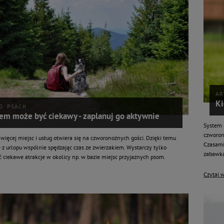
AR
Ki
O PSACH
sem może być ciekawy - zaplanuj go aktywnie
System 
czworonó
 więcej miejsc i usług otwiera się na czworonożnych gości. Dzięki temu
Czasami
 z urlopu wspólnie spędzając czas ze zwierzakiem. Wystarczy tylko
zabawk
 ciekawe atrakcje w okolicy np. w bazie miejsc przyjaznych psom.
Czytaj w