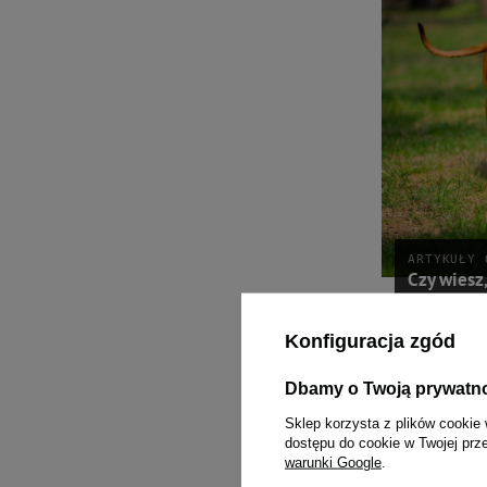
ARTYKUŁY 
Czy wiesz
Posiadanie wielkie
Konfiguracja zgód
spędzać czas na św
zdarza się, że nie 
Dbamy o Twoją prywatn
psy kopią ogromne 
roślinność. Dlaczeg
Sklep korzysta z plików cookie 
dostępu do cookie w Twojej prz
Czytaj więcej
warunki Google
.