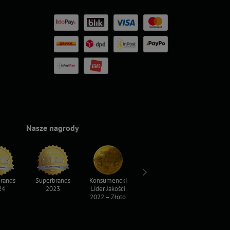
Nasze nagrody
rands
Superbrands
Konsumencki
Konsumencki
Top For D
24
2023
Lider Jakości
Lider Jakości
2023
2022 – Złoto
2022 – Srebro