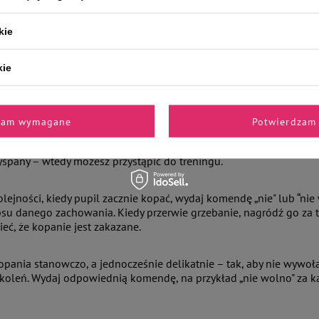
 które uważane są za takie, które nie kopią, będą to robić. Warto 
kie
yć psa kopania w ogrodzie?
kie
e oduczyć psa kopania w ogrodzie, należy w pierwszej kolejności s
rto oczywiście zacząć od poświęcania psu więcej uwagi podczas w
 trening, który ma na celu oduczenie psa kopania.
zam wymagane
Potwierdzam 
sz spędzić popołudnie na świeżym powietrzu zabierz ze sobą ulubi
yspany – wtedy możesz przystąpić do treningu.
olejności, kiedy pupil zacznie kopać, wydaj komendę „nie" lub “ni
su danego zachowania. Kiedy przerwie grzebanie, nagródź go za t
eć, że kopanie jest zakazane.
opania stanowczo, a jednocześnie delikatnie – tak, aby nie wywoła
zkoleń. Wydaj odpowiednią komendę, na przykład „nie wolno" za ka