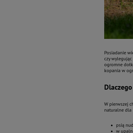
Posiadanie wi
czy wylegując 
ogromne dołki,
kopania w og
Dlaczego 
W pierwszej c
naturalne dla
psią nu
w upaln