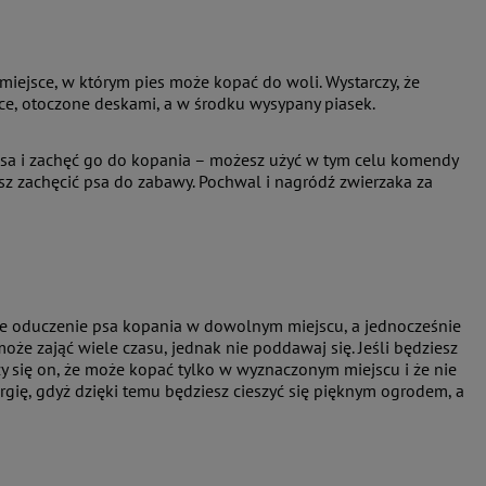
iejsce, w którym pies może kopać do woli. Wystarczy, że
ce, otoczone deskami, a w środku wysypany piasek.
psa i zachęć go do kopania – możesz użyć w tym celu komendy
esz zachęcić psa do zabawy. Pochwal i nagródź zwierzaka za
cie oduczenie psa kopania w dowolnym miejscu, a jednocześnie
oże zająć wiele czasu, jednak nie poddawaj się. Jeśli będziesz
 się on, że może kopać tylko w wyznaczonym miejscu i że nie
ergię, gdyż dzięki temu będziesz cieszyć się pięknym ogrodem, a