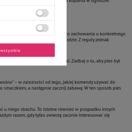
więc dowiedzieć się, jak oduczyć psa kopania w ogrodzie.
twierdzić, co jest przyczyną takiego zachowania u konkretnego
spólnego spędzania czasu w ogrodzie. Z reguły jednak
wszystkie
oną zabawkę psa i jego przysmaki. Zadbaj o to, aby pies był
e wolno" – w zależności od tego, jakiej komendy używać do
o smaczkiem, a następnie zacznij zabawę. W ten sposób pies
ć u niego strachu. To istotne również w przypadku innych
żdym razem, gdy tylko zwierzę zacznie interesować się