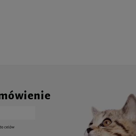
amówienie
do celów