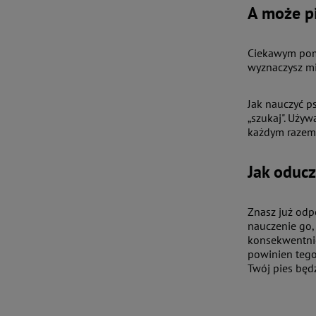
A może p
Ciekawym pomy
wyznaczysz mi
Jak nauczyć p
„szukaj". Uży
każdym razem,
Jak oduc
Znasz już odp
nauczenie go, 
konsekwentnie
powinien tego 
Twój pies będz