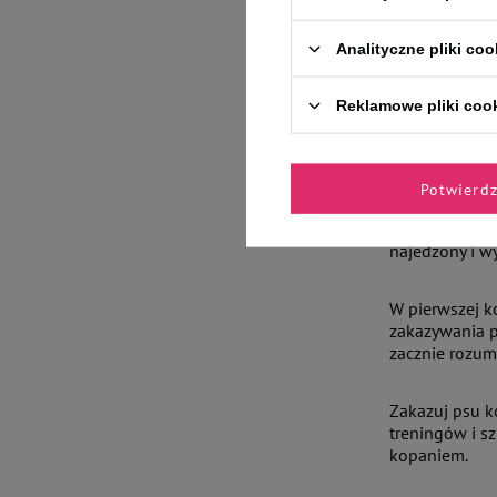
nawet te rasy,
Analityczne pliki coo
Jak oducz
Reklamowe pliki coo
Aby skuteczni
zwierzaka. Wa
potrzebny jest
Potwierd
Kiedy planuje
najedzony i w
W pierwszej k
zakazywania p
zacznie rozumi
Zakazuj psu k
treningów i s
kopaniem.