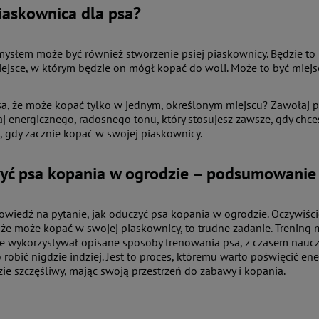
iaskownica dla psa?
słem może być również stworzenie psiej piaskownicy. Będzie to m
ejsce, w którym będzie on mógł kopać do woli. Może to być miejs
sa, że może kopać tylko w jednym, określonym miejscu? Zawołaj 
waj energicznego, radosnego tonu, który stosujesz zawsze, gdy chc
 gdy zacznie kopać w swojej piaskownicy.
zyć psa kopania w ogrodzie – podsumowanie
owiedź na pytanie, jak oduczyć psa kopania w ogrodzie. Oczywiś
że może kopać w swojej piaskownicy, to trudne zadanie. Trening m
 wykorzystywał opisane sposoby trenowania psa, z czasem nauczy
robić nigdzie indziej. Jest to proces, któremu warto poświęcić en
ie szczęśliwy, mając swoją przestrzeń do zabawy i kopania.