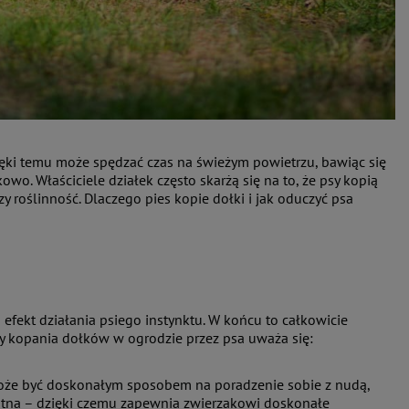
ięki temu może spędzać czas na świeżym powietrzu, bawiąc się
owo. Właściciele działek często skarżą się na to, że psy kopią
y roślinność. Dlaczego pies kopie dołki i jak oduczyć psa
fekt działania psiego instynktu. W końcu to całkowicie
yny kopania dołków w ogrodzie przez psa uważa się:
 może być doskonałym sposobem na poradzenie sobie z nudą,
gotna – dzięki czemu zapewnia zwierzakowi doskonałe