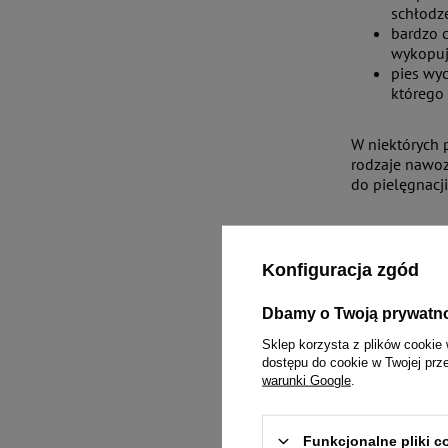
schłodz
bardzo c
wykopują
pies wyc
którego
W niektórych 
rodzaje nawoz
do pielęgnacj
Tak naprawdę 
zachowania – 
Konfiguracja zgód
takiego zacho
Dbamy o Twoją prywatn
Czy niekt
Sklep korzysta z plików cookie 
dostępu do cookie w Twojej prz
warunki Google
.
Wiele osób jes
czy terierach 
Nie należy je
Funkcjonalne pliki 