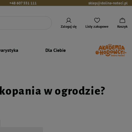
+48 607 551 111
sklep@dolina-noteci.pl
Zaloguj się
Listy zakupowe
Koszyk
arystyka
Dla Ciebie
 kopania w ogrodzie?