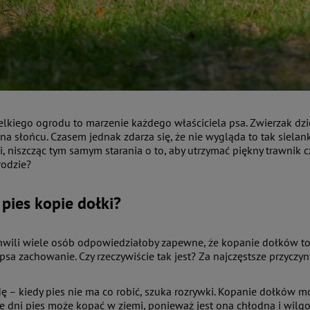
elkiego ogrodu to marzenie każdego właściciela psa. Zwierzak dz
na słońcu. Czasem jednak zdarza się, że nie wygląda to tak sielank
 niszcząc tym samym starania o to, aby utrzymać piękny trawnik cz
rodzie?
pies kopie dołki?
hwili wiele osób odpowiedziałoby zapewne, że kopanie dołków to e
 psa zachowanie. Czy rzeczywiście tak jest? Za najczęstsze przycz
dę – kiedy pies nie ma co robić, szuka rozrywki. Kopanie dołków
e dni pies może kopać w ziemi, ponieważ jest ona chłodna i wil