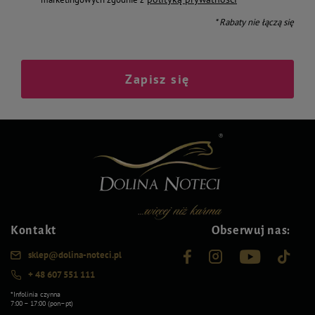
* Rabaty nie łączą się
Zapisz się
Kontakt
Obserwuj nas:
sklep@dolina-noteci.pl
+ 48 607 551 111
*Infolinia czynna
7:00 – 17:00 (pon–pt)