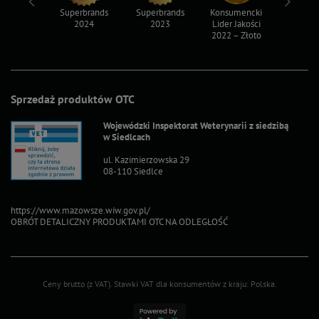
ksy 2022
Superbrands
Superbrands
Konsumencki
Konsum
2024
2023
Lider Jakości
Lider Ja
2022 – Złoto
2022 – S
Sprzedaż produktów OTC
Wojewódzki Inspektorat Weterynarii z siedzibą
w Siedlcach
ul. Kazimierzowska 29
08-110 Siedlce
https://www.mazowsze.wiw.gov.pl/
OBRÓT DETALICZNY PRODUKTAMI OTC NA ODLEGŁOŚĆ
Ceny brutto (z VAT).
Stawki VAT dla konsumentów z kraju:
Polska
.