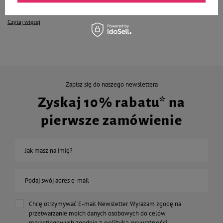
zdrowia oraz wczesne wykrycie wielu chorób.
Czytaj więcej
Zapisz się do naszego newslettera
Zyskaj 10% rabatu* na
pierwsze zamówienie
Jak masz na imię?
Podaj swój adres e-mail
Chcę otrzymywać E-mail Newsletter. Wyrażam zgodę na
przetwarzanie moich danych osobowych do celów
polityką prywatności
marketingowych zgodnie z