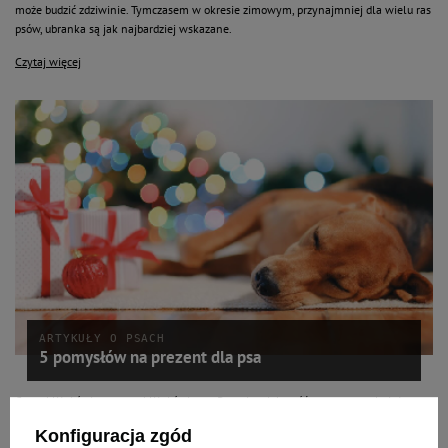
może budzić zdziwinie. Tymczasem w okresie zimowym, przynajmniej dla wielu ras
psów, ubranka są jak najbardziej wskazane.
Czytaj więcej
ARTYKUŁY O PSACH
5 pomysłów na prezent dla psa
Coraz bliżej święta, coraz bliżej święta… Pewnie większość z nas ogarnęła już
gorączka związana z przygotowaniami do długo wyczekiwanego, świątecznego
Konfiguracja zgód
okresu. Na czele zadań do wykonania prym wiedzie kupno prezentów. Ale czy na