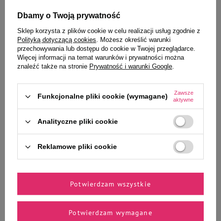
liście znajduje się ukochany pupil? Jeśli nie masz pomysłu, co mu podarować,
skonsultowaliśmy temat z psem Prezesem i mamy dla Ciebie kilka propozycji.
Dbamy o Twoją prywatność
Sklep korzysta z plików cookie w celu realizacji usług zgodnie z
Polityką dotyczącą cookies
. Możesz określić warunki
Czytaj więcej
przechowywania lub dostępu do cookie w Twojej przeglądarce.
Więcej informacji na temat warunków i prywatności można
znaleźć także na stronie
Prywatność i warunki Google
.
Zawsze
Funkcjonalne pliki cookie (wymagane)
aktywne
Analityczne pliki cookie
Reklamowe pliki cookie
ARTYKUŁY O PSACH
Kiedy warto zabrać psa lub kota do lekarza
Potwierdzam wszystkie
weterynarii?
Regularne wizyty u lekarza weterynarii są tak samo ważne jak właściwe żywienie,
Potwierdzam wymagane
wychowanie i pielęgnacja psa lub kota. Pozwalają one na kontrolowanie stanu