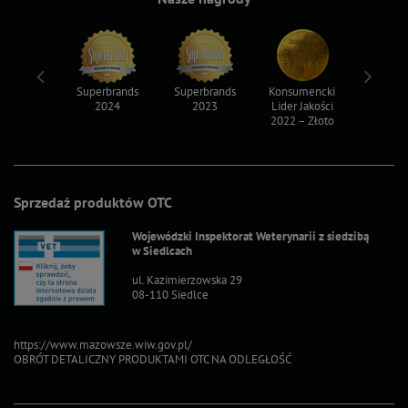
ksy 2022
Superbrands
Superbrands
Konsumencki
Konsum
2024
2023
Lider Jakości
Lider Ja
2022 – Złoto
2022 – S
Sprzedaż produktów OTC
Wojewódzki Inspektorat Weterynarii z siedzibą
w Siedlcach
ul. Kazimierzowska 29
08-110 Siedlce
https://www.mazowsze.wiw.gov.pl/
OBRÓT DETALICZNY PRODUKTAMI OTC NA ODLEGŁOŚĆ