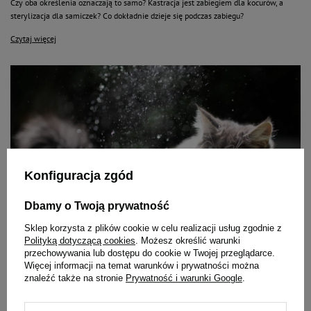
Czy oba określenia oznaczają to samo? Kastracja jest zabiegiem dla kocurów, a
sterylizacja dla samiczek? Co dokładnie dzieje się podczas zabiegu?
Czytaj więcej
Konfiguracja zgód
Dbamy o Twoją prywatność
Sklep korzysta z plików cookie w celu realizacji usług zgodnie z
Polityką dotyczącą cookies
. Możesz określić warunki
przechowywania lub dostępu do cookie w Twojej przeglądarce.
Więcej informacji na temat warunków i prywatności można
znaleźć także na stronie
Prywatność i warunki Google
.