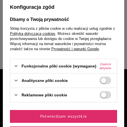
Konfiguracja zgód
Chcę otrzymywać E-mail Newsletter. Wyrażam zgodę na
przetwarzanie moich danych osobowych do celów
Dbamy o Twoją prywatność
polityką prywatności
marketingowych zgodnie z
Sklep korzysta z plików cookie w celu realizacji usług zgodnie z
* Rabaty nie łączą się
Polityką dotyczącą cookies
. Możesz określić warunki
przechowywania lub dostępu do cookie w Twojej przeglądarce.
Więcej informacji na temat warunków i prywatności można
znaleźć także na stronie
Prywatność i warunki Google
.
Zapisz się
Zawsze
Funkcjonalne pliki cookie (wymagane)
aktywne
Analityczne pliki cookie
Reklamowe pliki cookie
Kontakt
Obserwuj nas:
Potwierdzam wszystkie
sklep@dolina-noteci.pl