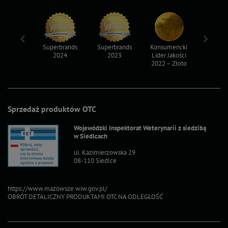
ksy 2022
Superbrands
Superbrands
Konsumencki
Konsum
2024
2023
Lider Jakości
Lider Ja
2022 – Złoto
2022 – S
Sprzedaż produktów OTC
Wojewódzki Inspektorat Weterynarii z siedzibą
w Siedlcach
ul. Kazimierzowska 29
08-110 Siedlce
https://www.mazowsze.wiw.gov.pl/
OBRÓT DETALICZNY PRODUKTAMI OTC NA ODLEGŁOŚĆ