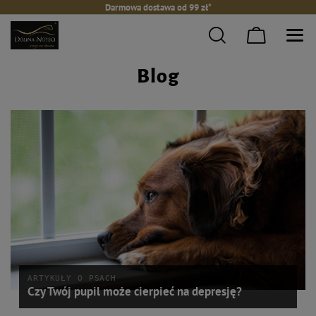
Darmowa dostawa od 99 zł*
Blog
ARTYKUŁY O PSACH
Czy Twój pupil może cierpieć na depresję?