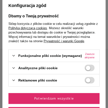
Konfiguracja zgód
Kleszcze, będące ektopasożytami, stanowią poważne zagrożenie dla zdrowia psów i
kotów, ponieważ mogą przenosić choroby. Ich aktywność obserwuje się przez cały
Dbamy o Twoją prywatność
rok, co jest związane z temperaturą otoczenia, a nie konkretną porą roku.
Sklep korzysta z plików cookie w celu realizacji usług zgodnie z
Czytaj więcej
Polityką dotyczącą cookies
. Możesz określić warunki
przechowywania lub dostępu do cookie w Twojej przeglądarce.
Więcej informacji na temat warunków i prywatności można
znaleźć także na stronie
Prywatność i warunki Google
.
Zawsze
Funkcjonalne pliki cookie (wymagane)
aktywne
Zapisz się do naszego newslettera
Zyskaj 10% rabatu* na
Analityczne pliki cookie
pierwsze zamówienie
Reklamowe pliki cookie
Jak masz na imię?
Potwierdzam wszystkie
Podaj swój adres e-mail