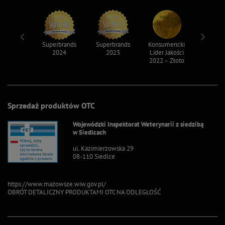
ksy 2022
Superbrands
Superbrands
Konsumencki
Konsum
2024
2023
Lider Jakości
Lider Ja
2022 – Złoto
2022 – S
Sprzedaż produktów OTC
Wojewódzki Inspektorat Weterynarii z siedzibą
w Siedlcach
ul. Kazimierzowska 29
08-110 Siedlce
https://www.mazowsze.wiw.gov.pl/
OBRÓT DETALICZNY PRODUKTAMI OTC NA ODLEGŁOŚĆ