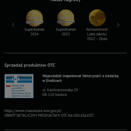
ksy 2022
Superbrands
Superbrands
Konsumencki
Konsum
2024
2023
Lider Jakości
Lider Ja
2022 – Złoto
2022 – S
Sprzedaż produktów OTC
Wojewódzki Inspektorat Weterynarii z siedzibą
w Siedlcach
ul. Kazimierzowska 29
08-110 Siedlce
https://www.mazowsze.wiw.gov.pl/
OBRÓT DETALICZNY PRODUKTAMI OTC NA ODLEGŁOŚĆ