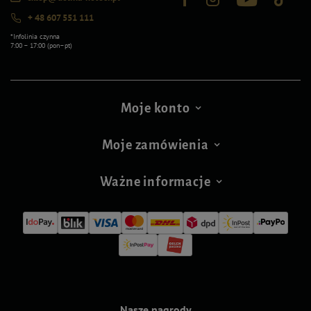
+ 48 607 551 111
*Infolinia czynna
7:00 – 17:00 (pon–pt)
Moje konto
Moje zamówienia
Ważne informacje
Nasze nagrody