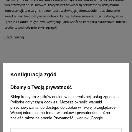
wykorzystywane są surowce, których właściwości są przydatne w utrzymaniu
konsystencji, tekstury i smakowitości, wpływając jednocześnie na zachowanie
wysokiej wartości odżywczej gotowej karmy. Takimi surowcami są podroby, które
łącznie z tkanką mięśniową występują jako wspólna kategoria surowcowa „mięso i
produkty pochodzenia zwierzęcego”.
Czytaj więcej
Zapisz się do naszego newslettera
Konfiguracja zgód
Zyskaj 10% rabatu* na
Dbamy o Twoją prywatność
pierwsze zamówienie
Sklep korzysta z plików cookie w celu realizacji usług zgodnie z
Polityką dotyczącą cookies
. Możesz określić warunki
przechowywania lub dostępu do cookie w Twojej przeglądarce.
Więcej informacji na temat warunków i prywatności można
Jak masz na imię?
znaleźć także na stronie
Prywatność i warunki Google
.
Podaj swój adres e-mail