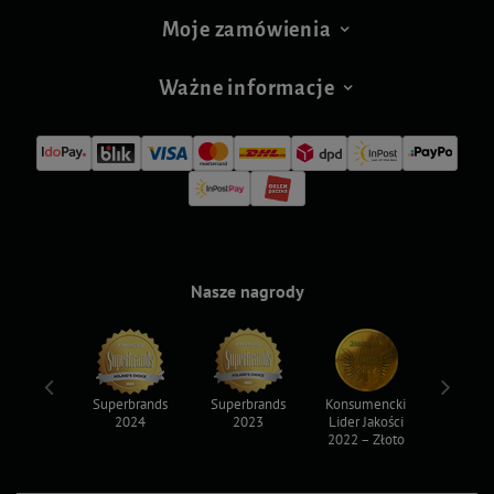
Moje zamówienia
Ważne informacje
Nasze nagrody
ksy 2022
Superbrands
Superbrands
Konsumencki
Konsum
2024
2023
Lider Jakości
Lider Ja
2022 – Złoto
2022 – S