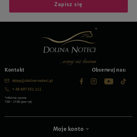
Zapisz się
Kontakt
Obserwuj nas:
sklep@dolina-noteci.pl
+ 48 607 551 111
*Infolinia czynna
7:00 – 17:00 (pon–pt)
Moje konto