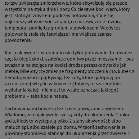
to tzw. zwierzęta zmierzchowe, które aktywizują się przede
wszystkim na styku dnia i nocy. Co ciekawe koci węch, który
jest istotnym zmysłem podczas polowania, staje się
najczulszy właśnie wieczorami, co ma związek z różnicą
temperatur pomiędzy gruntem a powietrzem. Wtedy też
polowanie staje się łatwiejsze i ma większe szanse
powodzenia.
Kocia aktywność w domu to nie tylko polowanie. To również
często biegi, skoki, szaleńcze gonitwy przez mieszkanie – bez
zważania na stojące na kociej drodze przeszkody takie jak
meble, bibeloty czy zmienne fragmenty otoczenia (np. kubek z
herbatą, wazon itp.). Bywają też koty, które galopują po
zakończonej wizycie w kuwecie (dotyczy to szczególnie
wydalania kału) i nie musi to wcale oznaczać jakiegoś
problemu – taka kocia natura.
Zachowania ruchowe są też ściśle powiązane z wiekiem.
Wiadomo, że najaktywniejsze są koty do ukończenia 1 roku
życia, kiedy to występują tylko 2 stany aktywności: albo
maluch śpi, albo szaleje po domu. W teorii zachowania te
powinny stopniowo słabnąć do ukończenia przez zwierzę 2