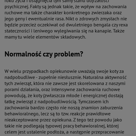
roku życia i osiągnięcia tym samy stanu dojrzałości
psychicznej. Fakty są jednak takie, że wpływ na zachowania
ruchowe ma także charakter konkretnego zwierzaka oraz
jego geny i ewentualnie rasa. Nikt o zdrowych zmysłach nie
będzie przecież oczekiwał od dwuletniego bengala czy rexa
stateczności i leniwego wylegiwania się na kanapie. Także
mamy tu wiele elementów składowych.
Normalność czy problem?
W wielu przypadkach opiekunowie uważają swoje koty za
nadpobudliwe - zupełnie niesłusznie. Naturalna aktywność
tych zwierząt, która nie zawsze jest skorelowana z naszymi
porami działania, oraz intensywne zachowania ruchowe
powodują, że koty (zwłaszcza młode i energiczne) dostają
łatkę zwierząt z nadpobudliwością. Tymczasem ich
zachowania bardzo często nie noszą znamion zaburzenia
behawioralnego, lecz są to tzw. reakcje prawidłowe
nieakceptowane przez opiekuna. Z tego też powodu jako
takie nie podlegają typowej pracy behawioralnej, której
celem jest ustalenie podłoża, a następnie przepracowanie