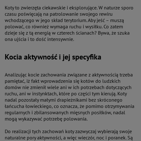
Koty to zwierzęta ciekawskie i eksplorujące. W naturze sporo
czasu poświęcają na patrolowanie swojego rewiru
wchodzącego w jego skład terytorium. Aby jeść – muszą
polować, co również wymaga ruchu i wysiłku. Co zatem
dzieje się z tą energią w czterech ścianach? Bywa, że szuka
ona ujścia i to dość intensywnie.
Kocia aktywność i jej specyfika
Analizując kocie zachowania związane z aktywnością trzeba
pamiętać, iż fakt wprowadzenia się kotów do ludzkich
domów nie zmienił wiele ani w ich potrzebach dotyczących
ruchu, ani w instynktach, które po części tym kierują. Koty
nadal pozostały małymi drapieżnikami bez skróconego
łańcucha łowieckiego, co oznacza, że pomimo otrzymywania
regularnych i zbilansowanych mięsnych posiłków, nadal
mogą wykazywać potrzebę polowania.
Do realizacji tych zachowań koty zazwyczaj wybierają swoje
naturalne pory aktywności, a więc wieczór, noc i poranek. Są