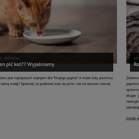
O KOTACH
AR
en pić kot?? Wyjaśniamy
Ro
leko jest najlepszym napojem dla Twojego pupila? A może koty powinny
Zabawa 
ć samą wodę? Sprawdź, co podawać kotu do picia i raz na zawsze rozwiej
poprawi
sprawno
długie 
rozwija
odwdzię
Czytaj w