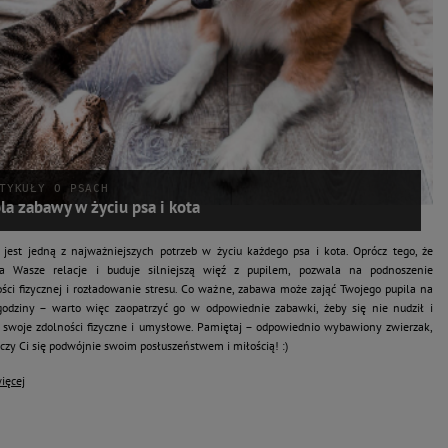
TYKUŁY O PSACH
la zabawy w życiu psa i kota
jest jedną z najważniejszych potrzeb w życiu każdego psa i kota. Oprócz tego, że
a Wasze relacje i buduje silniejszą więź z pupilem, pozwala na podnoszenie
ści fizycznej i rozładowanie stresu. Co ważne, zabawa może zająć Twojego pupila na
godziny – warto więc zaopatrzyć go w odpowiednie zabawki, żeby się nie nudził i
ł swoje zdolności fizyczne i umysłowe. Pamiętaj – odpowiednio wybawiony zwierzak,
czy Ci się podwójnie swoim posłuszeństwem i miłością! :)
ięcej