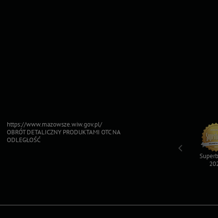
https://www.mazowsze.wiw.gov.pl/
OBRÓT DETALICZNY PRODUKTAMI OTC NA
ODLEGŁOŚĆ
Top For Dog
Sfinksy 2023
Sfinksy 2022
Superb
2023
20