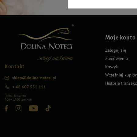
Moje konto
Zaloguj się
Zamówienia
Kontakt
Koszyk
Wcześniej kupio
sklep@dolina-noteci.pl
Historia transakc
+ 48 607 551 111
*Infolinia czynna
7:00 – 17:00 (pon–pt)