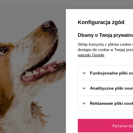
Konfiguracja zgód
Zyskaj 1
Dbamy o Twoją prywatn
Sklep korzysta z plików cookie 
dostępu do cookie w Twojej prz
Jak masz na imię?
warunki Google
.
Chcę otrzymywa
marketingowych
Funkcjonalne pliki 
Analityczne pliki coo
Reklamowe pliki coo
Potwierd