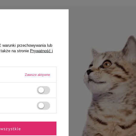
amówienie
ć warunki przechowywania lub
 także na stronie
Prywatność i
do celów
Zawsze aktywne
 Rabaty nie łączą się
wszystkie