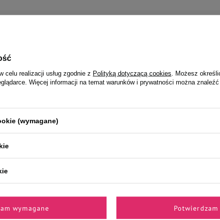
Zapisz się do naszego newslettera
0% rabatu* na pierwsze z
ość
w celu realizacji usług zgodnie z
Polityką dotyczącą cookies
. Możesz określi
eglądarce. Więcej informacji na temat warunków i prywatności można znaleźć
Podaj swój adres e-mail
ć E-mail Newsletter. Wyrażam zgodę na przetwarzanie moich danych osobowych 
polityką prywatności
 zgodnie z
cookie (wymagane)
*
kie
kie
Zapisz się
zam wymagane
Potwierdzam 