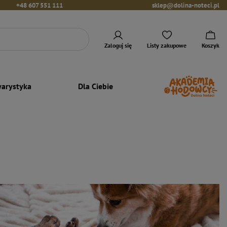
+48 607 551 111
sklep@dolina-noteci.pl
Zaloguj się
Listy zakupowe
Koszyk
arystyka
Dla Ciebie