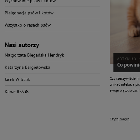
Wychowanie psów i kotów
Pielęgnacja psów i kotów
Wszystko o rasach psów
Nasi autorzy
Małgorzata Biegańska-Hendryk
ARTYKUŁY 
Co powini
Katarzyna Bargiełowska
Czy rzeczywiście m
Jacek Wilczak
unikać mleka, a pi
swoje wątpliwości!
Kanał RSS
Czytaj więcej