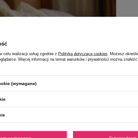
ość
w celu realizacji usług zgodnie z
Polityką dotyczącą cookies
. Możesz określi
eglądarce. Więcej informacji na temat warunków i prywatności można znaleźć
cookie (wymagane)
O KOTACH
kie
zne imiona dla kota - poznaj najciekawsze
kie
 coś boskiego. Poznaj imiona z mitologii egipskiej, greckiej, nordyckiej i
de z nich ma wyjątkowe znaczenie i symbolikę.
zam wymagane
Potwierdzam 