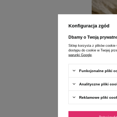
Konfiguracja zgód
Dbamy o Twoją prywatn
Sklep korzysta z plików cookie 
dostępu do cookie w Twojej prz
warunki Google
.
Funkcjonalne pliki 
ARTYKUŁY 
Analityczne pliki coo
Mitologic
Reklamowe pliki coo
Twój kot ma w sobie
słowiańskiej – każ
Czytaj więcej
Potwierd