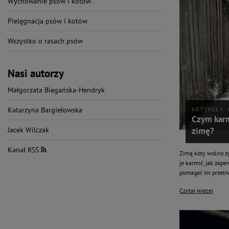
Wychowanie psów i kotów
Pielęgnacja psów i kotów
Wszystko o rasach psów
Nasi autorzy
Małgorzata Biegańska-Hendryk
Katarzyna Bargiełowska
ARTYKUŁY 
Czym karm
zimę?
Jacek Wilczak
Kanał RSS
Zimą koty wolno ży
je karmić, jak zape
pomagać im przetrw
Czytaj więcej