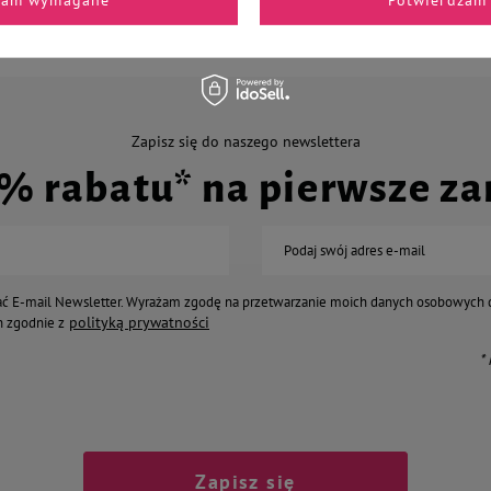
Zapisz się do naszego newslettera
0% rabatu* na pierwsze z
Podaj swój adres e-mail
ć E-mail Newsletter. Wyrażam zgodę na przetwarzanie moich danych osobowych 
polityką prywatności
 zgodnie z
*
Zapisz się