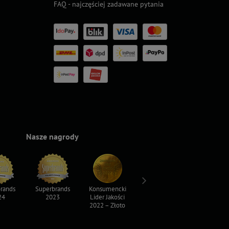
FAQ - najczęściej zadawane pytania
Nasze nagrody
rands
Superbrands
Konsumencki
Konsumencki
Top For D
24
2023
Lider Jakości
Lider Jakości
2023
2022 – Złoto
2022 – Srebro