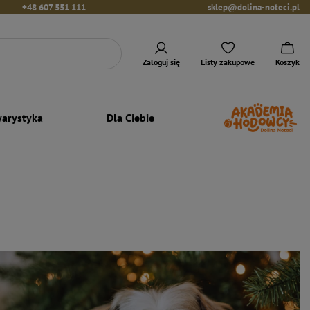
+48 607 551 111
sklep@dolina-noteci.pl
Zaloguj się
Listy zakupowe
Koszyk
arystyka
Dla Ciebie