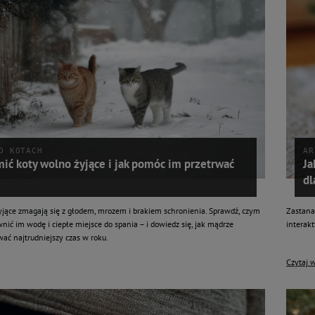
O KOTACH
AR
ić koty wolno żyjące i jak pomóc im przetrwać
Ja
dl
jące zmagają się z głodem, mrozem i brakiem schronienia. Sprawdź, czym
Zastanaw
wnić im wodę i ciepłe miejsce do spania – i dowiedz się, jak mądrze
interak
ać najtrudniejszy czas w roku.
Czytaj w