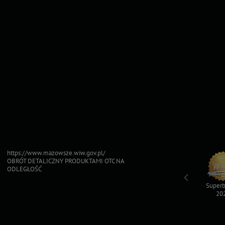
https://www.mazowsze.wiw.gov.pl/
OBRÓT DETALICZNY PRODUKTAMI OTC NA
ODLEGŁOŚĆ
Top For Dog
Sfinksy 2023
Sfinksy 2022
Superb
2023
20