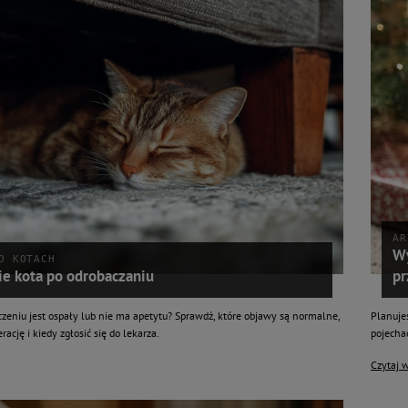
AR
Wy
O KOTACH
e kota po odrobaczaniu
pr
czeniu jest ospały lub nie ma apetytu? Sprawdź, które objawy są normalne,
Planuje
rację i kiedy zgłosić się do lekarza.
pojechać
Czytaj w