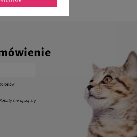
amówienie
do celów
 Rabaty nie łączą się