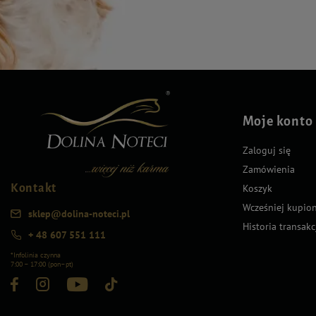
Moje konto
Zaloguj się
Zamówienia
Kontakt
Koszyk
Wcześniej kupio
sklep@dolina-noteci.pl
Historia transakc
+ 48 607 551 111
*Infolinia czynna
7:00 – 17:00 (pon–pt)