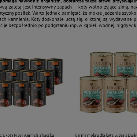
pomaga nawodnić organizm, dostarcza także łatwo przyswajalny
ą zaletą jest intensywny zapach – koty wolno żyjące zimą, naw
tyczny posiłek. Warto jednak pamiętać, że mokre jedzenie szybko
ach karmienia. Koty doskonale uczą się, o której są wydawane posi
 je bezpośrednio po podgrzaniu (np. w kąpieli wodnej, nigdy w k
la kota Piper Animals z kaczką
Karma mokra dla kota Luger's Daily