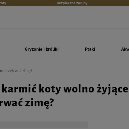
roty
Bezpieczne zakupy
Gryzonie i króliki
Ptaki
Akw
im przetrwać zimę?
karmić koty wolno żyjące
rwać zimę?