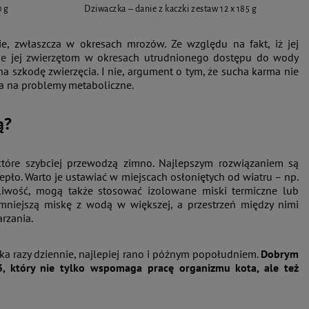
0 g
Dziwaczka – danie z kaczki zestaw 12 x 185 g
e, zwłaszcza w okresach mrozów. Ze względu na fakt, iż jej
e jej zwierzętom w okresach utrudnionego dostępu do wody
 szkodę zwierzęcia. I nie, argument o tym, że sucha karma nie
ia na problemy metaboliczne.
ą?
tóre szybciej przewodzą zimno. Najlepszym rozwiązaniem są
ciepło. Warto je ustawiać w miejscach osłoniętych od wiatru – np.
liwość, mogą także stosować izolowane miski termiczne lub
 mniejszą miskę z wodą w większej, a przestrzeń między nimi
rzania.
ka razy dziennie, najlepiej rano i późnym popołudniem.
Dobrym
, który nie tylko wspomaga pracę organizmu kota, ale też