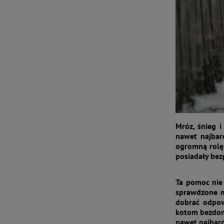
Mróz, śnieg i
nawet najbard
ogromną rolę 
posiadały bez
Ta pomoc nie 
sprawdzone me
dobrać odpow
kotom bezdomn
nawet najbard