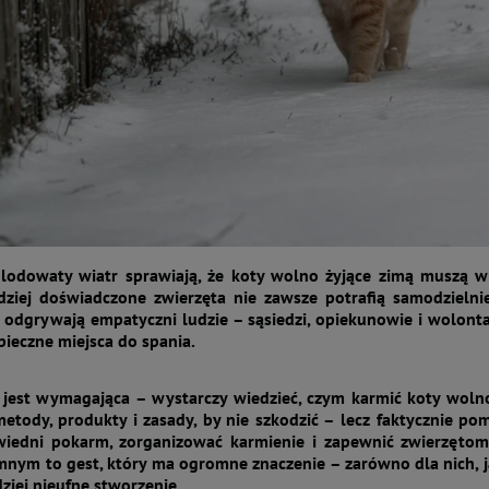
 lodowaty wiatr sprawiają, że koty wolno żyjące zimą muszą wy
ziej doświadczone zwierzęta nie zawsze potrafią samodzielnie
odgrywają empatyczni ludzie – sąsiedzi, opiekunowie i wolontari
pieczne miejsca do spania.
jest wymagająca – wystarczy wiedzieć, czym karmić koty wolno 
tody, produkty i zasady, by nie szkodzić – lecz faktycznie po
iedni pokarm, zorganizować karmienie i zapewnić zwierzętom
ym to gest, który ma ogromne znaczenie – zarówno dla nich, jak 
ziej nieufne stworzenie.