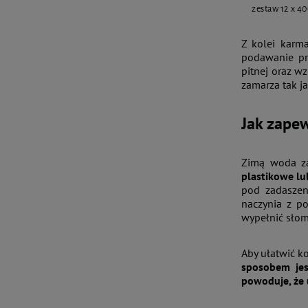
zestaw 12 x 40
Z kolei karm
podawanie pr
pitnej oraz w
zamarza tak j
Jak zape
Zimą woda za
plastikowe lu
pod zadaszen
naczynia z po
wypełnić słom
Aby ułatwić k
sposobem jes
powoduje, że 