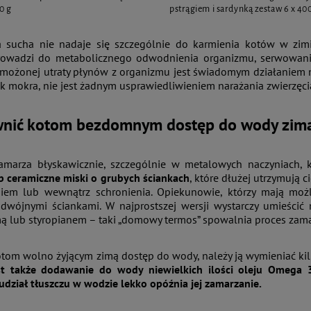
0 g
pstrągiem i sardynką zestaw 6 x 40
a sucha nie nadaje się szczególnie do karmienia kotów w zimi
owadzi do metabolicznego odwodnienia organizmu, serwowani
zmożonej utraty płynów z organizmu jest świadomym działaniem na
ak mokra, nie jest żadnym usprawiedliwieniem narażania zwierzęc
wnić kotom bezdomnym dostęp do wody zim
marza błyskawicznie, szczególnie w metalowych naczyniach, k
b ceramiczne miski o grubych ściankach
, które dłużej utrzymują 
iem lub wewnątrz schronienia. Opiekunowie, którzy mają moż
dwójnymi ściankami. W najprostszej wersji wystarczy umieścić
ą lub styropianem – taki „domowy termos” spowalnia proces zama
otom wolno żyjącym zimą dostęp do wody, należy ją wymieniać kil
t także dodawanie do wody niewielkich ilości oleju Omega 3
udział tłuszczu w wodzie lekko opóźnia jej zamarzanie.