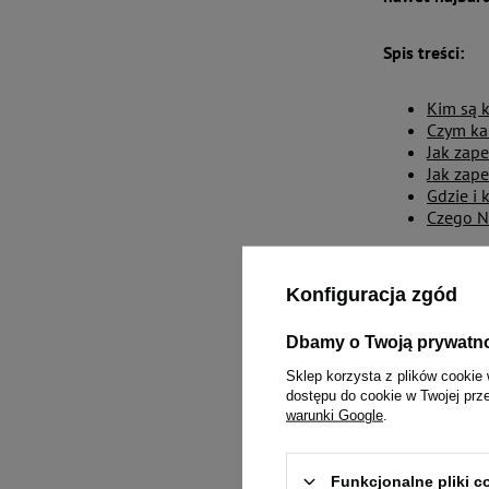
Spis treści:
Kim są k
Czym ka
Jak zap
Jak zap
Gdzie i
Czego N
Kim są ko
Konfiguracja zgód
Koty wolno ży
Dbamy o Twoją prywatn
nie zadbano p
Sklep korzysta z plików cookie 
gatunek udom
dostępu do cookie w Twojej prz
zewnątrz to e
warunki Google
.
dawna żyje na 
bezwzględnie 
Funkcjonalne pliki 