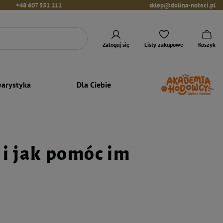
+48 607 551 111
sklep@dolina-noteci.pl
Zaloguj się
Listy zakupowe
Koszyk
arystyka
Dla Ciebie
 i jak pomóc im