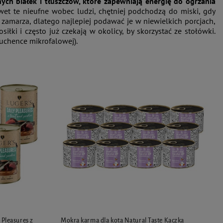
ch białek i tłuszczów, które zapewniają energię do ogrzania
et te nieufne wobec ludzi, chętniej podchodzą do miski, gdy
 zamarza, dlatego najlepiej podawać je w niewielkich porcjach,
łki i często już czekają w okolicy, by skorzystać ze stołówki.
uchence mikrofalowej).
 Pleasures z
Mokra karma dla kota Natural Taste Kaczka