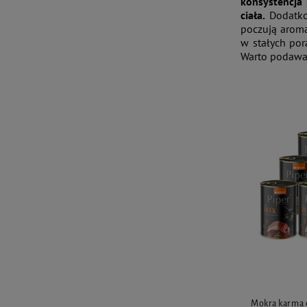
konsystencja 
ciała.
Dodatkow
poczują aroma
w stałych por
Warto podawać
Mokra karma d