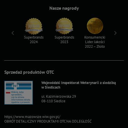
Nasze nagrody
ksy 2022
Superbrands
Superbrands
Konsumencki
Konsum
2024
2023
Lider Jakości
Lider Ja
2022 – Złoto
2022 – S
Sprzedaż produktów OTC
Wojewódzki Inspektorat Weterynarii z siedzibą
w Siedlcach
ul. Kazimierzowska 29
08-110 Siedlce
https://www.mazowsze.wiw.gov.pl/
OBRÓT DETALICZNY PRODUKTAMI OTC NA ODLEGŁOŚĆ