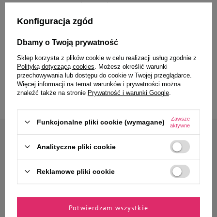
Kot – uosobienie niezależności, wolności, a często także… niezwykłego uporu.
Właściciele kotów z pewnością zgodzą się z tym, że są to zwierzęta o szalenie
Konfiguracja zgód
trudnym charakterze – choć długa lista ich zalet z pewnością to rekompensuje.
Dopóki w domu jest tylko jeden kot, nie ma żadnego problemu – to on jest panem i
władcą całej posiadłości. Co jednak w sytuacji, kiedy chcemy wprowadzić do domu
Dbamy o Twoją prywatność
drugiego kota? Co zrobić, aby zwierzaki żyły w zgodzie i by dobrze się ze sobą
Sklep korzysta z plików cookie w celu realizacji usług zgodnie z
dogadywały?
Polityką dotyczącą cookies
. Możesz określić warunki
przechowywania lub dostępu do cookie w Twojej przeglądarce.
Czytaj więcej
Więcej informacji na temat warunków i prywatności można
znaleźć także na stronie
Prywatność i warunki Google
.
Zawsze
Funkcjonalne pliki cookie (wymagane)
aktywne
Zapisz się do naszego newslettera
Analityczne pliki cookie
Zyskaj 10% rabatu* na
pierwsze zamówienie
Reklamowe pliki cookie
Jak masz na imię?
Potwierdzam wszystkie