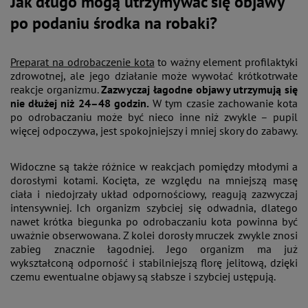
Jak długo mogą utrzymywać się objawy
po podaniu środka na robaki?
Preparat na odrobaczenie kota
to ważny element profilaktyki
zdrowotnej, ale jego działanie może wywołać krótkotrwałe
reakcje organizmu.
Zazwyczaj łagodne objawy utrzymują się
nie dłużej niż 24–48 godzin.
W tym czasie zachowanie kota
po odrobaczaniu może być nieco inne niż zwykle – pupil
więcej odpoczywa, jest spokojniejszy i mniej skory do zabawy.
Widoczne są także różnice w reakcjach pomiędzy młodymi a
dorosłymi kotami. Kocięta, ze względu na mniejszą masę
ciała i niedojrzały układ odpornościowy, reagują zazwyczaj
intensywniej. Ich organizm szybciej się odwadnia, dlatego
nawet krótka biegunka po odrobaczaniu kota powinna być
uważnie obserwowana. Z kolei dorosły mruczek zwykle znosi
zabieg znacznie łagodniej. Jego organizm ma już
wykształconą odporność i stabilniejszą florę jelitową, dzięki
czemu ewentualne objawy są słabsze i szybciej ustępują.