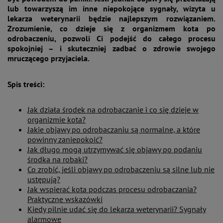
lub towarzyszą im inne niepokojące sygnały, wizyta u
lekarza weterynarii będzie najlepszym rozwiązaniem.
Zrozumienie, co dzieje się z organizmem kota po
odrobaczeniu, pozwoli Ci podejść do całego procesu
spokojniej – i skuteczniej zadbać o zdrowie swojego
mruczącego przyjaciela.
Spis treści:
Jak działa środek na odrobaczanie i co się dzieje w
organizmie kota?
Jakie objawy po odrobaczaniu są normalne, a które
powinny zaniepokoić?
Jak długo mogą utrzymywać się objawy po podaniu
środka na robaki?
Co zrobić, jeśli objawy po odrobaczeniu są silne lub nie
ustępują?
Jak wspierać kota podczas procesu odrobaczania?
Praktyczne wskazówki
Kiedy pilnie udać się do lekarza weterynarii? Sygnały
alarmowe