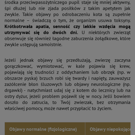
środka przeciwpasożytniczego pupil staje się mniej aktywny,
śpi dłużej lub nie zjada posiłków z takim apetytem jak
zwykle. Takie objawy po odrobaczeniu kota są zupełnie
normalne – świadczą o tym, że organizm usuwa toksyny.
Krótkotrwała apatia, senność czy lekkie wzdęcia mogą
utrzymywać się do dwóch dni.
U niektórych zwierząt
obserwuje się również łagodne zaburzenia żołądkowe, które
zwykle ustępują samoistnie.
Jeżeli jednak objawy się przedłużają, zwierzę zaczyna
gorączkować, wymiotować, w kale pojawia się krew,
pojawiają się trudności z oddychaniem lub obrzęk (np. w
obszarze pyska) brzuch robi się twardy i napięty, zauważysz
zażółcenie błon śluzowych lub objawy neurologiczne (np.
drgawki) - natychmiast udaj się z kotem do lecznicy lub na
ostry dyżur, jeżeli problem pojawił się w nocy. Jeśli bowiem
doszło do zatrucia, to Twój zwierzak, bez otrzymania
właściwej pomocy, może nawet przypłacić to życiem.
Objawy normalne (fizjologiczne)
Objawy niepokojące 