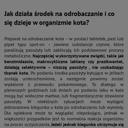
Jak działa środek na odrobaczanie i co
się dzieje w organizmie kota?
Preparat na odrobaczanie kota – w postaci tabletek, past lub
pipet typu spot-on – zawiera substancje czynne, które
paraliżują pasożyty lub zakłócają ich podstawowe procesy
metaboliczne.
Najczęściej wykorzystywane związki, takie jak
benzimidazole, makrocykliczne laktany czy prazikwantel,
działają selektywnie – niszczą pasożyty , nie uszkadzając
tkanek kota.
Po podaniu środka pasożyty bytujące w jelitach
zostają unieruchomione, a następnie powinny zostać
wydalone z przewodu pokarmowego. To dlatego w
pierwszych godzinach lub dniach po podaniu leku w kale
mogą być widoczne martwe, lub fragmentarycznie strawione
pasożyty. W niektórych sytuacjach może wystąpić
jednorazowa biegunka u kota po odrobaczaniu lub wymioty.
Dla opiekuna może to wyglądać niepokojąco, jednak w
większości przypadków jest to normalna reakcja organizmu
na proces oczyszczania.
Jeżeli jednak biegunka utrzymuje się