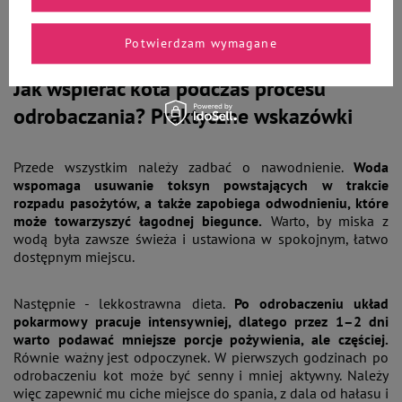
dodatkowo obciążony. Dlatego u mocno zarobaczonych
zwierząt trzeba zachować szczególna ostrożność i reagować
szybko na pogarszające się samopoczucie.
Potwierdzam wymagane
Jak wspierać kota podczas procesu
odrobaczania? Praktyczne wskazówki
Przede wszystkim należy zadbać o nawodnienie.
Woda
wspomaga usuwanie toksyn powstających w trakcie
rozpadu pasożytów, a także zapobiega odwodnieniu, które
może towarzyszyć łagodnej biegunce.
Warto, by miska z
wodą była zawsze świeża i ustawiona w spokojnym, łatwo
dostępnym miejscu.
Następnie - lekkostrawna dieta.
Po odrobaczeniu układ
pokarmowy pracuje intensywniej, dlatego przez 1–2 dni
warto podawać mniejsze porcje pożywienia, ale częściej.
Równie ważny jest odpoczynek. W pierwszych godzinach po
odrobaczeniu kot może być senny i mniej aktywny. Należy
więc zapewnić mu ciche miejsce do spania, z dala od hałasu i