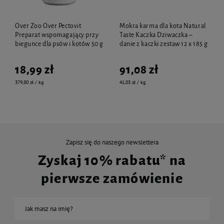
Over Zoo Over Pectovit
Mokra karma dla kota Natural
Preparat wspomagający przy
Taste Kaczka Dziwaczka –
biegunce dla psów i kotów 50 g
danie z kaczki zestaw 12 x 185 g
18,99 zł
91,08 zł
379,80 zł / kg
41,03 zł / kg
Zapisz się do naszego newslettera
Zyskaj 10% rabatu* na
pierwsze zamówienie
Jak masz na imię?