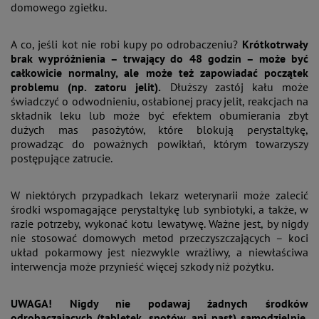
domowego zgiełku.
A co, jeśli kot nie robi kupy po odrobaczeniu?
Krótkotrwały
brak wypróżnienia – trwający do 48 godzin – może być
całkowicie normalny, ale może też zapowiadać początek
problemu (np. zatoru jelit).
Dłuższy zastój kału może
świadczyć o odwodnieniu, osłabionej pracy jelit, reakcjach na
składnik leku lub może być efektem obumierania zbyt
dużych mas pasożytów, które blokują perystaltykę,
prowadząc do poważnych powikłań, którym towarzyszy
postępujące zatrucie.
W niektórych przypadkach lekarz weterynarii może zalecić
środki wspomagające perystaltykę lub synbiotyki, a także, w
razie potrzeby, wykonać kotu lewatywę. Ważne jest, by nigdy
nie stosować domowych metod przeczyszczających – koci
układ pokarmowy jest niezwykle wrażliwy, a niewłaściwa
interwencja może przynieść więcej szkody niż pożytku.
UWAGA! Nigdy nie podawaj żadnych środków
odrobaczających (tabletek, spotów, ani past) samodzielnie,