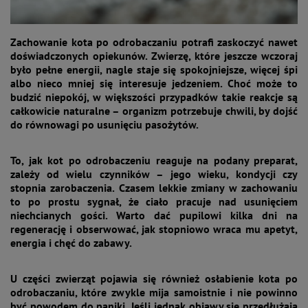
Zachowanie kota po odrobaczaniu potrafi zaskoczyć nawet
doświadczonych opiekunów. Zwierzę, które jeszcze wczoraj
było pełne energii, nagle staje się spokojniejsze, więcej śpi
albo nieco mniej się interesuje jedzeniem. Choć może to
budzić niepokój, w większości przypadków takie reakcje są
całkowicie naturalne – organizm potrzebuje chwili, by dojść
do równowagi po usunięciu pasożytów.
To, jak kot po odrobaczeniu reaguje na podany preparat,
zależy od wielu czynników – jego wieku, kondycji czy
stopnia zarobaczenia. Czasem lekkie zmiany w zachowaniu
to po prostu sygnał, że ciało pracuje nad usunięciem
niechcianych gości. Warto dać pupilowi kilka dni na
regenerację i obserwować, jak stopniowo wraca mu apetyt,
energia i chęć do zabawy.
U części zwierząt pojawia się również osłabienie kota po
odrobaczaniu, które zwykle mija samoistnie i nie powinno
być powodem do paniki. Jeśli jednak objawy się przedłużają