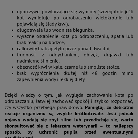
uporczywe, powtarzające się wymioty (szczególnie jeśli
kot wymiotuje po odrobaczeniu wielokrotnie lub
pojawiają się ślady krwi),
długotrwała lub wodnista biegunka,
wyraźne osłabienie kota po odrobaczeniu, apatia lub
brak reakcji na bodźce,
całkowity brak apetytu przez ponad dwa dni,
trudności z oddychaniem, obrzęk, drgawki lub
nadmierne ślinienie,
obecność krwi w kale, czarne lub smoliste stolce,
brak wypróżnienia dłużej niż 48 godzin mimo
zapewnienia wody i lekkiej diety.
Dzięki wiedzy o tym, jak wygląda zachowanie kota po
odrobaczaniu, łatwiej zachować spokój i szybko rozpoznać,
czy wszystko przebiega prawidłowo.
Pamiętaj, że delikatne
reakcje organizmu są zwykle krótkotrwałe. Jeśli jednak
objawy wydają się zbyt silne lub przedłużają się, warto
skonsultować się z lekarzem weterynarii – to najlepszy
sposób, by uchronić pupila przed ewentualnymi
powikłaniami.