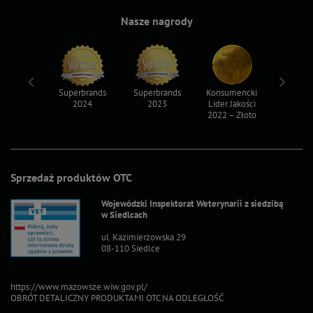
Nasze nagrody
ksy 2022
Superbrands
Superbrands
Konsumencki
Konsum
2024
2023
Lider Jakości
Lider Ja
2022 – Złoto
2022 – S
Sprzedaż produktów OTC
Wojewódzki Inspektorat Weterynarii z siedzibą
w Siedlcach
ul. Kazimierzowska 29
08-110 Siedlce
https://www.mazowsze.wiw.gov.pl/
OBRÓT DETALICZNY PRODUKTAMI OTC NA ODLEGŁOŚĆ