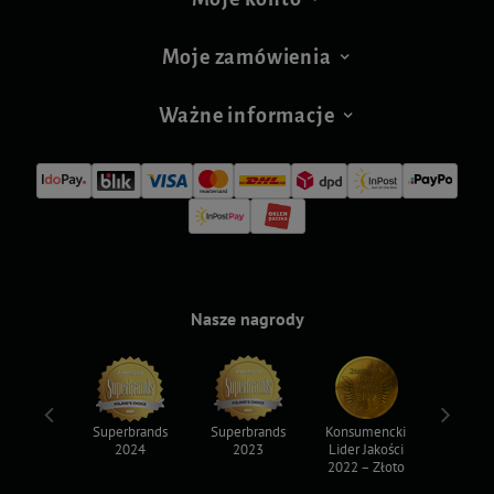
Moje zamówienia
Ważne informacje
Nasze nagrody
ksy 2022
Superbrands
Superbrands
Konsumencki
Konsum
2024
2023
Lider Jakości
Lider Ja
2022 – Złoto
2022 – S