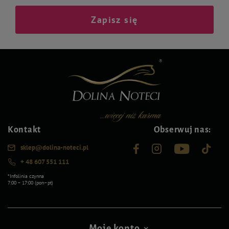
Zapisz się
Kontakt
Obserwuj nas:
sklep@dolina-noteci.pl
+ 48 607 551 111
*Infolinia czynna
7:00 – 17:00 (pon–pt)
Moje konto