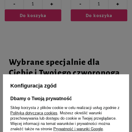
-
-
+
+
Do koszyka
Do koszyka
Wybrane specjalnie dla
Ciebie i Twojego czworonoga
Konfiguracja zgód
Dbamy o Twoją prywatność
Mokra karma dla psa Rafi z
Mokra karma dla psa Dolina
wołowiną 800 g
Noteci Premium bogata w
Sklep korzysta z plików cookie w celu realizacji usług zgodnie z
wołowinę saszetka 150 g
Polityką dotyczącą cookies
. Możesz określić warunki
przechowywania lub dostępu do cookie w Twojej przeglądarce.
Więcej informacji na temat warunków i prywatności można
znaleźć także na stronie
Prywatność i warunki Google
.