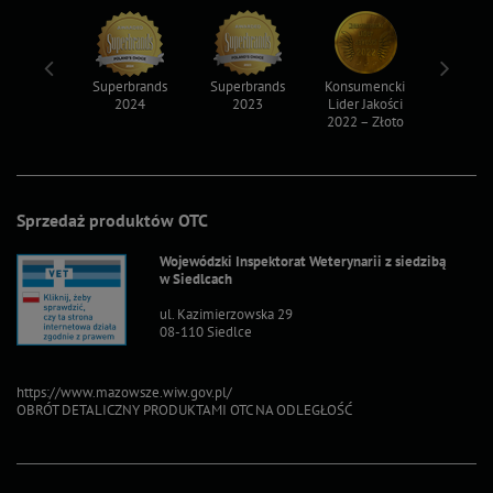
ksy 2022
Superbrands
Superbrands
Konsumencki
Konsum
2024
2023
Lider Jakości
Lider Ja
2022 – Złoto
2022 – S
Sprzedaż produktów OTC
Wojewódzki Inspektorat Weterynarii z siedzibą
w Siedlcach
ul. Kazimierzowska 29
08-110 Siedlce
https://www.mazowsze.wiw.gov.pl/
OBRÓT DETALICZNY PRODUKTAMI OTC NA ODLEGŁOŚĆ