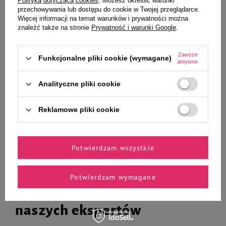
Polityką dotyczącą cookies
. Możesz określić warunki
przechowywania lub dostępu do cookie w Twojej przeglądarce.
Więcej informacji na temat warunków i prywatności można
GiGwi Zabawka dla psa piłka do
Zawieszka Adresówka
znaleźć także na stronie
Prywatność i warunki Google
.
wody
Identyfikator z grawerem dla psa
i kota duża srebrna kość glam
Zawsze
Funkcjonalne pliki cookie (wymagane)
aktywne
32,69 zł
99,90 zł
Analityczne pliki cookie
-
-
+
+
Reklamowe pliki cookie
Do koszyka
Do koszyka
Potwierdzam wszystkie
Potwierdzam wymagane
Zaufane i polecane przez
naszych ekspertów