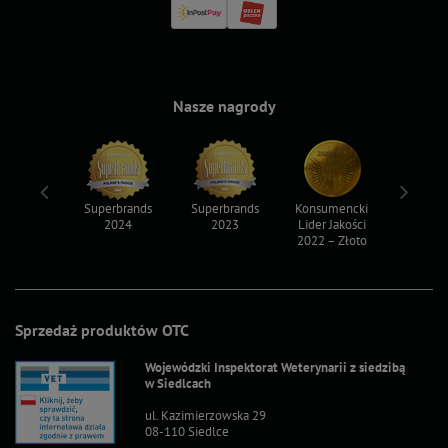
Nasze nagrody
ksy 2022
Superbrands
Superbrands
Konsumencki
Konsum
2024
2023
Lider Jakości
Lider Ja
2022 – Złoto
2022 – S
Sprzedaż produktów OTC
Wojewódzki Inspektorat Weterynarii z siedzibą
w Siedlcach
ul. Kazimierzowska 29
08-110 Siedlce