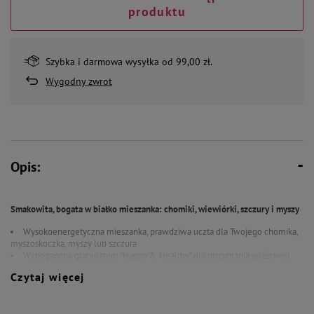
produktu
Szybka i darmowa wysyłka od 99,00 zł.
Wygodny zwrot
Opis:
Smakowita, bogata w białko mieszanka: chomiki, wiewiórki, szczury i myszy
Wysokoenergetyczna mieszanka, prawdziwa uczta dla Twojego chomika,
myszoskoczka, myszy lub szczura
Wzbogacona granulatem "Happy & Healthy" dla utrzymania właściwej
kondycji
Czytaj więcej
Łatwa w użyciu dzięki opakowaniu z możliwością wielokrotnego
zamykania