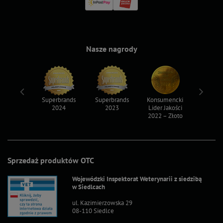
Nasze nagrody
ksy 2022
Superbrands
Superbrands
Konsumencki
Konsum
2024
2023
Lider Jakości
Lider Ja
2022 – Złoto
2022 – S
Sprzedaż produktów OTC
Wojewódzki Inspektorat Weterynarii z siedzibą
w Siedlcach
ul. Kazimierzowska 29
08-110 Siedlce