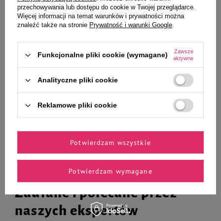
Crispy Biscuit Nuts 70g
gryzoni i królików Gałązki
przechowywania lub dostępu do cookie w Twojej przeglądarce.
warzywno-ziołowe 50 g
Więcej informacji na temat warunków i prywatności można
znaleźć także na stronie
Prywatność i warunki Google
.
28,63 zł
572,60 zł / kg
Najniższa cena produktu w okresie
Zawsze
Funkcjonalne pliki cookie (wymagane)
30 dni przed wprowadzeniem
aktywne
obniżki:
34,77 zł
-17%
10,99 zł
157,00 zł / kg
Cena regularna:
40,90 zł
-30%
Analityczne pliki cookie
-
-
+
+
Reklamowe pliki cookie
Do koszyka
Do koszyka
Potwierdzam wszystkie
Potwierdzam wymagane
Zaufane i polecane przez
naszych ekspertów