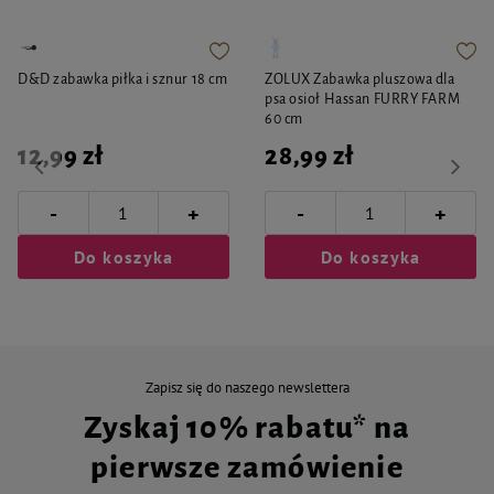
D&D zabawka piłka i sznur 18 cm
ZOLUX Zabawka pluszowa dla
psa osioł Hassan FURRY FARM
60 cm
12,99 zł
28,99 zł
-
-
+
+
Do koszyka
Do koszyka
Zapisz się do naszego newslettera
Zyskaj 10% rabatu* na
pierwsze zamówienie