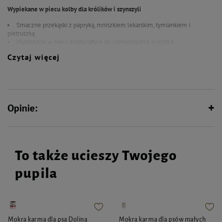
Wypiekane w piecu kolby dla królików i szynszyli
Smaczne przekąski z papryką, mniszkiem lekarskim, tymiankiem i
pietruszką
Wypiekane w piecu kolby, łatwe do zamocowania w klatce
Świeże i chrupiące dzięki pakowaniu w folię typu Freshpack
Czytaj więcej
SKŁAD
zboża, nasiona, miód, różne cukry, papryka (1%), mniszek lekarski (1%),
tymianek (1%), pietruszka (1%), oleje i tłuszcze
Opinie:
SKŁADNIKI ANALITYCZNE
białko 10,5%, zawartość tłuszczu 6,0%, włókno surowe 5,5%, popiół surowy
2,0%, wapń 0,06%, sód 0,02%, fosfor 0,4%
To także ucieszy Twojego
pupila
DODATKI
DODATKI TECHNOLOGICZNE
konserwanty
Mokra karma dla psa Dolina
Mokra karma dla psów małych