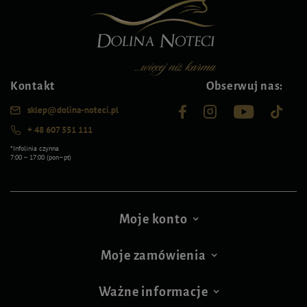
Kontakt
Obserwuj nas:
sklep@dolina-noteci.pl
+ 48 607 551 111
*Infolinia czynna
7:00 – 17:00 (pon–pt)
Moje konto
Moje zamówienia
Ważne informacje