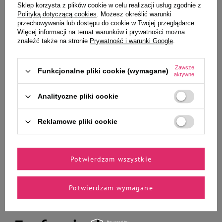
Sklep korzysta z plików cookie w celu realizacji usług zgodnie z
Polityką dotyczącą cookies
. Możesz określić warunki
przechowywania lub dostępu do cookie w Twojej przeglądarce.
Korona Natury Paśnik ziołowy z
Pokarm dla królików Versele Laga
Więcej informacji na temat warunków i prywatności można
hibiskusem dla królików i
Crispy Pellets 2kg
znaleźć także na stronie
Prywatność i warunki Google
.
gryzoni 70 g
Zawsze
Funkcjonalne pliki cookie (wymagane)
aktywne
Analityczne pliki cookie
7,99 zł
24,99 zł
114,14 zł / kg
12,50 zł / kg
Reklamowe pliki cookie
-
-
+
+
Do koszyka
Do koszyka
Potwierdzam wszystkie
Potwierdzam wymagane