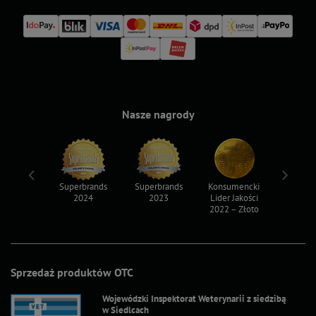
Nasze nagrody
ksy 2022
Superbrands
Superbrands
Konsumencki
Konsum
2024
2023
Lider Jakości
Lider Ja
2022 – Złoto
2022 – S
Sprzedaż produktów OTC
Wojewódzki Inspektorat Weterynarii z siedzibą
w Siedlcach