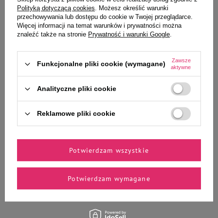
-
-
+
+
Polityką dotyczącą cookies
. Możesz określić warunki
przechowywania lub dostępu do cookie w Twojej przeglądarce.
DODATKI PASZOWE
Do koszyka
Do koszyka
Więcej informacji na temat warunków i prywatności można
znaleźć także na stronie
Prywatność i warunki Google
.
kolba owoce egzotyczne: barwniki
SPOSÓB UŻYCIA
Zawsze
Funkcjonalne pliki cookie (wymagane)
aktywne
Podawaj jako uzupełnienie pełnowartościowego pokarmu.
Analityczne pliki cookie
Wybrane specjalnie dla
Reklamowe pliki cookie
Ciebie i Twojego czworonoga
Potwierdzam wszystkie
2 kolby ziołowe dla królików i
Korona Natury Paśnik ziołowy z
szynszyli Versele Laga Crispy
hibiskusem dla królików i
Potwierdzam wymagane
Sticks Rabbits-Chinchillas Herbs
gryzoni 70 g
110g