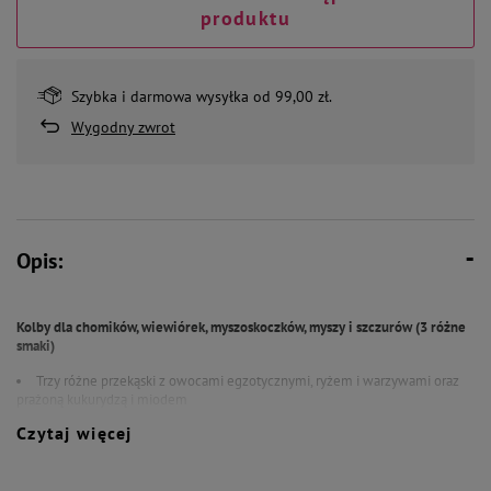
produktu
Szybka i darmowa wysyłka od 99,00 zł.
Wygodny zwrot
Opis:
Kolby dla chomików, wiewiórek, myszoskoczków, myszy i szczurów (3 różne
smaki)
Trzy różne przekąski z owocami egzotycznymi, ryżem i warzywami oraz
prażoną kukurydzą i miodem
Wypiekane w piecu kolby, łatwe do zamocowania w klatce
Czytaj więcej
Świeże i chrupiące dzięki pakowaniu w folię typu Freshpack