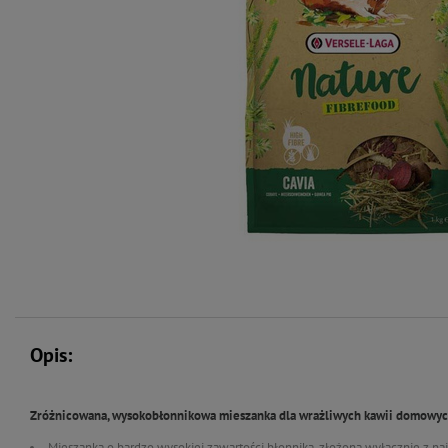
Opis:
Zróżnicowana, wysokobłonnikowa mieszanka dla wrażliwych kawii domowy
Mieszanka o bardzo wysokiej zawartości błonnika, złożona wyłącznie z na