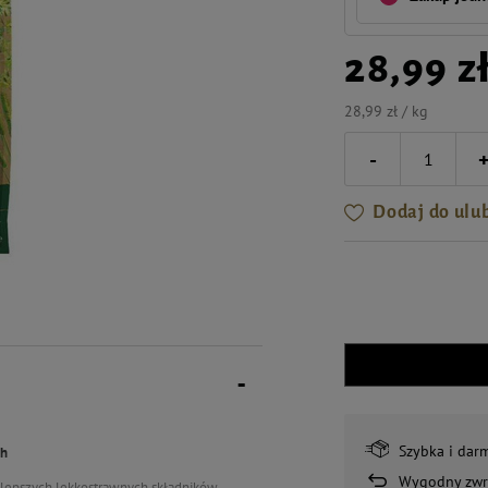
28,99 z
28,99 zł / kg
-
Dodaj do ulu
Szybka i dar
ch
Wygodny zwr
jlepszych lekkostrawnych składników,