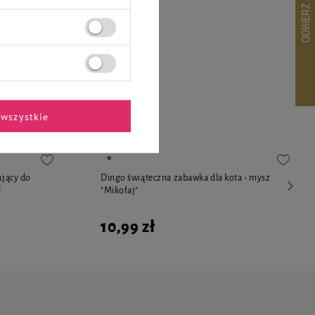
ekspertów
wszystkie
ający do
Dingo świąteczna zabawka dla kota - mysz
l
"Mikołaj"
10,99 zł