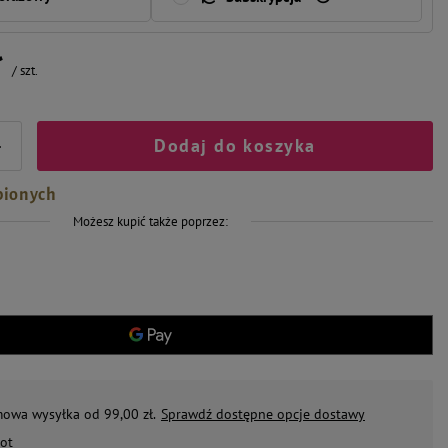
ł
/
szt.
Dodaj do koszyka
+
bionych
Możesz kupić także poprzez:
mowa wysyłka od 99,00 zł.
Sprawdź dostępne opcje dostawy
ot