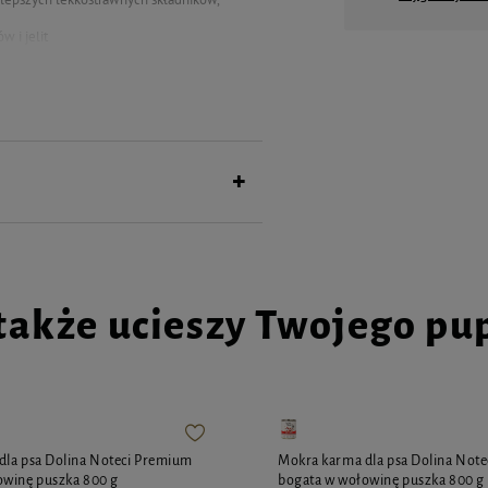
 i jelit
ita, rajgras angielski, wiechlina łąkowa,
, wyczyniec łąkowy, babka lancetowata,
wy 5,5%, marchew 1,5%), owoce (dzika róża
jukka
 8,5%, wapń 0,75%, fosfor 0,50%
także ucieszy Twojego pu
50 mg, 3b103 (żelazo) 113 mg, 3b202
 E8 (selen) 0,22 mg
dla psa Dolina Noteci Premium
Mokra karma dla psa Dolina Not
owinę puszka 800 g
bogata w wołowinę puszka 800 g