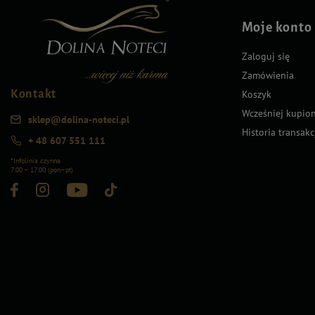
Moje konto
Zaloguj się
Zamówienia
Kontakt
Koszyk
Wcześniej kupio
sklep@dolina-noteci.pl
Historia transakc
+ 48 607 551 111
*Infolinia czynna
7:00 – 17:00 (pon–pt)