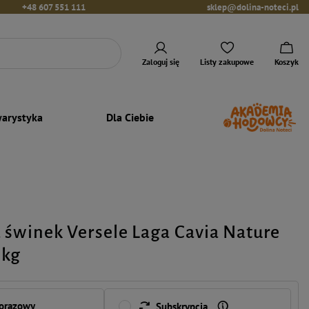
+48 607 551 111
sklep@dolina-noteci.pl
Zaloguj się
Listy zakupowe
Koszyk
arystyka
Dla Ciebie
 świnek Versele Laga Cavia Nature
1kg
norazowy
Subskrypcja