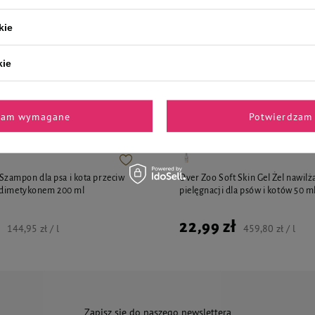
kie
kie
i polecane przez naszych 
zam wymagane
Potwierdzam 
ampon dla psa i kota przeciw
Over Zoo Soft Skin Gel Żel nawilż
 dimetykonem 200 ml
pielęgnacji dla psów i kotów 50 m
22,99 zł
144,95 zł / l
459,80 zł / l
Zapisz się do naszego newslettera