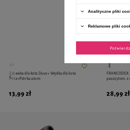
Analityczne pliki coo
Reklamowe pliki coo
Zaufane 
Potwierd
Zabawka dla kota Duvo+ Wędka dla kota
FRANCODEX Sz
Piłka+Piórka 46cm
pasożytom, z
13,99 zł
28,99 zł