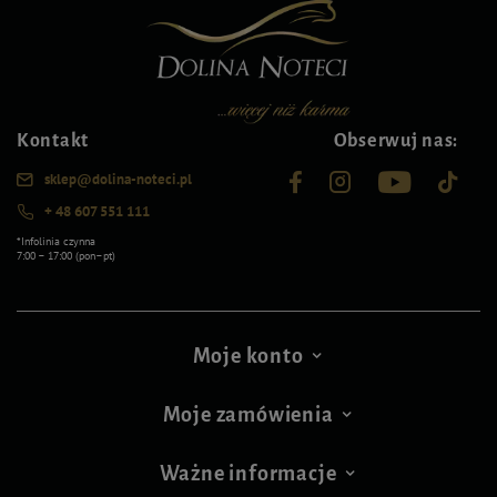
Kontakt
Obserwuj nas:
sklep@dolina-noteci.pl
+ 48 607 551 111
*Infolinia czynna
7:00 – 17:00 (pon–pt)
Moje konto
Moje zamówienia
Ważne informacje