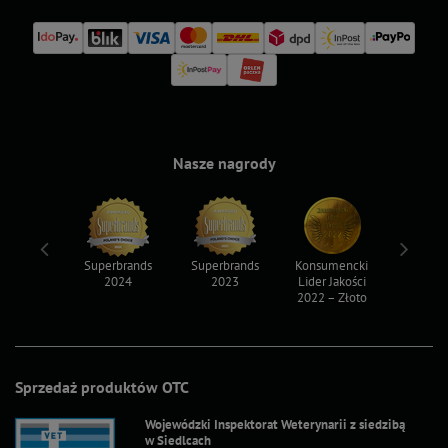
Nasze nagrody
ksy 2022
Superbrands
Superbrands
Konsumencki
Konsum
2024
2023
Lider Jakości
Lider Ja
2022 – Złoto
2022 – S
Sprzedaż produktów OTC
Wojewódzki Inspektorat Weterynarii z siedzibą
w Siedlcach