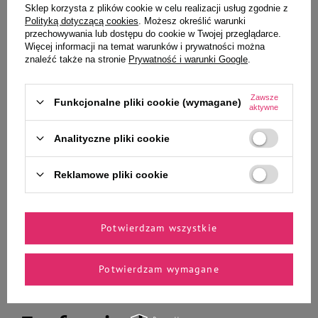
Wybrane specjalnie dla
Sklep korzysta z plików cookie w celu realizacji usług zgodnie z
Polityką dotyczącą cookies
. Możesz określić warunki
Ciebie i Twojego czworonoga
przechowywania lub dostępu do cookie w Twojej przeglądarce.
Więcej informacji na temat warunków i prywatności można
znaleźć także na stronie
Prywatność i warunki Google
.
Versele Laga Mini Hamster
Ekstrudat dla szczurów i myszek
Zawsze
Funkcjonalne pliki cookie (wymagane)
aktywne
Nature pokarm dla chomików
Versele Laga Rat&Mouse
400 g
Complete 500 g
Analityczne pliki cookie
13,99 zł
18,99 zł
34,98 zł / kg
37,98 zł / kg
Reklamowe pliki cookie
-
-
+
+
Do koszyka
Do koszyka
Potwierdzam wszystkie
Potwierdzam wymagane