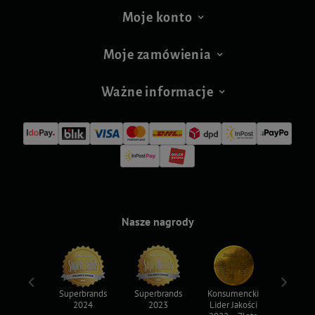
Moje konto
Moje zamówienia
Ważne informacje
Nasze nagrody
ksy 2022
Superbrands
Superbrands
Konsumencki
Konsum
2024
2023
Lider Jakości
Lider Ja