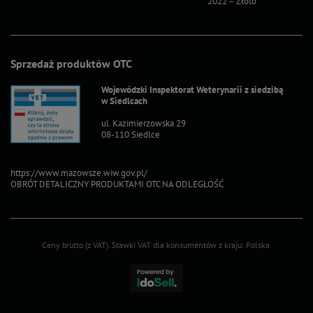
2022 – Złoto
2022 – S
Sprzedaż produktów OTC
Wojewódzki Inspektorat Weterynarii z siedzibą
w Siedlcach
ul. Kazimierzowska 29
08-110 Siedlce
https://www.mazowsze.wiw.gov.pl/
OBRÓT DETALICZNY PRODUKTAMI OTC NA ODLEGŁOŚĆ
Ceny brutto (z VAT).
Stawki VAT dla konsumentów z kraju:
Polska
.