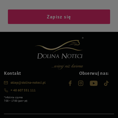
Zapisz się
Kontakt
Obserwuj nas:
sklep@dolina-noteci.pl
+ 48 607 551 111
*Infolinia czynna
7:00 – 17:00 (pon–pt)