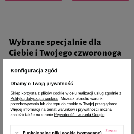
Wybrane specjalnie dla
Ciebie i Twojego czworonoga
Konfiguracja zgód
Mokra karma dla psa Dolina
Mokra karma dla psa Dolina
Dbamy o Twoją prywatność
Noteci Superfood cielęcina i
Noteci Superfood kaczka i
jagnięcina 400 g
przepiórka puszka 400 g
Sklep korzysta z plików cookie w celu realizacji usług zgodnie z
Polityką dotyczącą cookies
. Możesz określić warunki
9,26 zł
11,32 zł
23,15 zł / kg
28,30 zł / kg
przechowywania lub dostępu do cookie w Twojej przeglądarce.
Więcej informacji na temat warunków i prywatności można
znaleźć także na stronie
Prywatność i warunki Google
.
-
-
+
+
Do koszyka
Do koszyka
Zawsze
Funkcjonalne pliki cookie (wymagane)