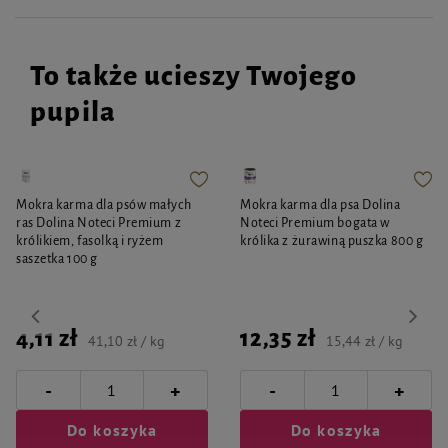
To także ucieszy Twojego
pupila
Mokra karma dla psów małych
Mokra karma dla psa Dolina
ras Dolina Noteci Premium z
Noteci Premium bogata w
królikiem, fasolką i ryżem
królika z żurawiną puszka 800 g
saszetka 100 g
4,11 zł
12,35 zł
41,10 zł / kg
15,44 zł / kg
-
-
+
+
Do koszyka
Do koszyka