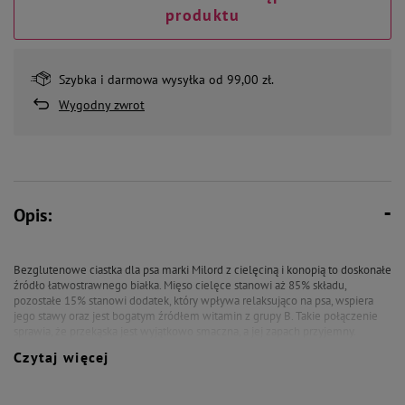
produktu
Szybka i darmowa wysyłka od 99,00 zł.
Wygodny zwrot
Opis:
Bezglutenowe ciastka dla psa marki Milord z cielęciną i konopią to doskonałe
źródło łatwostrawnego białka. Mięso cielęce stanowi aż 85% składu,
pozostałe 15% stanowi dodatek, który wpływa relaksująco na psa, wspiera
jego stawy oraz jest bogatym źródłem witamin z grupy B. Takie połączenie
sprawia, że przekąska jest wyjątkowo smaczna, a jej zapach przyjemny.
Doskonale sprawdzi się jako nagroda podczas treningów lub zabaw. Ręcznie
Czytaj więcej
robione ciasteczka poddawane są procesowi suszenia ciepłym powietrzem,
dzięki czemu produkt nie traci swoich wartości odżywczych.