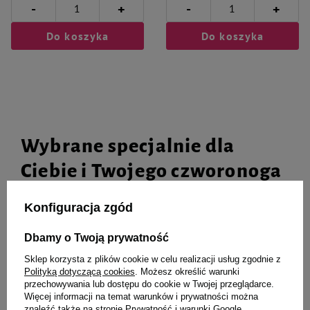
-
-
+
+
Do koszyka
Do koszyka
Wybrane specjalnie dla
Ciebie i Twojego czworonoga
Konfiguracja zgód
Mokra karma dla psa Rafi z
Mokra karma dla psów małych
Dbamy o Twoją prywatność
jagnięciną 800 g
ras Dolina Noteci Premium z
Sklep korzysta z plików cookie w celu realizacji usług zgodnie z
cielęcina, pomidorami i
Polityką dotyczącą cookies
. Możesz określić warunki
makaronem saszetka 100 g
przechowywania lub dostępu do cookie w Twojej przeglądarce.
Więcej informacji na temat warunków i prywatności można
znaleźć także na stronie
Prywatność i warunki Google
.