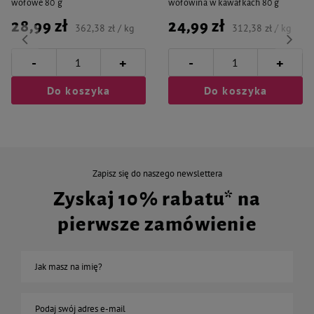
wołowe 80 g
wołowina w kawałkach 80 g
28,99 zł
24,99 zł
362,38 zł / kg
312,38 zł / kg
-
-
+
+
Do koszyka
Do koszyka
Zapisz się do naszego newslettera
Zyskaj 10% rabatu* na
pierwsze zamówienie
Jak masz na imię?
Podaj swój adres e-mail