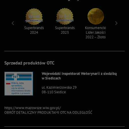
ksy 2022
Superbrands
Superbrands
Konsumencki
Konsum
2024
2023
Lider Jakości
Lider Ja
2022 – Złoto
2022 – S
Sprzedaż produktów OTC
Wojewódzki Inspektorat Weterynarii z siedzibą
w Siedlcach
ul. Kazimierzowska 29
08-110 Siedlce
https://www.mazowsze.wiw.gov.pl/
OBRÓT DETALICZNY PRODUKTAMI OTC NA ODLEGŁOŚĆ