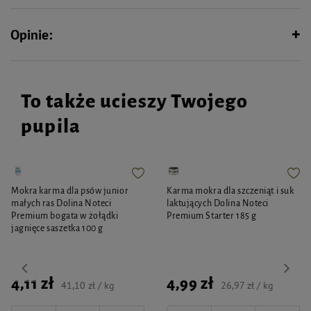
Opinie:
To także ucieszy Twojego
pupila
Mokra karma dla psów junior
Karma mokra dla szczeniąt i suk
małych ras Dolina Noteci
laktujących Dolina Noteci
Premium bogata w żołądki
Premium Starter 185 g
jagnięce saszetka 100 g
4,11 zł
4,99 zł
41,10 zł / kg
26,97 zł / kg