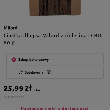
Milord
Ciastka dla psa Milord z cielęciną i CBD
80 g
Zakup jednorazowy
Subskrypcja
25,99 zł
/
szt.
324,88 zł / kg
Powiadom mnie o dostępności